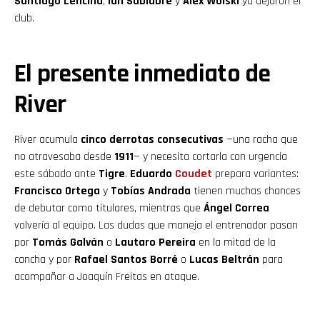
Santiago Lencina
,
Ian Subiabre
y
Álex Woiski
ya dejaron el
club.
El presente inmediato de
River
River acumula
cinco derrotas consecutivas
—una racha que
no atravesaba desde
1911
— y necesita cortarla con urgencia
este sábado ante
Tigre
.
Eduardo
Coudet
prepara variantes:
Francisco Ortega
y
Tobías Andrada
tienen muchas chances
de debutar como titulares, mientras que
Ángel Correa
volvería al equipo. Las dudas que maneja el entrenador pasan
por
Tomás Galván
o
Lautaro Pereira
en la mitad de la
cancha y por
Rafael Santos Borré
o
Lucas Beltrán
para
acompañar a Joaquín Freitas en ataque.