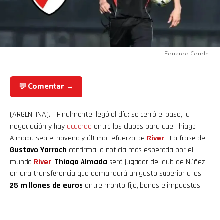
Eduardo Coudet
💬 Comentar →
(ARGENTINA).- “Finalmente llegó el día: se cerró el pase, la
negociación y hay
acuerdo
entre los clubes para que Thiago
Almada sea el noveno y último refuerzo de
River
.” La frase de
Gustavo Yarroch
confirma la noticia más esperada por el
mundo
River
:
Thiago Almada
será jugador del club de Núñez
en una transferencia que demandará un gasto superior a los
25 millones de euros
entre monto fijo, bonos e impuestos.