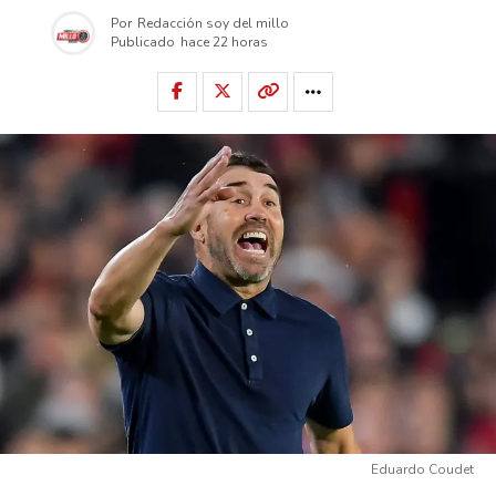
Por
Redacción soy del millo
Publicado
hace 22 horas
Eduardo Coudet