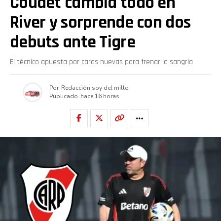
Coudet cambia todo en
River y sorprende con dos
Pinterest
debuts ante Tigre
Whatsapp
El técnico apuesta por caras nuevas para frenar la sangría
Email
Por
Redacción soy del millo
Publicado
hace 16 horas