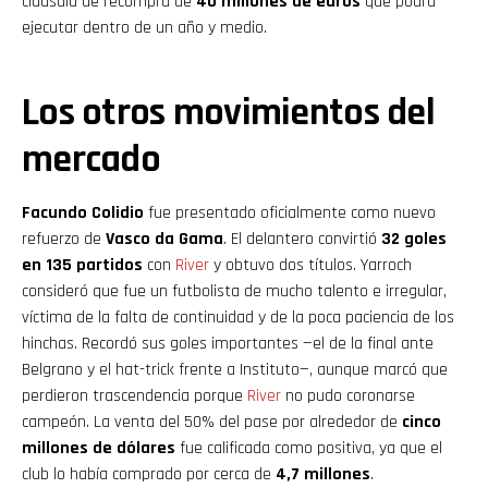
cláusula de recompra de
40 millones de euros
que podrá
ejecutar dentro de un año y medio.
Los otros movimientos del
mercado
Facundo Colidio
fue presentado oficialmente como nuevo
refuerzo de
Vasco da Gama
. El delantero convirtió
32 goles
en 135 partidos
con
River
y obtuvo dos títulos. Yarroch
consideró que fue un futbolista de mucho talento e irregular,
víctima de la falta de continuidad y de la poca paciencia de los
hinchas. Recordó sus goles importantes —el de la final ante
Belgrano y el hat-trick frente a Instituto—, aunque marcó que
perdieron trascendencia porque
River
no pudo coronarse
campeón. La venta del 50% del pase por alrededor de
cinco
millones de dólares
fue calificada como positiva, ya que el
club lo había comprado por cerca de
4,7 millones
.