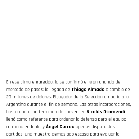
En ese clima enrarecido, la se confirmó el gran anuncio del
mercado de pases: la llegada de
Thiago Almada
a cambio de
20 millones de dólares. El jugador de la Selección arribaría a la
Argentina durante el fin de semana. Las otras incorporaciones,
hasta ahora, no terminan de convencer.
Nicolás Otamendi
llegó como referente para ordenar la defensa pero el equipo
continúa endeble, y
Ángel Correa
apenas disputó dos
partidos, una muestra demasiado escasa para evaluar la