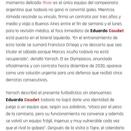
momento delicado:
River
es el único equipo del campeonato
argentino que todavía no ganó ni convirtió goles. Mientras
Almada rescinde su vínculo, firma un contrato por tres años y
medio y viaja a Buenos Aires entre el fin de semana y el lunes
para la revisión médica, el foco inmediato de
Eduardo
Coudet
está puesto en el lateral izquierdo. “En el entrenamiento de
esta tarde se sumará Francisco Ortega y no descarto que sea
titular el sábado porque Marcos Acuña todavía no está
recuperado”, detalló Yarroch. El ex Olympiacos, anunciado
oficialmente y con contrato hasta diciembre de 2030, aparece
como una solución urgente para una defensa que recibió cinco
derrotas consecutivas.
Yarroch describió el presente futbolístico sin atenuantes:
Eduardo
Coudet
todavía no logró darle una identidad de
juego a un equipo que, según sus palabras, “ataca por el peso
de la camiseta, pero su funcionamiento no convence y además
se volvió un equipo frágil, ingenuo y muy vulnerable cada vez
que el rival lo golpea”. Después de la visita a Tigre, el calendario