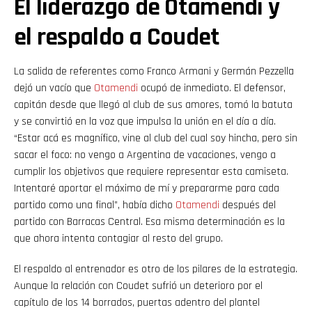
El liderazgo de Otamendi y
el respaldo a Coudet
La salida de referentes como Franco Armani y Germán Pezzella
dejó un vacío que
Otamendi
ocupó de inmediato. El defensor,
capitán desde que llegó al club de sus amores, tomó la batuta
y se convirtió en la voz que impulsa la unión en el día a día.
“Estar acá es magnífico, vine al club del cual soy hincha, pero sin
sacar el foco: no vengo a Argentina de vacaciones, vengo a
cumplir los objetivos que requiere representar esta camiseta.
Intentaré aportar el máximo de mí y prepararme para cada
partido como una final”, había dicho
Otamendi
después del
partido con Barracas Central. Esa misma determinación es la
que ahora intenta contagiar al resto del grupo.
El respaldo al entrenador es otro de los pilares de la estrategia.
Aunque la relación con Coudet sufrió un deterioro por el
capítulo de los 14 borrados, puertas adentro del plantel