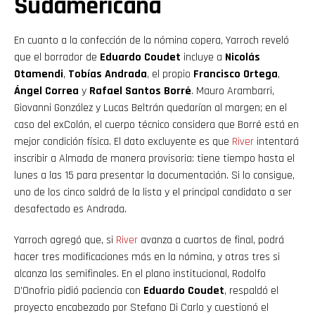
Sudamericana
En cuanto a la confección de la nómina copera, Yarroch reveló
que el borrador de
Eduardo Coudet
incluye a
Nicolás
Otamendi
,
Tobías Andrada
, el propio
Francisco Ortega
,
Ángel Correa
y
Rafael Santos Borré
. Mauro Arambarri,
Giovanni González y Lucas Beltrán quedarían al margen; en el
caso del exColón, el cuerpo técnico considera que Borré está en
mejor condición física. El dato excluyente es que
River
intentará
inscribir a Almada de manera provisoria: tiene tiempo hasta el
lunes a las 15 para presentar la documentación. Si lo consigue,
uno de los cinco saldrá de la lista y el principal candidato a ser
desafectado es Andrada.
Yarroch agregó que, si
River
avanza a cuartos de final, podrá
hacer tres modificaciones más en la nómina, y otras tres si
alcanza las semifinales. En el plano institucional, Rodolfo
D’Onofrio pidió paciencia con
Eduardo Coudet
, respaldó el
proyecto encabezado por Stefano Di Carlo y cuestionó el