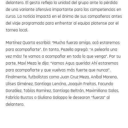
delantero. El gesto refleja la unidad del grupo ante la pérdida
de una variante ofensiva importante para las competencias en
curso. La noticia impactó en el ánimo de sus compañeros antes
del viaje programado para enfrentar al equipo platense por el
torneo local.
Martínez Quarta escribió: “Mucha fuerza amigo, acá estaremos
para acompañarte”. En tanto, Pezella agregó: “A pelearla una
vez más! Te vamos a acompañar en todo lo que venga”. Por su
parte, Maxi Meza le dijo: “Vamos Agus querido! Ahí estaremos
Flipboard
para acompañarte y que vuelvas más fuerte que nunca!”.
Finalmente, futbolistas como Juan Cruz Meza, Aníbal Moreno,
Reddit
Ulises Giménez, Santiago Lencina, Joaquín Freitas, Facundo
González, Tobías Ramírez, Santiago Beltrán, Maximiliano Salas,
Pinterest
Fabricio Bustos o Giuliano Galoppo le desearon “fuerza” al
delantero.
Whatsapp
Email