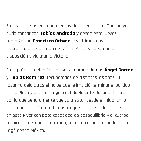
En los primeros entrenamientos de la semana, el Chacho ya
pudo contar con
Tobías Andrada
y desde este jueves
también con
Francisco Ortega
, las últimas dos
incorporaciones del club de Núñez. Ambos quedaron a
disposición y viajarán a Victoria.
En la práctica del miércoles se sumaron además
Ángel Correa
y
Tobías Ramírez
, recuperados de distintas lesiones. El
rosarino dejó atrás el golpe que le impidió terminar el partido
en La Plata y que lo marginó del duelo ante Rosario Central,
por lo que seguramente vuelva a estar desde el inicio. En lo
poco que jugó, Correa demostró que puede ser fundamental
en este River con poca capacidad de desequilibrio y el cuerpo
técnico lo metería de entrada, tal como ocurrió cuando recién
llegó desde México.