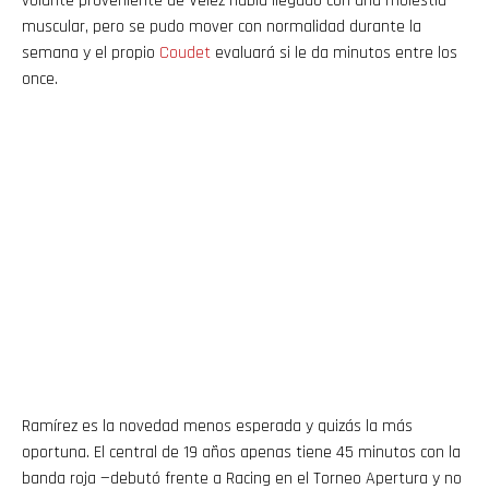
volante proveniente de Vélez había llegado con una molestia
muscular, pero se pudo mover con normalidad durante la
semana y el propio
Coudet
evaluará si le da minutos entre los
once.
Ramírez es la novedad menos esperada y quizás la más
oportuna. El central de 19 años apenas tiene 45 minutos con la
banda roja —debutó frente a Racing en el Torneo Apertura y no