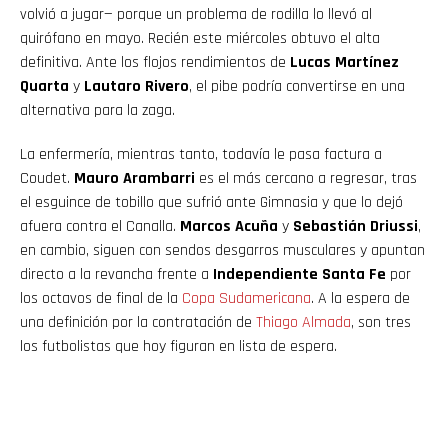
volvió a jugar— porque un problema de rodilla lo llevó al
quirófano en mayo. Recién este miércoles obtuvo el alta
definitiva. Ante los flojos rendimientos de
Lucas Martínez
Quarta
y
Lautaro Rivero
, el pibe podría convertirse en una
alternativa para la zaga.
La enfermería, mientras tanto, todavía le pasa factura a
Coudet.
Mauro Arambarri
es el más cercano a regresar, tras
el esguince de tobillo que sufrió ante Gimnasia y que lo dejó
afuera contra el Canalla.
Marcos Acuña
y
Sebastián Driussi
,
en cambio, siguen con sendos desgarros musculares y apuntan
directo a la revancha frente a
Independiente Santa Fe
por
los octavos de final de la
Copa Sudamericana
. A la espera de
una definición por la contratación de
Thiago Almada
, son tres
los futbolistas que hoy figuran en lista de espera.