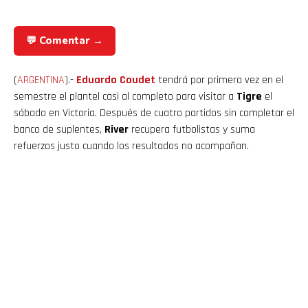
💬 Comentar →
(
ARGENTINA
).-
Eduardo Coudet
tendrá por primera vez en el
semestre el plantel casi al completo para visitar a
Tigre
el
sábado en Victoria. Después de cuatro partidos sin completar el
banco de suplentes,
River
recupera futbolistas y suma
refuerzos justo cuando los resultados no acompañan.