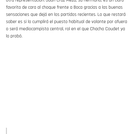
otra representación. Juan Cruz Meza, su hermano, es un claro
favorito de cara al choque frente a Boca gracias a las buenas
sensaciones que dejó en los partidos recientes. Lo que restará
saber es si lo cumplirá el puesto habitual de volante por afuera
o será mediocampista central, rol en el que Chacho Coudet ya
lo probó.