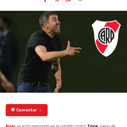
💬 Comentar →
River
ya esta pensando en el partido contra
Tigre
, luego de