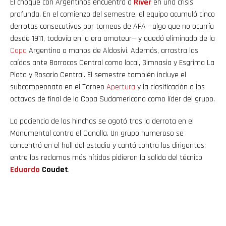
El choque con Argentinos encuentra a
River
en una crisis
profunda. En el comienzo del semestre, el equipo acumuló cinco
derrotas consecutivas por torneos de AFA —algo que no ocurría
desde 1911, todavía en la era amateur— y quedó eliminado de la
Copa
Argentina a manos de Aldosivi. Además, arrastra las
caídas ante Barracas Central como local, Gimnasia y Esgrima La
Plata y Rosario Central. El semestre también incluye el
subcampeonato en el Torneo
Apertura
y la clasificación a los
octavos de final de la Copa Sudamericana como líder del grupo.
La paciencia de los hinchas se agotó tras la derrota en el
Monumental contra el Canalla. Un grupo numeroso se
concentró en el hall del estadio y cantó contra los dirigentes;
entre los reclamos más nítidos pidieron la salida del técnico
Eduardo
Coudet
.