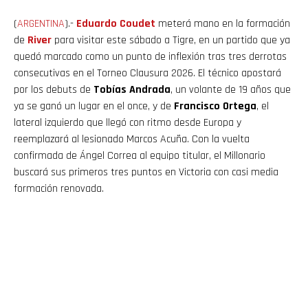
(
ARGENTINA
).-
Eduardo Coudet
meterá mano en la formación
de
River
para visitar este sábado a Tigre, en un partido que ya
quedó marcado como un punto de inflexión tras tres derrotas
consecutivas en el Torneo Clausura 2026. El técnico apostará
por los debuts de
Tobías Andrada
, un volante de 19 años que
ya se ganó un lugar en el once, y de
Francisco Ortega
, el
lateral izquierdo que llegó con ritmo desde Europa y
reemplazará al lesionado Marcos Acuña. Con la vuelta
confirmada de Ángel Correa al equipo titular, el Millonario
buscará sus primeros tres puntos en Victoria con casi media
formación renovada.