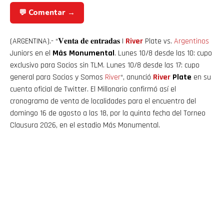
💬 Comentar →
(ARGENTINA).- “𝐕𝐞𝐧𝐭𝐚 𝐝𝐞 𝐞𝐧𝐭𝐫𝐚𝐝𝐚𝐬 |
River
Plate vs.
Argentinos
Juniors en el
Mâs Monumental
. Lunes 10/8 desde las 10: cupo
exclusivo para Socios sin TLM. Lunes 10/8 desde las 17: cupo
general para Socios y Somos
River
“, anunció
River
Plate
en su
cuenta oficial de Twitter. El Millonario confirmó así el
cronograma de venta de localidades para el encuentro del
domingo 16 de agosto a las 18, por la quinta fecha del Torneo
Clausura 2026, en el estadio Más Monumental.