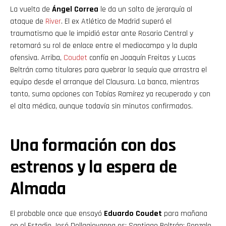
La vuelta de
Ángel Correa
le da un salto de jerarquía al
ataque de
River
. El ex Atlético de Madrid superó el
traumatismo que le impidió estar ante Rosario Central y
retomará su rol de enlace entre el mediocampo y la dupla
ofensiva. Arriba,
Coudet
confía en Joaquín Freitas y Lucas
Beltrán como titulares para quebrar la sequía que arrastra el
equipo desde el arranque del Clausura. La banca, mientras
tanto, suma opciones con Tobías Ramírez ya recuperado y con
el alta médica, aunque todavía sin minutos confirmados.
Una formación con dos
estrenos y la espera de
Almada
El probable once que ensayó
Eduardo Coudet
para mañana
en el Estadio José Dellagiovanna es: Santiago Beltrán; Gonzalo