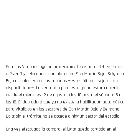
Para los Vitalicios rige un procedimiento distinto: deben entrar
a RiverID y seleccionar una platea en San Martín Baja, Belgrano
Baja o cualquiera de las tribunas —estas últimas sujetas a la
disponibilidad—. La ventanilla para este grupo estará abierta
desde el miércoles 12 de agosto a las 10 hasta el sábado 15 a
las 18. El club aclaró que ya no existe la habilitación automática
para Vitalicios en los sectores de San Martín Baja y Belgrano
Baja: sin el trámite no se accede a ningún sector del estadio.
Una vez efectuada la compra, el lugar queda cargado en el