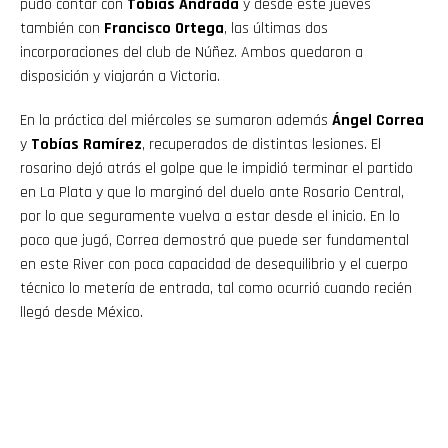
pudo contar con
Tobías Andrada
y desde este jueves
también con
Francisco Ortega
, las últimas dos
incorporaciones del club de Núñez. Ambos quedaron a
disposición y viajarán a Victoria.
En la práctica del miércoles se sumaron además
Ángel Correa
y
Tobías Ramírez
, recuperados de distintas lesiones. El
rosarino dejó atrás el golpe que le impidió terminar el partido
en La Plata y que lo marginó del duelo ante Rosario Central,
por lo que seguramente vuelva a estar desde el inicio. En lo
poco que jugó, Correa demostró que puede ser fundamental
en este River con poca capacidad de desequilibrio y el cuerpo
técnico lo metería de entrada, tal como ocurrió cuando recién
llegó desde México.