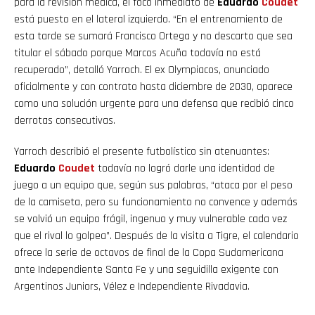
para la revisión médica, el foco inmediato de
Eduardo
Coudet
está puesto en el lateral izquierdo. “En el entrenamiento de
esta tarde se sumará Francisco Ortega y no descarto que sea
titular el sábado porque Marcos Acuña todavía no está
recuperado”, detalló Yarroch. El ex Olympiacos, anunciado
oficialmente y con contrato hasta diciembre de 2030, aparece
como una solución urgente para una defensa que recibió cinco
derrotas consecutivas.
Yarroch describió el presente futbolístico sin atenuantes:
Eduardo
Coudet
todavía no logró darle una identidad de
juego a un equipo que, según sus palabras, “ataca por el peso
de la camiseta, pero su funcionamiento no convence y además
se volvió un equipo frágil, ingenuo y muy vulnerable cada vez
que el rival lo golpea”. Después de la visita a Tigre, el calendario
ofrece la serie de octavos de final de la Copa Sudamericana
ante Independiente Santa Fe y una seguidilla exigente con
Argentinos Juniors, Vélez e Independiente Rivadavia.