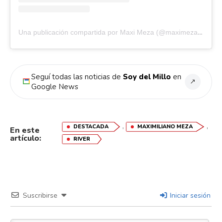
Una publicación compartida por Maxi Meza (@maximeza7)
Seguí todas las noticias de
Soy del Millo
en
↗
Google News
,
,
DESTACADA
MAXIMILIANO MEZA
En este
artículo:
RIVER
Suscribirse
Iniciar sesión