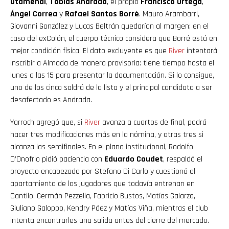
Otamendi
,
Tobías Andrada
, el propio
Francisco Ortega
,
Ángel Correa
y
Rafael Santos Borré
. Mauro Arambarri,
Giovanni González y Lucas Beltrán quedarían al margen; en el
caso del exColón, el cuerpo técnico considera que Borré está en
mejor condición física. El dato excluyente es que
River
intentará
inscribir a Almada de manera provisoria: tiene tiempo hasta el
lunes a las 15 para presentar la documentación. Si lo consigue,
uno de los cinco saldrá de la lista y el principal candidato a ser
desafectado es Andrada.
Yarroch agregó que, si
River
avanza a cuartos de final, podrá
hacer tres modificaciones más en la nómina, y otras tres si
alcanza las semifinales. En el plano institucional, Rodolfo
D’Onofrio pidió paciencia con
Eduardo Coudet
, respaldó el
proyecto encabezado por Stefano Di Carlo y cuestionó el
apartamiento de los jugadores que todavía entrenan en
Cantilo: Germán Pezzella, Fabricio Bustos, Matías Galarza,
Giuliano Galoppo, Kendry Páez y Matías Viña, mientras el club
intenta encontrarles una salida antes del cierre del mercado.