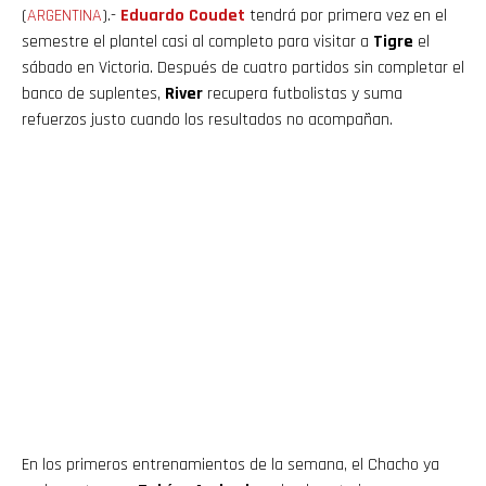
(
ARGENTINA
).-
Eduardo Coudet
tendrá por primera vez en el
semestre el plantel casi al completo para visitar a
Tigre
el
sábado en Victoria. Después de cuatro partidos sin completar el
banco de suplentes,
River
recupera futbolistas y suma
refuerzos justo cuando los resultados no acompañan.
En los primeros entrenamientos de la semana, el Chacho ya