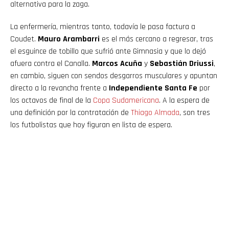
alternativa para la zaga.
La enfermería, mientras tanto, todavía le pasa factura a
Coudet.
Mauro Arambarri
es el más cercano a regresar, tras
el esguince de tobillo que sufrió ante Gimnasia y que lo dejó
afuera contra el Canalla.
Marcos Acuña
y
Sebastián Driussi
,
en cambio, siguen con sendos desgarros musculares y apuntan
directo a la revancha frente a
Independiente Santa Fe
por
los octavos de final de la
Copa Sudamericana
. A la espera de
una definición por la contratación de
Thiago Almada
, son tres
los futbolistas que hoy figuran en lista de espera.