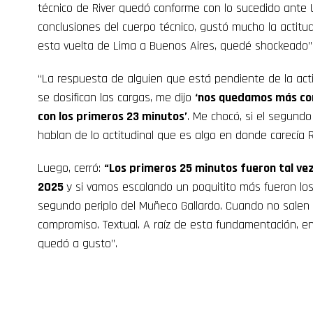
técnico de River quedó conforme con lo sucedido ante U
conclusiones del cuerpo técnico, gustó mucho la actit
esta vuelta de Lima a Buenos Aires, quedé shockeado”,
“La respuesta de alguien que está pendiente de la ac
se dosifican las cargas, me dijo
‘nos quedamos más co
con los primeros 23 minutos’
. Me chocó, si el segundo
hablan de lo actitudinal que es algo en donde carecía R
Luego, cerró:
“Los primeros 25 minutos fueron tal vez
2025
y si vamos escalando un poquitito más fueron lo
segundo periplo del Muñeco Gallardo. Cuando no salen 
compromiso. Textual. A raíz de esta fundamentación, en
quedó a gusto”.