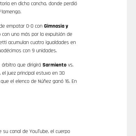
ctoria en dicha cancha, donde perdió
Flamengo.
o de empatar 0-0 con
Gimnasia y
ó con uno más por la expulsión de
etti acumulan cuatro igualdades en
duodécimos con 9 unidades.
árbitro que dirigirá
Sarmiento
vs.
 el juez principal estuvo en 30
o que el elenco de Núñez ganó 16. En
e su canal de YouTube, el cuerpo