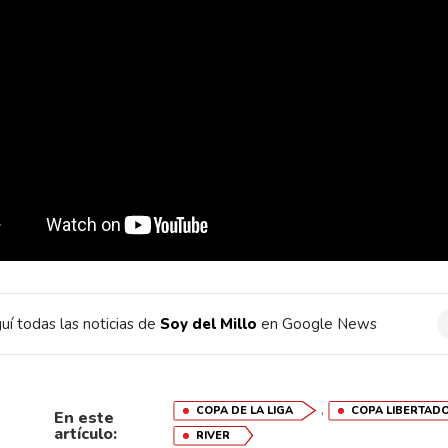
uí todas las noticias de
Soy del Millo
en Google News
,
COPA DE LA LIGA
COPA LIBERTAD
En este
artículo:
RIVER