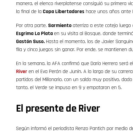
manera, el elenco riverplatense consiguió su primera vi
la final de la
Copa Libertadores
hace unos años ante 
Por otra parte,
Sarmiento
aterriza a este cotejo lueg
Esgrima La Plata
en su visita al Bosque, donde termin
Gastón Suso.
Hasta el momento, los de Javier Sanguin
fila y cinco juegos sin ganar. Por ende, se mantienen 
En la semana, la AFA confirmó que Darío Herrera será el 
River
en el Eva Perón de Junín. A lo largo de su carrera,
partidos del Millonario, con un saldo muy positivo, dad
tanto, el Verde se impuso en 9 y empataron en 5.
El presente de River
Según informó el periodista Renzo Pantich por medio d