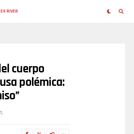
EX RIVER
del cuerpo
ausa polémica:
iso”
t.