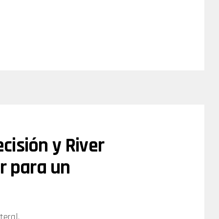
isión y River
ar para un
teral.