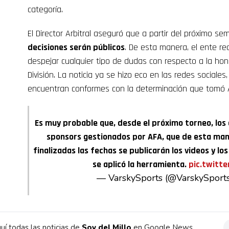
categoría.
El Director Arbitral aseguró que a partir del próximo se
decisiones serán públicos
. De esta manera, el ente rec
despejar cualquier tipo de dudas con respecto a la hon
División. La noticia ya se hizo eco en las redes sociales
encuentran conformes con la determinación que tomó 
Es muy probable que, desde el próximo torneo, los 
sponsors gestionados por AFA, que de esta maner
finalizadas las fechas se publicarán los videos y los
se aplicó la herramienta.
pic.twitt
— VarskySports (@VarskySport
uí todas las noticias de
Soy del Millo
en Google News