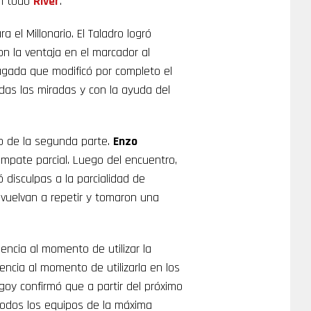
en todo
River
.
el Millonario. El Taladro logró
con la ventaja en el marcador al
ugada que modificó por completo el
das las miradas y con la ayuda del
cio de la segunda parte.
Enzo
mpate parcial. Luego del encuentro,
ó disculpas a la parcialidad de
e vuelvan a repetir y tomaron una
encia al momento de utilizar la
encia al momento de utilizarla en los
igoy confirmó que a partir del próximo
 todos los equipos de la máxima