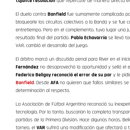
tajante resolución
que repercute de manera directa 
El duelo contra
Banfield
fue sumamente complicado para 
bloquearle los circuitos colectivos a la Banda y se fue 
entretiempo. Pero en el complemento, tuvo lugar una j
resultado final del partido.
Pablo Echavarría
se llevó to
VAR, cambió el desarrollo del juego.
El árbitro marcó un discutido penal para River en el ini
Fernández
no desaprovechó la oportunidad y selló el e
Federico Beligoy reconoció el error de su par
y le pidi
Banfield
. Desde
AFA
no quieren que fallos similares s
determinación al respecto.
La Asociación de Fútbol Argentino reconoció su inexperi
tecnología. Por lo tanto, buscarían la completa transpar
partidos de la Primera División. Hace algunas horas, Bel
torneo, el
VAR
sufrirá una modificación que afectará a