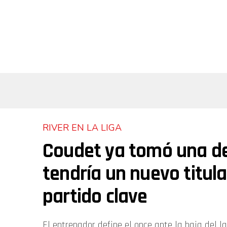
RIVER EN LA LIGA
Coudet ya tomó una dec
tendría un nuevo titul
partido clave
El entrenador define el once ante la baja del la