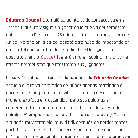
Eduardo
Coudet
acumuló su quinta caída consecutiva en el
Torneo Clausura y sigue sin ganar en lo que va del semestre. El
gol de Ignacio Russo a los 78 minutos, tras un error grosero de
Aníbal Moreno en la salida, desató otro nudo de impotencia en
un plantel que se retiró del estadio José Dellagiovanna en
absoluto silencio.
Coudet
fue el último en subir al micro, con el
mismo hermetismo que mostraron sus jugadores.
La versión sobre la intención de renuncia de
Eduardo
Coudet
sacudió el aire ya enrarecido de Núñez apenas terminado el
encuentro. El propio técnico evitó confirmar o desmentir de
manera explícita el trascendido, pero sus palabras en
conferencia funcionaron como una definición de su estado
anímico. “Siempre dije que sé el lugar en el que estoy. Es una
situación muy compleja, muy difícil, después de perder tantos
partidos seguidos. Sé las consecuencias que trae una racha
así”, reconoció. Y enseguida agregó: “Si veo que no se empiezan