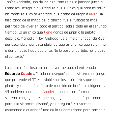
Tobías Andrada, uno de los debutantes de la jornada junto a
Francisco Ortega. “La verdad es que el único que para mí salva
las ropas es el chico Andrada, que acaba de llegar a
River
. Se
hizo cargo de la mitad de la cancha, fue el futbolista más
peligroso de River en todo el partido, sobre todo en el segundo
tiempo. Es un chico que
tiene
ganas de jugar a la pelota”,
describió. Y añadió: “Hoy Andrada fue el mejor jugador de River
por escándalo, por escándalo, porque es el único que se anima
a dar un pase hacia adelante. No le pesa el partido, no le pesa
el contexto”.
La crítica más filosa, sin embargo, fue para el entrenador
Eduardo
Coudet
. Fallabrino aseguró que el sistema de juego
que pretende el DT es inviable con los intérpretes que tiene el
plantel y cuestionó la falta de reacción de la cúpula dirigencial.
“El problema que tiene
Coudet
es que quiere formar un
sistema con jugadores que no juegan de lo que él pretende
para ese sistema”, disparó, y se preguntó: “¿Estamos
esperando a quedar afuera de la Sudamericana para tomar la