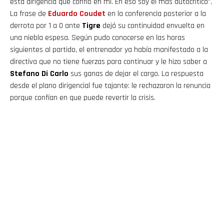
esta dirigencia que confió en mí. En eso soy el más autocrítico”.
La frase de
Eduardo Coudet
en la conferencia posterior a la
derrota por 1 a 0 ante
Tigre
dejó su continuidad envuelta en
una niebla espesa. Según pudo conocerse en las horas
siguientes al partido, el entrenador ya había manifestado a la
directiva que no tiene fuerzas para continuar y le hizo saber a
Stefano Di Carlo
sus ganas de dejar el cargo. La respuesta
desde el plano dirigencial fue tajante: le rechazaron la renuncia
porque confían en que puede revertir la crisis.