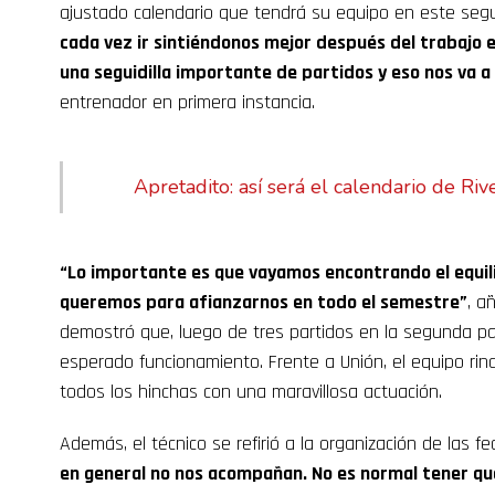
ajustado calendario que tendrá su equipo en este se
cada vez ir sintiéndonos mejor después del trabajo
una seguidilla importante de partidos y eso nos va a
entrenador en primera instancia.
Apretadito: así será el calendario de Ri
“Lo importante es que vayamos encontrando el equili
queremos para afianzarnos en todo el semestre”
, a
demostró que, luego de tres partidos en la segunda pa
esperado funcionamiento. Frente a Unión, el equipo rindió
todos los hinchas con una maravillosa actuación.
Además, el técnico se refirió a la organización de las 
en general no nos acompañan. No es normal tener que