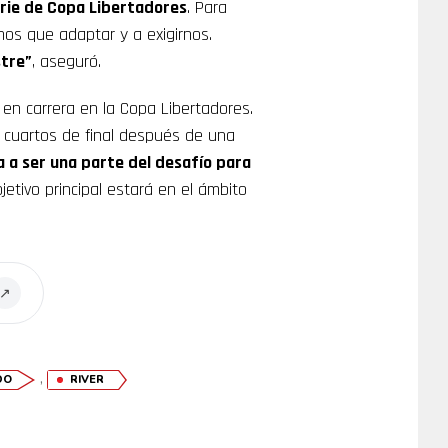
erie de Copa Libertadores
. Para
mos que adaptar y a exigirnos.
stre”
, aseguró.
 en carrera en la Copa Libertadores.
 cuartos de final después de una
 a ser una parte del desafío para
bjetivo principal estará en el ámbito
↗
,
DO
RIVER