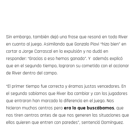
Sin embargo, también dejó una frase que resonó en todo River
en cuanto al juego. Asimilando que Gonzalo Piovi “hizo bien” en
cortar a Jorge Carrascal en la expulsión y no dudó en
responder: “Gracias a eso hemos ganado”. Y además explicó
que en el segundo tiempo, lograron su cometido con el accionar
de River dentro del campo.
“El primer tiempo fue correcto y éramos justos vencedores. En
el segundo sabíamos que River iba cambiar y con los jugadores
que entraron han marcado la diferencia en el juego. Nos
Flipboard
hicieron muchos centros pero
era lo que buscábamos
, que
nos tiren centros antes de que nos generen las situaciones que
Reddit
ellos quieren que entren con paredes”, sentenció Domínguez.
Pinterest