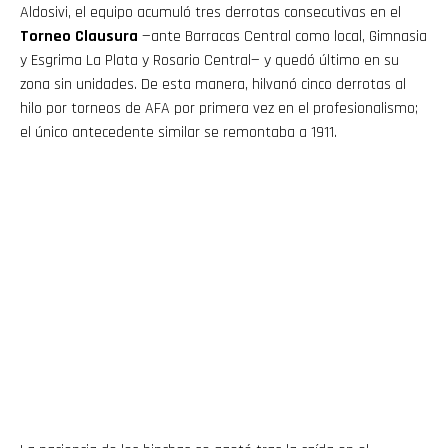
Aldosivi, el equipo acumuló tres derrotas consecutivas en el
Torneo Clausura
—ante Barracas Central como local, Gimnasia
y Esgrima La Plata y Rosario Central— y quedó último en su
zona sin unidades. De esta manera, hilvanó cinco derrotas al
hilo por torneos de AFA por primera vez en el profesionalismo;
el único antecedente similar se remontaba a 1911.