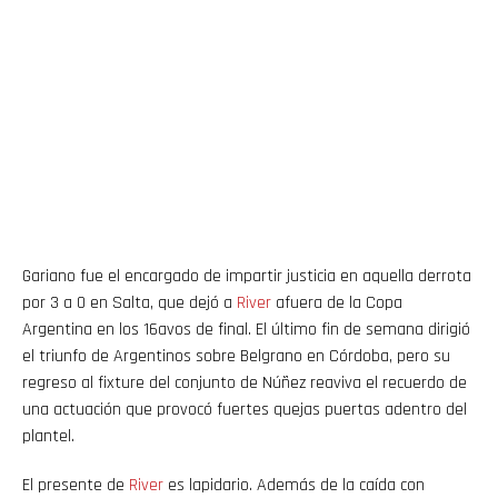
Gariano fue el encargado de impartir justicia en aquella derrota
por 3 a 0 en Salta, que dejó a
River
afuera de la Copa
Argentina en los 16avos de final. El último fin de semana dirigió
el triunfo de Argentinos sobre Belgrano en Córdoba, pero su
regreso al fixture del conjunto de Núñez reaviva el recuerdo de
una actuación que provocó fuertes quejas puertas adentro del
plantel.
El presente de
River
es lapidario. Además de la caída con