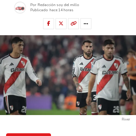
Por
Redacción soy del millo
Publicado
hace 14 horas
River