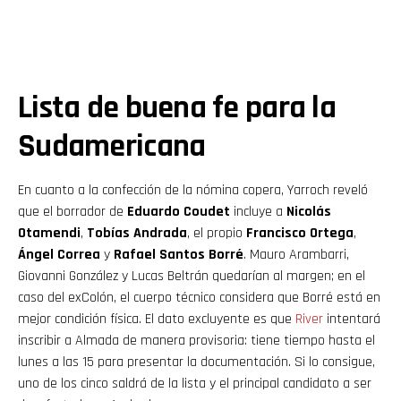
Lista de buena fe para la
Sudamericana
En cuanto a la confección de la nómina copera, Yarroch reveló
que el borrador de
Eduardo Coudet
incluye a
Nicolás
Otamendi
,
Tobías Andrada
, el propio
Francisco Ortega
,
Ángel Correa
y
Rafael Santos Borré
. Mauro Arambarri,
Giovanni González y Lucas Beltrán quedarían al margen; en el
caso del exColón, el cuerpo técnico considera que Borré está en
mejor condición física. El dato excluyente es que
River
intentará
inscribir a Almada de manera provisoria: tiene tiempo hasta el
lunes a las 15 para presentar la documentación. Si lo consigue,
uno de los cinco saldrá de la lista y el principal candidato a ser