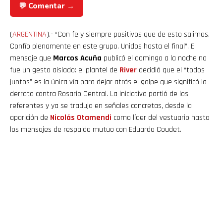
💬 Comentar →
(
ARGENTINA
).- “Con fe y siempre positivos que de esto salimos.
Confío plenamente en este grupo. Unidos hasta el final”. El
mensaje que
Marcos Acuña
publicó el domingo a la noche no
fue un gesto aislado: el plantel de
River
decidió que el “todos
juntos” es la única vía para dejar atrás el golpe que significó la
derrota contra Rosario Central. La iniciativa partió de los
referentes y ya se tradujo en señales concretas, desde la
aparición de
Nicolás
Otamendi
como líder del vestuario hasta
los mensajes de respaldo mutuo con Eduardo Coudet.