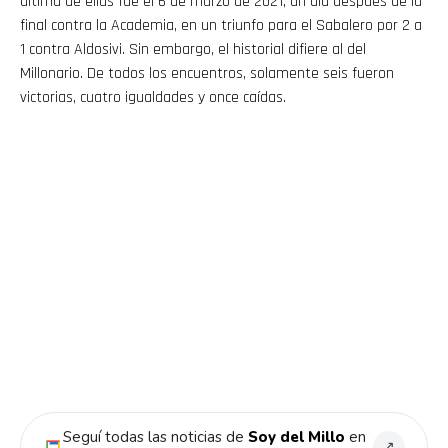
última de ellas fue el 6 de marzo de 2021, un día después de la
final contra la Academia, en un triunfo para el Sabalero por 2 a
Pinterest
1 contra Aldosivi. Sin embargo, el historial difiere al del
Millonario. De todos los encuentros, solamente seis fueron
victorias, cuatro igualdades y once caídas.
Whatsapp
Email
Seguí todas las noticias de
Soy del Millo
en
↗