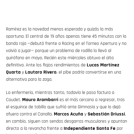
Ramírez es la novedad menos esperada y quizás la más
oportuna. El central de 19 años apenas tiene 45 minutos con la
banda roja —debutó frente a Racing en el Torneo Apertura y no
volvió a jugar— porque un problema de rodilla lo llevó al
quirófano en mayo. Recién este miércoles obtuvo el alta
definitiva. Ante los flojos rendimientos de
Lucas Martínez
Quarta
y
Lautaro Rivero
, el pibe podría convertirse en una
alternativa para la zaga.
La enfermería, mientras tanto, todavía le pasa factura a
Coudet.
Mauro Arambarri
es el más cercano a regresar, tras
el esguince de tobillo que sufrió ante Gimnasia y que lo dejó
afuera contra el Canalla.
Marcos Acuña
y
Sebastián Driussi
,
en cambio, siguen con sendos desgarros musculares y apuntan
directo a la revancha frente a
Independiente Santa Fe
por