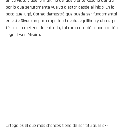
en La Plata y que lo marginó del duelo ante Rosario Central,
por lo que seguramente vuelva a estar desde el inicio. En lo
poco que jugó, Correa demostró que puede ser fundamental
en este River con poca capacidad de desequilibrio y el cuerpo
técnico lo metería de entrada, tal como ocurrió cuando recién
llegó desde México.
Ortega es el que más chances tiene de ser titular. El ex-