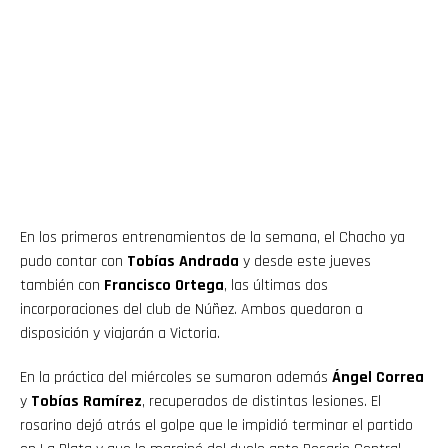
En los primeros entrenamientos de la semana, el Chacho ya
pudo contar con
Tobías Andrada
y desde este jueves
también con
Francisco Ortega
, las últimas dos
incorporaciones del club de Núñez. Ambos quedaron a
disposición y viajarán a Victoria.
En la práctica del miércoles se sumaron además
Ángel Correa
y
Tobías Ramírez
, recuperados de distintas lesiones. El
rosarino dejó atrás el golpe que le impidió terminar el partido