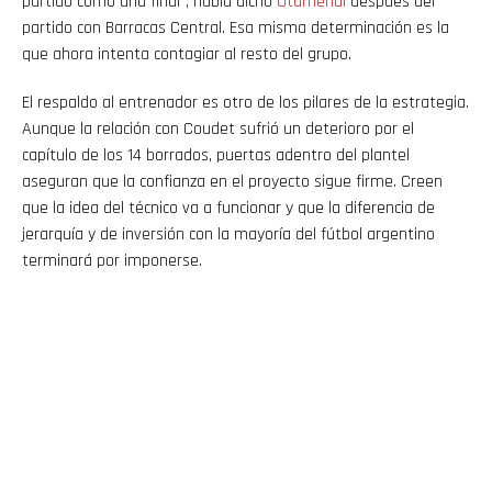
partido como una final”, había dicho
Otamendi
después del
partido con Barracas Central. Esa misma determinación es la
que ahora intenta contagiar al resto del grupo.
El respaldo al entrenador es otro de los pilares de la estrategia.
Aunque la relación con Coudet sufrió un deterioro por el
capítulo de los 14 borrados, puertas adentro del plantel
aseguran que la confianza en el proyecto sigue firme. Creen
que la idea del técnico va a funcionar y que la diferencia de
jerarquía y de inversión con la mayoría del fútbol argentino
terminará por imponerse.