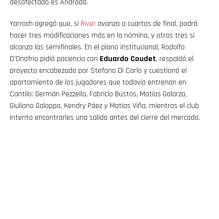
desafectado es Andrada.
Yarroch agregó que, si
River
avanza a cuartos de final, podrá
hacer tres modificaciones más en la nómina, y otras tres si
alcanza las semifinales. En el plano institucional, Rodolfo
D’Onofrio pidió paciencia con
Eduardo Coudet
, respaldó el
proyecto encabezado por Stefano Di Carlo y cuestionó el
apartamiento de los jugadores que todavía entrenan en
Cantilo: Germán Pezzella, Fabricio Bustos, Matías Galarza,
Giuliano Galoppo, Kendry Páez y Matías Viña, mientras el club
intenta encontrarles una salida antes del cierre del mercado.