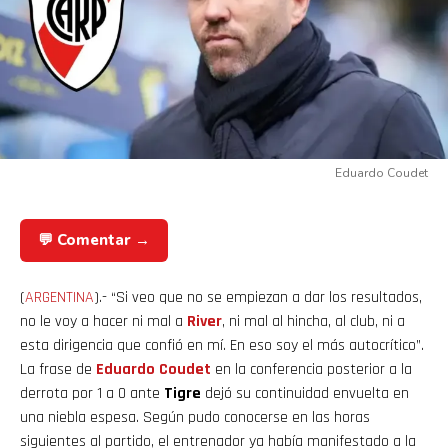
Eduardo Coudet
💬 Comentar →
(
ARGENTINA
).- “Si veo que no se empiezan a dar los resultados,
no le voy a hacer ni mal a
River
, ni mal al hincha, al club, ni a
esta dirigencia que confió en mí. En eso soy el más autocrítico”.
La frase de
Eduardo Coudet
en la conferencia posterior a la
derrota por 1 a 0 ante
Tigre
dejó su continuidad envuelta en
una niebla espesa. Según pudo conocerse en las horas
siguientes al partido, el entrenador ya había manifestado a la