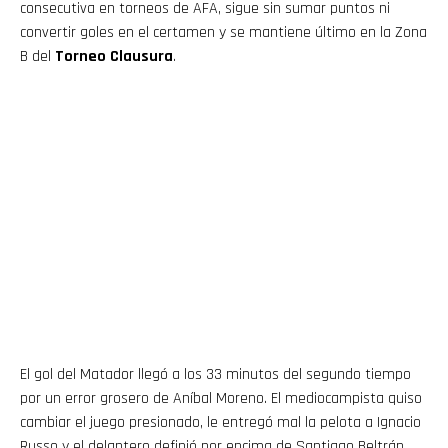
consecutiva en torneos de AFA, sigue sin sumar puntos ni
convertir goles en el certamen y se mantiene último en la Zona
B del
Torneo Clausura
.
El gol del Matador llegó a los 33 minutos del segundo tiempo
por un error grosero de Aníbal Moreno. El mediocampista quiso
cambiar el juego presionado, le entregó mal la pelota a Ignacio
Russo y el delantero definió por encima de Santiago Beltrán