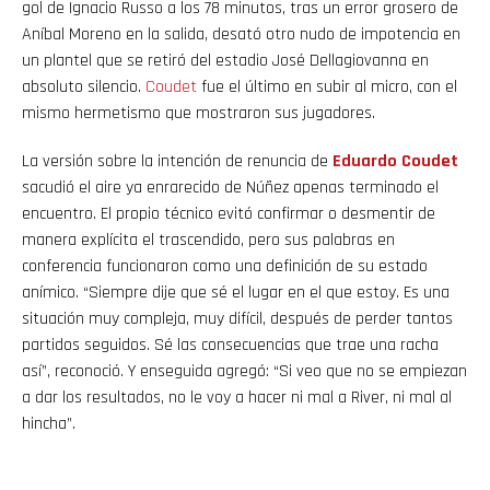
gol de Ignacio Russo a los 78 minutos, tras un error grosero de
Aníbal Moreno en la salida, desató otro nudo de impotencia en
un plantel que se retiró del estadio José Dellagiovanna en
absoluto silencio.
Coudet
fue el último en subir al micro, con el
mismo hermetismo que mostraron sus jugadores.
La versión sobre la intención de renuncia de
Eduardo
Coudet
sacudió el aire ya enrarecido de Núñez apenas terminado el
encuentro. El propio técnico evitó confirmar o desmentir de
manera explícita el trascendido, pero sus palabras en
conferencia funcionaron como una definición de su estado
anímico. “Siempre dije que sé el lugar en el que estoy. Es una
situación muy compleja, muy difícil, después de perder tantos
partidos seguidos. Sé las consecuencias que trae una racha
así”, reconoció. Y enseguida agregó: “Si veo que no se empiezan
a dar los resultados, no le voy a hacer ni mal a River, ni mal al
hincha”.