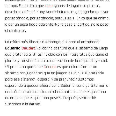
tiempo. Es un chico que
tiene
ganas de jugar a la pelota”,
describió. Y añadió: “Hoy Andrada fue el mejor jugador de River
por escándalo, por escándalo, porque es el único que se anima
a dar un pase hacia adelante. No le pesa el partido, no le pesa
el contexto”.
La crítica más filosa, sin embargo, fue para el entrenador
Eduardo
Coudet
. Fallabrino aseguró que el sistema de juego
que pretende el DT es inviable con los intérpretes que tiene el
plantel y cuestionó la falta de reacción de la cúpula dirigencial.
“El problema que tiene
Coudet
es que quiere formar un
sistema con jugadores que no juegan de lo que él pretende
para ese sistema”, disparó, y se preguntó: “¿Estamos
esperando a quedar afuera de la Sudamericana para tomar la
decisión o la vamos a tomar ahora antes de que el quilombo
ocurra, de que el quilombo pase?”. Después, sentenció:
“Estamos a la deriva”.