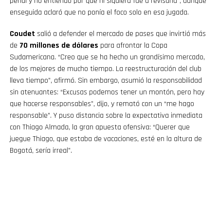
penal y no entiendo por qué ni siquiera fue a revisarla”, aunque
enseguida aclaró que no ponía el foco solo en esa jugada.
Coudet
salió a defender el mercado de pases que invirtió más
de
70 millones de dólares
para afrontar la Copa
Sudamericana. “Creo que se ha hecho un grandísimo mercado,
de los mejores de mucho tiempo. La reestructuración del club
lleva tiempo”, afirmó. Sin embargo, asumió la responsabilidad
sin atenuantes: “Excusas podemos tener un montón, pero hay
que hacerse responsables”, dijo, y remató con un “me hago
responsable”. Y puso distancia sobre la expectativa inmediata
con Thiago Almada, la gran apuesta ofensiva: “Querer que
juegue Thiago, que estaba de vacaciones, esté en la altura de
Bogotá, sería irreal”.