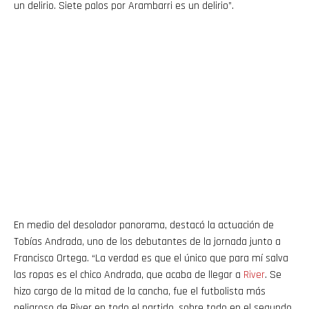
un delirio. Siete palos por Arambarri es un delirio”.
En medio del desolador panorama, destacó la actuación de
Tobías Andrada, uno de los debutantes de la jornada junto a
Francisco Ortega. “La verdad es que el único que para mí salva
las ropas es el chico Andrada, que acaba de llegar a
River
. Se
hizo cargo de la mitad de la cancha, fue el futbolista más
peligroso de River en todo el partido, sobre todo en el segundo