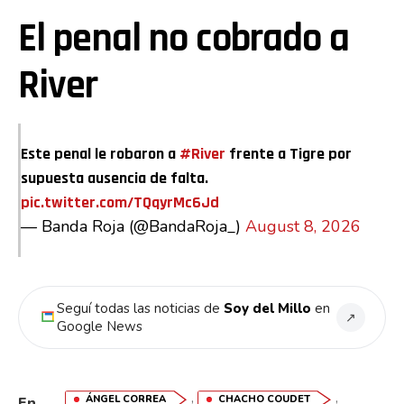
El penal no cobrado a
River
Este penal le robaron a
#River
frente a Tigre por
supuesta ausencia de falta.
pic.twitter.com/TQqyrMc6Jd
— Banda Roja (@BandaRoja_)
August 8, 2026
Seguí todas las noticias de
Soy del Millo
en
↗
Google News
,
,
ÁNGEL CORREA
CHACHO COUDET
En