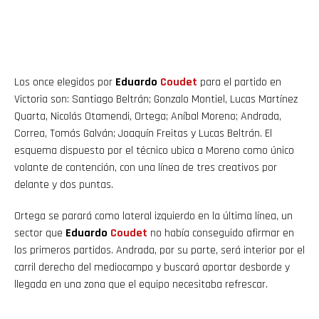
Los once elegidos por
Eduardo
Coudet
para el partido en
Victoria son: Santiago Beltrán; Gonzalo Montiel, Lucas Martínez
Quarta, Nicolás Otamendi, Ortega; Aníbal Moreno; Andrada,
Correa, Tomás Galván; Joaquín Freitas y Lucas Beltrán. El
esquema dispuesto por el técnico ubica a Moreno como único
volante de contención, con una línea de tres creativos por
delante y dos puntas.
Ortega se parará como lateral izquierdo en la última línea, un
sector que
Eduardo
Coudet
no había conseguido afirmar en
los primeros partidos. Andrada, por su parte, será interior por el
carril derecho del mediocampo y buscará aportar desborde y
llegada en una zona que el equipo necesitaba refrescar.