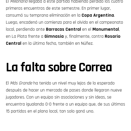
El
Millonario
llegaba a este partido habiendo perdido los cuatro
primeros encuentros de este semestre. En primer lugar,
consumó su temprana eliminación en la
Copa Argentina
.
Luego, encadenó un comienzo para el olvido en el campeonato
local, perdiendo ante
Barracas Central
en el
Monumental
,
en La Plata frente a
Gimnasia
y, finalmente, contra
Rosario
Central
en la última fecha, también en Núñez.
La falta sobre Correa
El
Más Grande
ha tenido un nivel muy lejos de lo esperado
después de hacer un mercado de pases donde llegaron nueve
jugadores. Con un equipo sin asociaciones y sin ideas, se
encuentra igualando 0-0 frente a un equipo que, de sus últimos
15 partidos en el plano local, tan solo ganó uno.