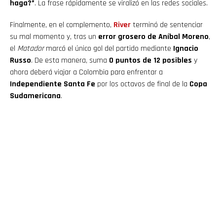
haga?”
. La frase rápidamente se viralizó en las redes sociales.
Finalmente, en el complemento,
River
terminó de sentenciar
su mal momento y, tras un
error grosero de Aníbal Moreno
,
el
Matador
marcó el único gol del partido mediante
Ignacio
Russo
. De esta manera, suma
0 puntos de 12 posibles
y
ahora deberá viajar a Colombia para enfrentar a
Independiente Santa Fe
por los octavos de final de la
Copa
Sudamericana
.