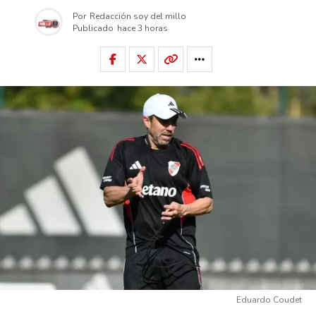
Por
Redacción soy del millo
Publicado
hace 3 horas
Eduardo Coudet