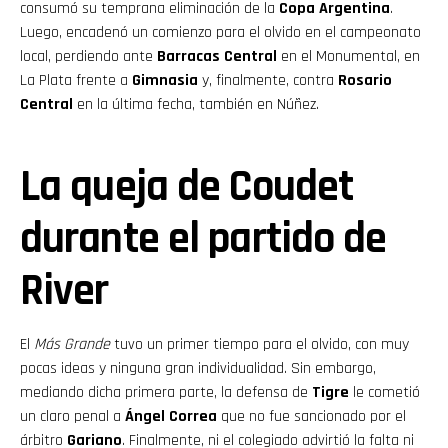
consumó su temprana eliminación de la
Copa Argentina
.
Luego, encadenó un comienzo para el olvido en el campeonato
local, perdiendo ante
Barracas Central
en el Monumental, en
La Plata frente a
Gimnasia
y, finalmente, contra
Rosario
Central
en la última fecha, también en Núñez.
La queja de Coudet
durante el partido de
River
El
Más Grande
tuvo un primer tiempo para el olvido, con muy
pocas ideas y ninguna gran individualidad. Sin embargo,
mediando dicha primera parte, la defensa de
Tigre
le cometió
un claro penal a
Ángel Correa
que no fue sancionado por el
árbitro
Gariano
. Finalmente, ni el colegiado advirtió la falta ni