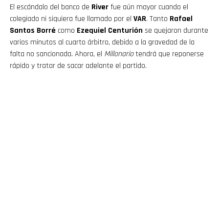
El escándalo del banco de
River
fue aún mayor cuando el
colegiado ni siquiera fue llamado por el
VAR
. Tanto
Rafael
Santos Borré
como
Ezequiel Centurión
se quejaron durante
varios minutos al cuarto árbitro, debido a la gravedad de la
falta no sancionada. Ahora, el
Millonario
tendrá que reponerse
rápido y tratar de sacar adelante el partido.