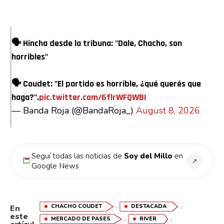
🗣 Hincha desde la tribuna: "Dale, Chacho, son
horribles"
🗣 Coudet: "El partido es horrible, ¿qué querés que
haga?".
pic.twitter.com/6flrWFQWBI
— Banda Roja (@BandaRoja_)
August 8, 2026
Seguí todas las noticias de
Soy del Millo
en
↗
Google News
,
,
CHACHO COUDET
DESTACADA
En
este
,
,
MERCADO DE PASES
RIVER