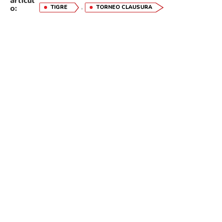
artícul
,
o:
TIGRE
TORNEO CLAUSURA