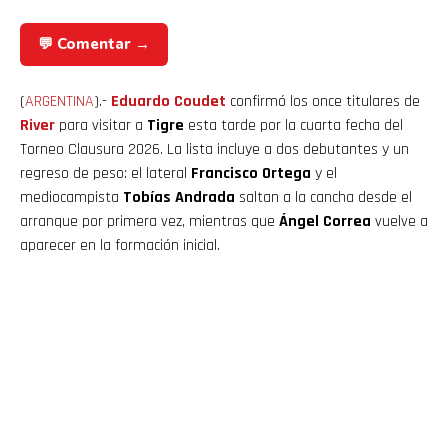
💬 Comentar →
(
ARGENTINA
).-
Eduardo Coudet
confirmó los once titulares de
River
para visitar a
Tigre
esta tarde por la cuarta fecha del
Torneo Clausura 2026. La lista incluye a dos debutantes y un
regreso de peso: el lateral
Francisco Ortega
y el
mediocampista
Tobías Andrada
saltan a la cancha desde el
arranque por primera vez, mientras que
Ángel Correa
vuelve a
aparecer en la formación inicial.