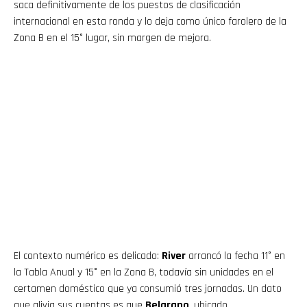
saca definitivamente de los puestos de clasificación
internacional en esta ronda y lo deja como único farolero de la
Zona B en el 15° lugar, sin margen de mejora.
El contexto numérico es delicado:
River
arrancó la fecha 11° en
la Tabla Anual y 15° en la Zona B, todavía sin unidades en el
certamen doméstico que ya consumió tres jornadas. Un dato
que alivia sus cuentas es que
Belgrano
, ubicado