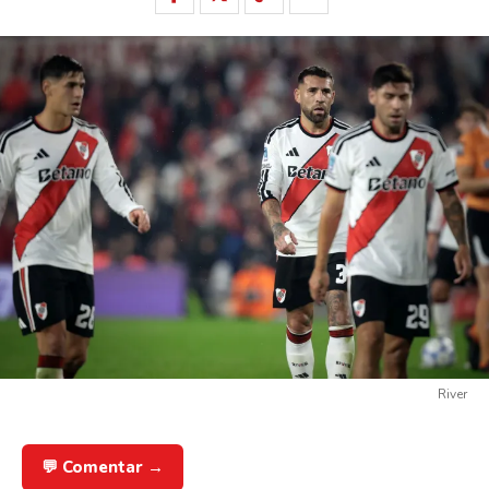
River
💬 Comentar →