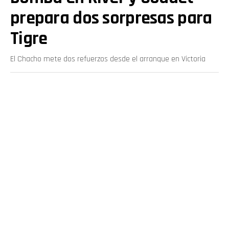
prepara dos sorpresas para
Tigre
El Chacho mete dos refuerzos desde el arranque en Victoria
Por
Redacción soy del millo
Publicado
hace 42 minutos