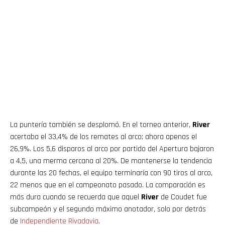
La puntería también se desplomó. En el torneo anterior,
River
acertaba el 33,4% de los remates al arco; ahora apenas el
26,9%. Los 5,6 disparos al arco por partido del Apertura bajaron
a 4,5, una merma cercana al 20%. De mantenerse la tendencia
durante las 20 fechas, el equipo terminaría con 90 tiros al arco,
22 menos que en el campeonato pasado. La comparación es
más dura cuando se recuerda que aquel
River
de Coudet fue
subcampeón y el segundo máximo anotador, solo por detrás
de
Independiente Rivadavia
.