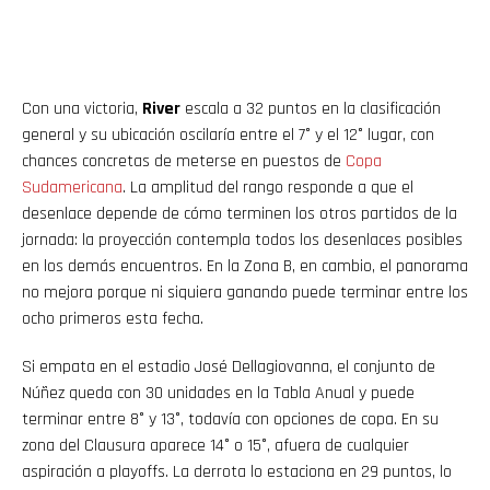
Con una victoria,
River
escala a 32 puntos en la clasificación
general y su ubicación oscilaría entre el 7° y el 12° lugar, con
chances concretas de meterse en puestos de
Copa
Sudamericana
. La amplitud del rango responde a que el
desenlace depende de cómo terminen los otros partidos de la
jornada: la proyección contempla todos los desenlaces posibles
en los demás encuentros. En la Zona B, en cambio, el panorama
no mejora porque ni siquiera ganando puede terminar entre los
ocho primeros esta fecha.
Si empata en el estadio José Dellagiovanna, el conjunto de
Núñez queda con 30 unidades en la Tabla Anual y puede
terminar entre 8° y 13°, todavía con opciones de copa. En su
zona del Clausura aparece 14° o 15°, afuera de cualquier
aspiración a playoffs. La derrota lo estaciona en 29 puntos, lo