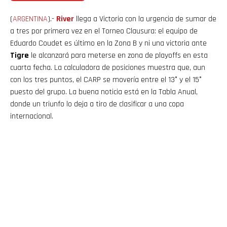
(
ARGENTINA
).-
River
llega a Victoria con la urgencia de sumar de
a tres por primera vez en el Torneo Clausura: el equipo de
Eduardo Coudet es último en la Zona B y ni una victoria ante
Tigre
le alcanzará para meterse en zona de playoffs en esta
cuarta fecha. La calculadora de posiciones muestra que, aun
con los tres puntos, el CARP se movería entre el 13° y el 15°
puesto del grupo. La buena noticia está en la Tabla Anual,
donde un triunfo lo deja a tiro de clasificar a una copa
internacional.