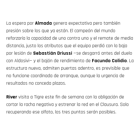
La espera por
Almada
genera expectativa pero también
presión sobre los que ya están. El campeón del mundo
reforzaría la capacidad de uno contra uno y el remate de media
distancia, justo los atributos que el equipo perdió con la baja
por lesión de
Sebastián Driussi
—se desgarró antes del duelo
con Aldosivi— y el bajón de rendimiento de
Facundo Colidio
. La
estructura nueva, admiten puertas adentro, es previsible que
no funcione coordinada de arranque, aunque la urgencia de
resultados no conceda plazos.
River
visita a Tigre este fin de semana con la obligación de
cortar la racha negativa y estrenar la red en el Clausura. Solo
recuperando ese olfato, los tres puntos serán posibles.