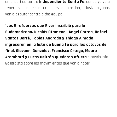
en el partido contra
Independiente Santa Fe
, donde ya va a
tener a varias de sus caras nuevas en acción, inclusive algunos
van a debutar contra dicho equipo.
“
Los 5 refuerzos que River inscribió para la
Sudamericana. Nicolás Otamendi, Ángel Correa, Rafael
Santos Borré, Tobías Andrada y Thiago Almada
ingresaron en la lista de buena fe para los octavos de
final. Giovanni González, Francisco Ortega, Mauro
Arambarri y Lucas Beltrán quedaron afuera
.”, reveló Info
Gallardista sobre los movimientos que van a hacer.
1