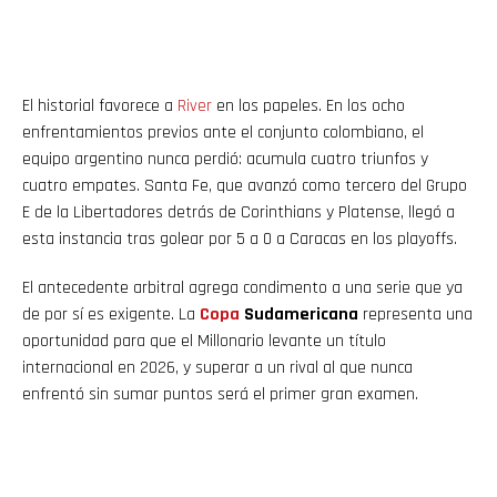
El historial favorece a
River
en los papeles. En los ocho
enfrentamientos previos ante el conjunto colombiano, el
equipo argentino nunca perdió: acumula cuatro triunfos y
cuatro empates. Santa Fe, que avanzó como tercero del Grupo
E de la Libertadores detrás de Corinthians y Platense, llegó a
esta instancia tras golear por 5 a 0 a Caracas en los playoffs.
El antecedente arbitral agrega condimento a una serie que ya
de por sí es exigente. La
Copa
Sudamericana
representa una
oportunidad para que el Millonario levante un título
internacional en 2026, y superar a un rival al que nunca
enfrentó sin sumar puntos será el primer gran examen.