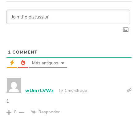
1
COMMENT
Más antiguos
wUmrLVWz
1 month ago
1
Responder
0