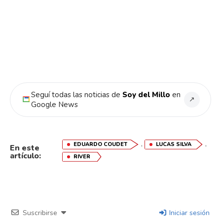
Seguí todas las noticias de
Soy del Millo
en
↗
Google News
Flipboard
Reddit
,
,
EDUARDO COUDET
LUCAS SILVA
En este
artículo:
RIVER
Pinterest
Whatsapp
Suscribirse
Iniciar sesión
Email