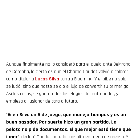
Aunque finalmente no lo consideró para el duelo ante Belgrano
de Córdoba, lo cierto es que el Chacho Coudet volvió a colocar
como titular a
Lucas Silva
contra Blooming. Y el pibe no solo
se lució, sino que haste se dio el lujo de convertir su primer gol.
Así las cosas, se ganó todos los elogios del entrenador, y
empieza a ilusionar de cara a futuro.
“
Vi en Silva un 5 de juego, que maneja tiempos y es un
buen pasador. Por suerte hizo un gran partido. La
pelota no pide documentos. El que mejor está tiene que
jugar
”, declaró Coudet ante la consulta en rueda de prensa. Y