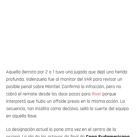
Aquella derrota por 2 a 1 tuvo una jugada que dejó una herida
profunda. Valenzuela fue al monitor del VAR para revisar un
posible penal sobre Montiel. Confirmó la infracción, pero no
cobró el remate desde los doce pasos para
River
porque
interpretó que hubo un offside previo en la misma acción. La
secuencia, tan insólita como decisiva, selló la suerte del equipo
en aquella llave.
La designación actual lo pone otra vez en el centro de la
escena. La ida de los octavos de final de
Copa Sudamericana