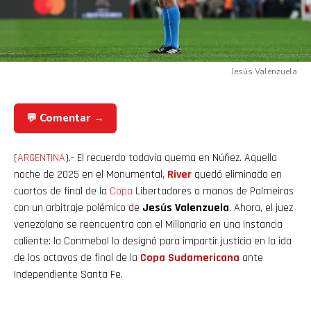
Jesús Valenzuela
💬 Comentar →
(
ARGENTINA
).- El recuerdo todavía quema en Núñez. Aquella
noche de 2025 en el Monumental,
River
quedó eliminado en
cuartos de final de la
Copa
Libertadores a manos de Palmeiras
con un arbitraje polémico de
Jesús Valenzuela
. Ahora, el juez
venezolano se reencuentra con el Millonario en una instancia
caliente: la Conmebol lo designó para impartir justicia en la ida
de los octavos de final de la
Copa Sudamericana
ante
Independiente Santa Fe.