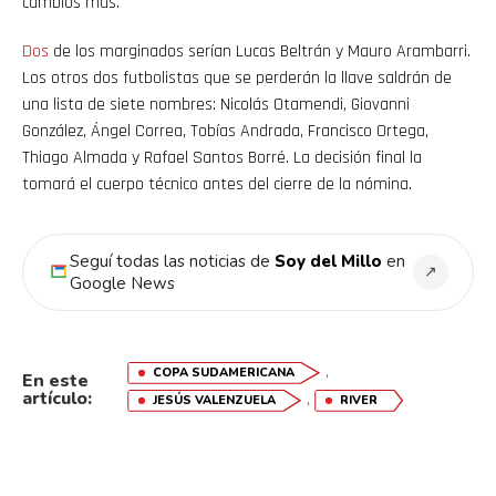
cambios más.
Dos
de los marginados serían Lucas Beltrán y Mauro Arambarri.
Los otros dos futbolistas que se perderán la llave saldrán de
una lista de siete nombres: Nicolás Otamendi, Giovanni
González, Ángel Correa, Tobías Andrada, Francisco Ortega,
Thiago Almada y Rafael Santos Borré. La decisión final la
tomará el cuerpo técnico antes del cierre de la nómina.
Seguí todas las noticias de
Soy del Millo
en
↗
Google News
,
COPA SUDAMERICANA
En este
artículo:
,
JESÚS VALENZUELA
RIVER