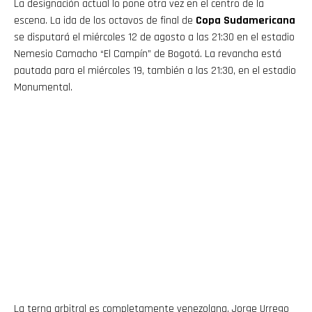
La designación actual lo pone otra vez en el centro de la
escena. La ida de los octavos de final de
Copa Sudamericana
se disputará el miércoles 12 de agosto a las 21:30 en el estadio
Nemesio Camacho “El Campín” de Bogotá. La revancha está
pautada para el miércoles 19, también a las 21:30, en el estadio
Monumental.
La terna arbitral es completamente venezolana. Jorge Urrego