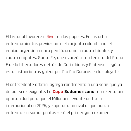
El historial favorece a
River
en los papeles. En los ocho
enfrentamientos previos ante el conjunto colombiano, el
equipo argentino nunca perdió: acumula cuatro triunfos y
cuatro empates. Santa Fe, que avanzó como tercero del Grupo
E de la Libertadores detrás de Corinthians y Platense, llegó a
esta instancia tras golear por 5 a 0 a Caracas en los playoffs.
El antecedente arbitral agrega condimento a una serie que ya
de por sí es exigente. La
Copa
Sudamericana
representa una
oportunidad para que el Millonario levante un título
internacional en 2026, y superar a un rival al que nunca
enfrentó sin sumar puntos será el primer gran examen.