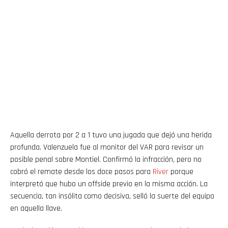
Aquella derrota por 2 a 1 tuvo una jugada que dejó una herida
profunda. Valenzuela fue al monitor del VAR para revisar un
posible penal sobre Montiel. Confirmó la infracción, pero no
cobró el remate desde los doce pasos para
River
porque
interpretó que hubo un offside previo en la misma acción. La
secuencia, tan insólita como decisiva, selló la suerte del equipo
en aquella llave.