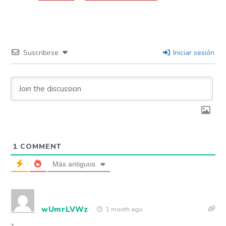
Flipboard
Reddit
Pinterest
Suscribirse
Iniciar sesión
Whatsapp
Email
1
COMMENT
Más antiguos
wUmrLVWz
1 month ago