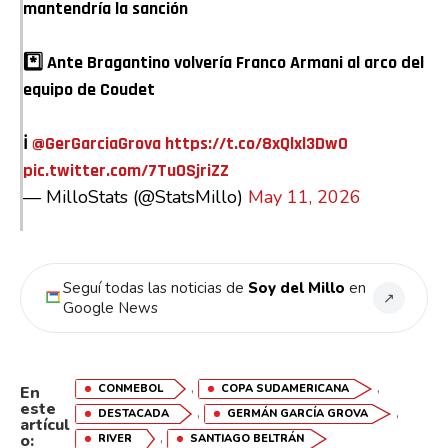
mantendría la sanción
*️⃣ Ante Bragantino volvería Franco Armani al arco del
equipo de Coudet
ℹ️
@GerGarciaGrova
https://t.co/8xQlxl3DwO
pic.twitter.com/7TuOSjriZZ
— MilloStats (@StatsMillo)
May 11, 2026
Seguí todas las noticias de
Soy del Millo
en
↗
Google News
,
,
CONMEBOL
COPA SUDAMERICANA
En
este
,
,
DESTACADA
GERMÁN GARCÍA GROVA
artícul
,
o:
RIVER
SANTIAGO BELTRÁN