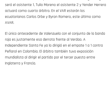
será el asistente 1, Tulio Moreno el asistente 2 y Yender Herrera
actuará como cuarto árbitro. En el VAR estarán los
ecuatorianos Carlos Orbe y Byron Romero, este último como
AVAR.
El único antecedente de Valenzuela con el conjunto de la banda
roja es justamente esa derrota frente al Verdao. A
Independiente Santa Fe ya lo dirigió en el empate 1 a 1 contra
Peñarol en Colombia. El árbitro también tuvo exposición
mundialista al dirigir el partido por el tercer puesto entre
Inglaterra y Francia.