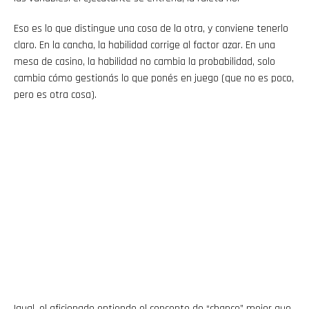
Eso es lo que distingue una cosa de la otra, y conviene tenerlo
claro. En la cancha, la habilidad corrige al factor azar. En una
mesa de casino, la habilidad no cambia la probabilidad, solo
cambia cómo gestionás lo que ponés en juego (que no es poco,
pero es otra cosa).
Igual, el aficionado entiende el concepto de “chance” mejor que