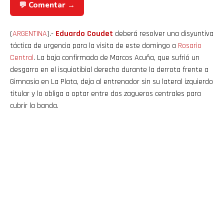
💬 Comentar →
(
ARGENTINA
).-
Eduardo Coudet
deberá resolver una disyuntiva
táctica de urgencia para la visita de este domingo a
Rosario
Central
. La baja confirmada de Marcos Acuña, que sufrió un
desgarro en el isquiotibial derecho durante la derrota frente a
Gimnasia en La Plata, deja al entrenador sin su lateral izquierdo
titular y lo obliga a optar entre dos zagueros centrales para
cubrir la banda.