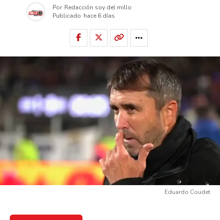
Por
Redacción soy del millo
Publicado
hace 6 días
Eduardo Coudet