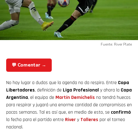
Fuente: River Plate
💬 Comentar →
No hay lugar a dudas que la agenda no da respiro. Entre
Copa
Libertadores
, definición de
Liga Profesional
y ahora la
Copa
Argentina
, el equipo de
Martín Demichelis
no tendrá huecos
para respirar y jugará una enorme cantidad de compromisos en
pocas semanas. Tal es así que, en medio de esto, se
confirmó
la fecha para el partido entre
River
y
Talleres
por el torneo
nacional.