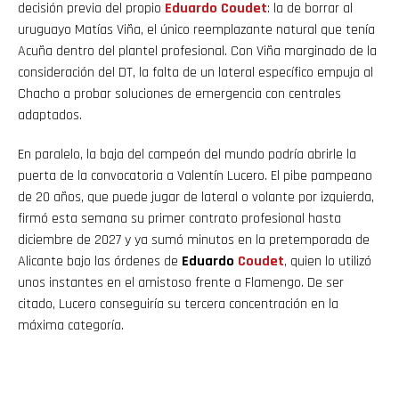
decisión previa del propio
Eduardo
Coudet
: la de borrar al
uruguayo Matías Viña, el único reemplazante natural que tenía
Acuña dentro del plantel profesional. Con Viña marginado de la
consideración del DT, la falta de un lateral específico empuja al
Chacho a probar soluciones de emergencia con centrales
adaptados.
En paralelo, la baja del campeón del mundo podría abrirle la
puerta de la convocatoria a Valentín Lucero. El pibe pampeano
de 20 años, que puede jugar de lateral o volante por izquierda,
firmó esta semana su primer contrato profesional hasta
diciembre de 2027 y ya sumó minutos en la pretemporada de
Alicante bajo las órdenes de
Eduardo
Coudet
, quien lo utilizó
unos instantes en el amistoso frente a Flamengo. De ser
citado, Lucero conseguiría su tercera concentración en la
máxima categoría.