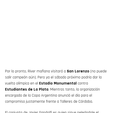
Por lo pronto, River mañana visitará a
San Lorenzo
(no puede
salir campeón aún). Pero ya el sábado próximo podría dar la
vuelta olímpica en el
Estadio Monumental
contra
Estudiantes de La Plata
. Mientras tanto, la organización
encargada de la Copa Argentina anunció el día para el
compromiso justamente frente a Talleres de Córdoba.
El conjunto de Javier Gandolfi es quien sigue peleándole el