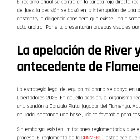
El reclamo oficial se centra en la tarjeta roja directa rec
del juez, la decisión se basó en la interrupción de una 
obstante, la dirigencia considera que existe una discre
acta arbitral. Por ello, presentarán pruebas visuales pa
La apelación de River y
antecedente de Flam
La estrategia legal del equipo millonario se apoya en 
Libertadores 2025. En aquella ocasión, el organismo rec
una sanción a Gonzalo Plata, jugador del Flamengo. Aque
anulada, sentando una base jurídica favorable para cas
Sin embargo, existen limitaciones reglamentarias que e
proceso. El reglamento de la
CONMEBOL
establece que 