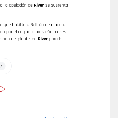
o, la apelación de
River
se sustenta
le que habilite a Beltrán de manera
rada por el conjunto brasileño meses
armado del plantel de
River
para la
↗