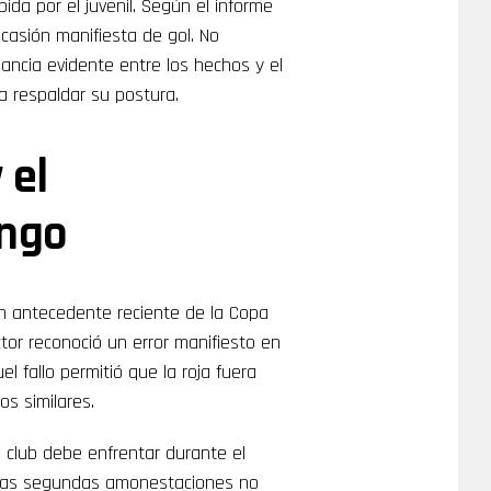
ibida por el juvenil. Según el informe
ocasión manifiesta de gol. No
pancia evidente entre los hechos y el
ra respaldar su postura.
 el
engo
un antecedente reciente de la Copa
tor reconoció un error manifiesto en
l fallo permitió que la roja fuera
os similares.
l club debe enfrentar durante el
las segundas amonestaciones no