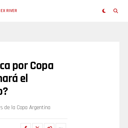
EX RIVER
oca por Copa
ará el
o?
os de la Copa Argentina