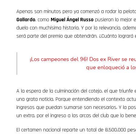
Apenas son minutos pero ya comenzó a rodar la pelota
Gallardo
, como
Miguel Ángel Russo
pusieron lo mejor e
duelo con muchísima historia. Y por la relevancia, además
será parte del premio que obtendrán. ¿Cuánto logrará 
¡Los campeones del 96! Dos ex River se re
que enloqueció a lo
A la espera de la culminación del cotejo, el que triunfe 
una grata noticia. Porque entendiendo el contexto actua
ingresos que puedan sumarse son necesarios. Y la posibi
un extra, por el ingreso a las arcas del club que lo bene
El certamen nacional reparte un total de 8,500,000 peso