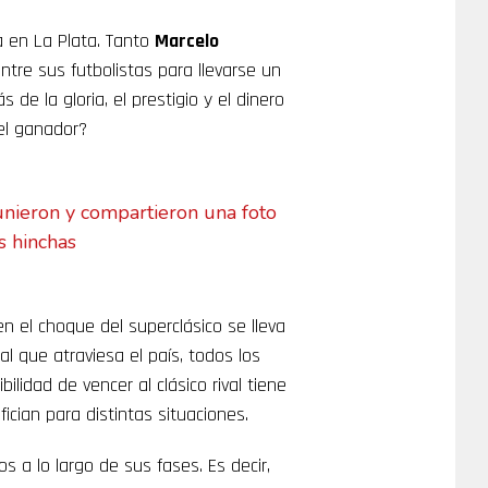
 en La Plata. Tanto
Marcelo
ntre sus futbolistas para llevarse un
 de la gloria, el prestigio y el dinero
el ganador?
unieron y compartieron una foto
s hinchas
en el choque del superclásico se lleva
l que atraviesa el país, todos los
lidad de vencer al clásico rival tiene
fician para distintas situaciones.
s a lo largo de sus fases. Es decir,