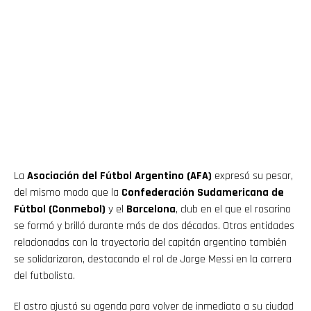
La
Asociación del Fútbol Argentino (AFA)
expresó su pesar,
del mismo modo que la
Confederación Sudamericana de
Fútbol (Conmebol)
y el
Barcelona
, club en el que el rosarino
se formó y brilló durante más de dos décadas. Otras entidades
relacionadas con la trayectoria del capitán argentino también
se solidarizaron, destacando el rol de Jorge Messi en la carrera
del futbolista.
El astro ajustó su agenda para volver de inmediato a su ciudad