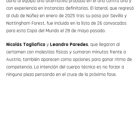
daría al equipo una alternativa probada en el uno contra uno y
con experiencia en instancias definitorias. El lateral, que regresó
al club de Núñez en enero de 2025 tras su paso por Sevilla y
Nottingham Forest, fue incluido en la lista de 26 convocados
para esta Copa del Mundo el 28 de mayo pasado.
Nicolás Tagliafico
y
Leandro Paredes
, que llegaron al
certamen con molestias físicas y sumaron minutos frente a
Austria, también aparecen como opciones para ganar ritmo de
competencia. La intención del cuerpo técnico es no forzar a
ninguna pieza pensando en el cruce de la próxima fase.