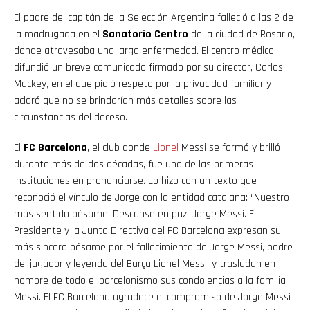
El padre del capitán de la Selección Argentina falleció a las 2 de
la madrugada en el
Sanatorio Centro
de la ciudad de Rosario,
donde atravesaba una larga enfermedad. El centro médico
difundió un breve comunicado firmado por su director, Carlos
Mackey, en el que pidió respeto por la privacidad familiar y
aclaró que no se brindarían más detalles sobre las
circunstancias del deceso.
El
FC Barcelona
, el club donde
Lionel
Messi se formó y brilló
durante más de dos décadas, fue una de las primeras
instituciones en pronunciarse. Lo hizo con un texto que
reconoció el vínculo de Jorge con la entidad catalana: “Nuestro
más sentido pésame. Descanse en paz, Jorge Messi. El
Presidente y la Junta Directiva del FC Barcelona expresan su
más sincero pésame por el fallecimiento de Jorge Messi, padre
del jugador y leyenda del Barça Lionel Messi, y trasladan en
nombre de todo el barcelonismo sus condolencias a la familia
Messi. El FC Barcelona agradece el compromiso de Jorge Messi