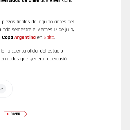
iversidad de Chile
que
River
ganó 1
s piezas finales del equipo antes del
undo semestre el viernes 17 de julio,
a
Copa
Argentina
en
Salta
.
o, la cuenta oficial del estadio
a en redes que generó repercusión
↗
,
RIVER