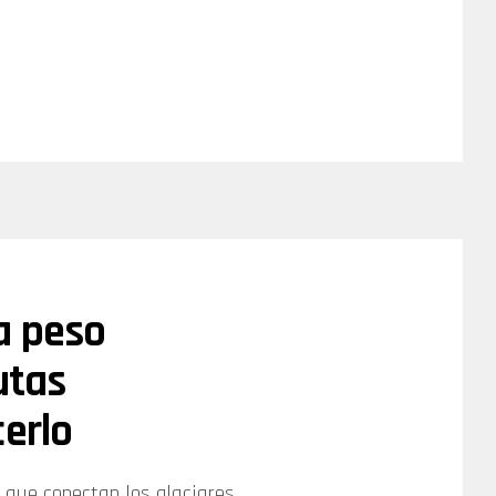
a peso
utas
cerlo
 que conectan los glaciares