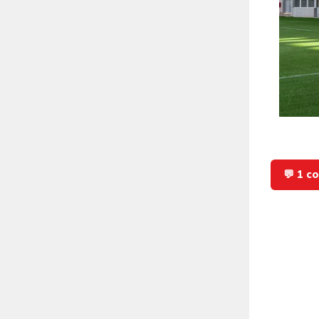
💬 1 c