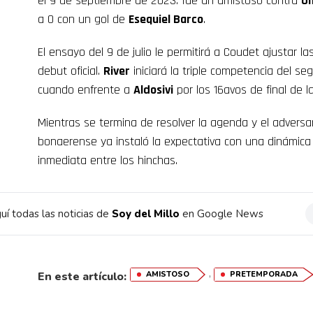
el 9 de septiembre de 2023: fue un amistoso contra
Un
a 0 con un gol de
Esequiel Barco
.
El ensayo del 9 de julio le permitirá a Coudet ajustar la
debut oficial.
River
iniciará la triple competencia del seg
cuando enfrente a
Aldosivi
por los 16avos de final de l
Mientras se termina de resolver la agenda y el adversari
bonaerense ya instaló la expectativa con una dinámic
inmediata entre los hinchas.
uí todas las noticias de
Soy del Millo
en Google News
,
En este artículo:
AMISTOSO
PRETEMPORADA