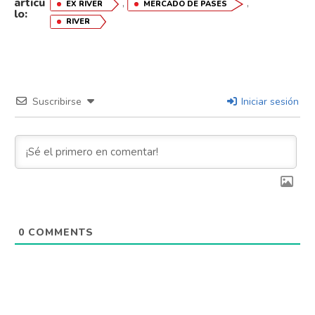
artícu
,
,
EX RIVER
MERCADO DE PASES
lo:
RIVER
Suscribirse
Iniciar sesión
0
COMMENTS