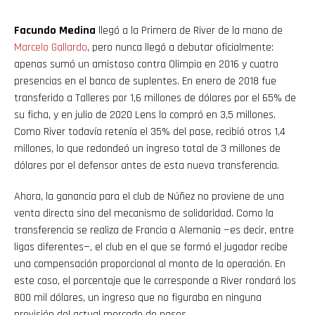
Facundo Medina
llegó a la Primera de River de la mano de
Marcelo Gallardo
, pero nunca llegó a debutar oficialmente:
apenas sumó un amistoso contra Olimpia en 2016 y cuatro
presencias en el banco de suplentes. En enero de 2018 fue
transferido a Talleres por 1,6 millones de dólares por el 65% de
su ficha, y en julio de 2020 Lens lo compró en 3,5 millones.
Como River todavía retenía el 35% del pase, recibió otros 1,4
millones, lo que redondeó un ingreso total de 3 millones de
dólares por el defensor antes de esta nueva transferencia.
Ahora, la ganancia para el club de Núñez no proviene de una
venta directa sino del mecanismo de solidaridad. Como la
transferencia se realiza de Francia a Alemania —es decir, entre
ligas diferentes—, el club en el que se formó el jugador recibe
una compensación proporcional al monto de la operación. En
este caso, el porcentaje que le corresponde a River rondará los
800 mil dólares, un ingreso que no figuraba en ninguna
previsión del actual mercado de pases.