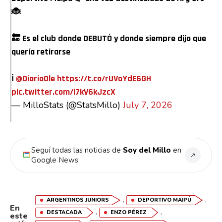
🐞
🔚 Es el club donde DEBUTÓ y donde siempre dijo que
quería retirarse
ℹ️
@DiarioOle
https://t.co/rUVoYdE6GH
pic.twitter.com/i7kV6kJzcX
— MilloStats (@StatsMillo)
July 7, 2026
Seguí todas las noticias de
Soy del Millo
en
↗
Google News
,
,
ARGENTINOS JUNIORS
DEPORTIVO MAIPÚ
En
,
,
DESTACADA
ENZO PÉREZ
este