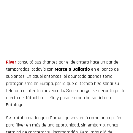
River
consultó sus chances por el delantero hace un par de
temporadas, todavía con
Marcelo Gallardo
en el banco de
suplentes. En aquel entonces, el apuntado apenas tenía
protagonismo en Europa, por lo que el técnico hizo sonar su
teléfono e intentó convencerlo. Sin embargo, se decantó por la
oferta del fútbol brasileño y puso en marcha su ciclo en
Botafogo.
Se trataba de Joaquín Correa, quien surgió como una opción
para River en más de una oportunidad, sin embargo, nunca
terminó de concretar su incorporación. Pero, más allá de