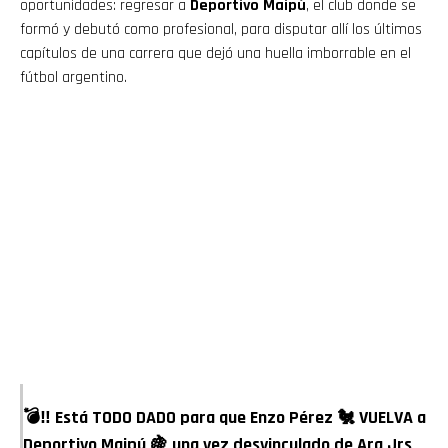
oportunidades: regresar a
Deportivo Maipú
, el club donde se
formó y debutó como profesional, para disputar allí los últimos
capítulos de una carrera que dejó una huella imborrable en el
fútbol argentino.
Flipboard
Reddit
Pinterest
Whatsapp
Email
💣‼️ Está TODO DADO para que Enzo Pérez 🐔 VUELVA a
Deportivo Maipú 🍇 una vez desvinculado de Arg Jrs