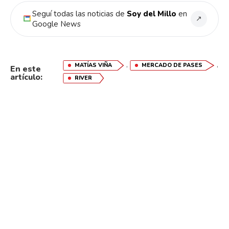
Seguí todas las noticias de
Soy del Millo
en
Flipboard
↗
Google News
Reddit
Pinterest
,
,
MATÍAS VIÑA
MERCADO DE PASES
En este
artículo:
RIVER
Whatsapp
Email