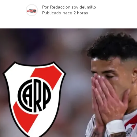
Por
Redacción soy del millo
Publicado
hace 2 horas