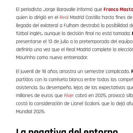
El periodista Jorge Baravalle informó que
Franco
Mast
quien lo dirigió en el
Real
Madrid Castilla hasta fines de
llegada del exlateral a Fulham destrabó la posibilidad d
fútbol inglés, aunque la decisión final no está tomada:
presentarse el 13 de julio a la pretemporada del equip
definiría una vez que el Real Madrid complete la elecci
Mourinho como nuevo entrenador.
El juvenil de 18 años arrastra un semestre complicado.
partidos con la camiseta blanca entre todas las compet
asistencia. Su desempeño, lejos de las expectativas q
millones de euros que
River
cobró en 2025, provocó silb
costó la consideración de Lionel Scaloni, que lo dejó afu
Mundial 2026.
La negativa del entorno