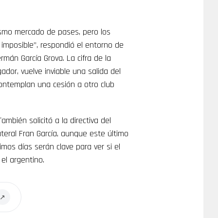
smo mercado de pases, pero los
o imposible”, respondió el entorno de
rmán García Grova. La cifra de la
ador, vuelve inviable una salida del
contemplan una cesión a otro club
 También solicitó a la directiva del
ateral Fran García, aunque este último
imos días serán clave para ver si el
el argentino.
↗