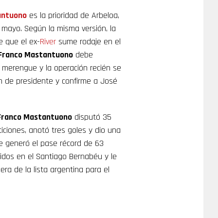
antuono
es la prioridad de Arbeloa,
 mayo. Según la misma versión, la
e que el ex-
River
sume rodaje en el
Franco Mastantuono
debe
o merengue y la operación recién se
ón de presidente y confirme a José
Franco Mastantuono
disputó 35
iciones, anotó tres goles y dio una
ue generó el pase récord de 63
idos en el Santiago Bernabéu y le
era de la lista argentina para el