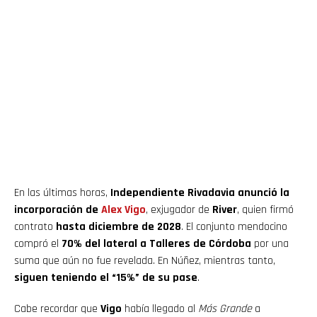
En las últimas horas,
Independiente Rivadavia anunció la
incorporación de
Alex Vigo
, exjugador de
River
, quien firmó
contrato
hasta diciembre de 2028
. El conjunto mendocino
compró el
70% del lateral a Talleres de Córdoba
por una
suma que aún no fue revelada. En Núñez, mientras tanto,
siguen teniendo el “15%” de su pase
.
Cabe recordar que
Vigo
había llegado al
Más Grande
a