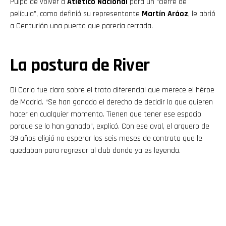
Pulpo de volver a
Atlético Nacional
para un “cierre de
película”, como definió su representante
Martín Aráoz
, le abrió
a Centurión una puerta que parecía cerrada.
La postura de River
Di Carlo fue claro sobre el trato diferencial que merece el héroe
de Madrid. “Se han ganado el derecho de decidir lo que quieren
hacer en cualquier momento. Tienen que tener ese espacio
porque se lo han ganado”, explicó. Con ese aval, el arquero de
39 años eligió no esperar los seis meses de contrato que le
quedaban para regresar al club donde ya es leyenda.