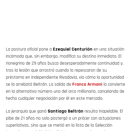
La postura oficial pone a
Ezequiel Centurión
en una situación
incómoda que, sin embargo, modifica su destino inmediato. El
rionegrino de 29 años busca desesperadamente continuidad y,
tras la lesión que arrastró cuando lo repescaron de su
préstamo en Independiente Rivadavia, vio cómo la oportunidad
se la arrebató Beltrán. La salida de
Franco
Armani
lo convierte
en la alternativa número uno del arco millonario, cancelando de
hecho cualquier negociación por él en este mercado.
La jerarquía que ganó
Santiago Beltrán
resulta inapelable. El
pibe de 21 años no solo postergó a un prócer con actuaciones
superlativas, sino que se metió en la lista de la Selección