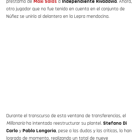
préstamo de
Maxi Salas
a
Independiente Rivadavia
. Ahora,
otro jugador que no fue tenido en cuenta en el conjunto de
Núñez se uniría al delantero en la Lepra mendocina.
Durante el transcurso de esta ventana de transferencias, el
Millonario
ha intentado reestructurar su plantel.
Stefano Di
Carlo
y
Pablo Longoria
, pese a las dudas y las críticas, lo han
logrado de momento, realizando un total de nueve