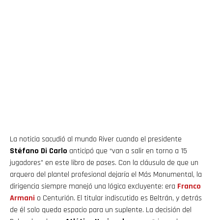
La noticia sacudió al mundo River cuando el presidente
Stéfano Di Carlo
anticipó que “van a salir en torno a 15
jugadores” en este libro de pases. Con la cláusula de que un
arquero del plantel profesional dejaría el Más Monumental, la
dirigencia siempre manejó una lógica excluyente: era
Franco
Armani
o Centurión. El titular indiscutido es Beltrán, y detrás
de él solo queda espacio para un suplente. La decisión del