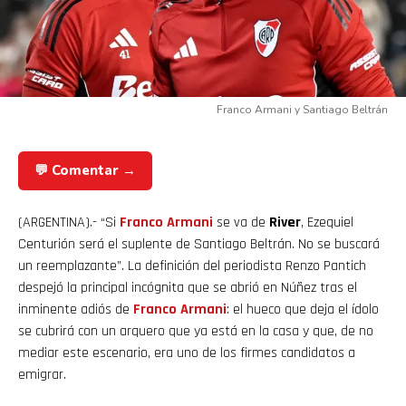
Franco Armani y Santiago Beltrán
💬 Comentar →
(ARGENTINA).- “Si
Franco Armani
se va de
River
, Ezequiel
Centurión será el suplente de Santiago Beltrán. No se buscará
un reemplazante”. La definición del periodista Renzo Pantich
despejó la principal incógnita que se abrió en Núñez tras el
inminente adiós de
Franco
Armani
: el hueco que deja el ídolo
se cubrirá con un arquero que ya está en la casa y que, de no
mediar este escenario, era uno de los firmes candidatos a
emigrar.