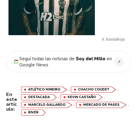
X: BandaRoja
Seguí todas las noticias de
Soy del Millo
en
↗
Google News
,
,
ATLÉTICO MINEIRO
CHACHO COUDET
En
,
,
DESTACADA
KEVIN CASTAÑO
este
artíc
,
,
MARCELO GALLARDO
MERCADO DE PASES
ulo:
RIVER