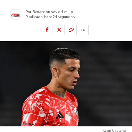
Por
Redacción soy del millo
Publicado
hace 24 segundos
Kevin Castaño