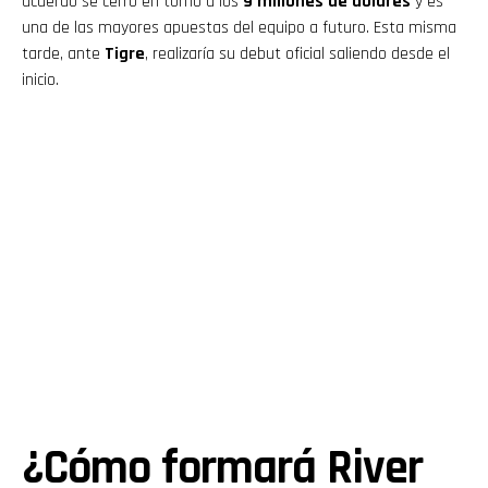
acuerdo se cerró en torno a los
9 millones de dólares
y es
una de las mayores apuestas del equipo a futuro. Esta misma
tarde, ante
Tigre
, realizaría su debut oficial saliendo desde el
inicio.
¿Cómo formará River