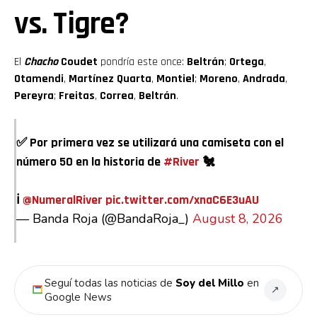
vs. Tigre?
El
Chacho
Coudet
pondría este once:
Beltrán
;
Ortega
,
Otamendi
,
Martínez Quarta
,
Montiel
;
Moreno
,
Andrada
,
Pereyra
;
Freitas
,
Correa
,
Beltrán
.
✅ Por primera vez se utilizará una camiseta con el
número 50 en la historia de
#River
🐔
ℹ️
@NumeralRiver
pic.twitter.com/xnaC6E3uAU
— Banda Roja (@BandaRoja_)
August 8, 2026
Seguí todas las noticias de
Soy del Millo
en
↗
Google News