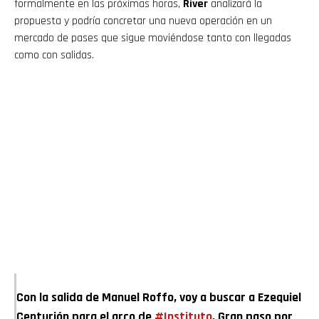
formalmente en las próximas horas,
River
analizará la
Pinterest
propuesta y podría concretar una nueva operación en un
mercado de pases que sigue moviéndose tanto con llegadas
como con salidas.
Whatsapp
Email
Con la salida de Manuel Roffo, voy a buscar a Ezequiel
Centurión para el arco de
#Instituto
. Gran paso por