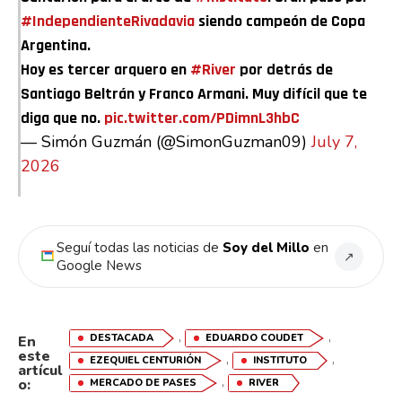
#IndependienteRivadavia
siendo campeón de Copa
Argentina.
Hoy es tercer arquero en
#River
por detrás de
Santiago Beltrán y Franco Armani. Muy difícil que te
diga que no.
pic.twitter.com/PDimnL3hbC
— Simón Guzmán (@SimonGuzman09)
July 7,
2026
Seguí todas las noticias de
Soy del Millo
en
↗
Google News
,
,
DESTACADA
EDUARDO COUDET
En
este
,
,
EZEQUIEL CENTURIÓN
INSTITUTO
artícul
,
o:
MERCADO DE PASES
RIVER