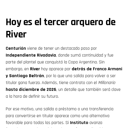
Hoy es el tercer arquero de
River
Centurión
viene de tener un destacado paso por
Independiente Rivadavia
, donde sumó continuidad y fue
parte del plantel que conquistó la Copa Argentina. Sin
embargo, en
River
hoy aparece por
detrás de Franco Armani
y Santiago Beltrán
, por lo que una salida para volver a ser
titular gana fuerza. Además, tiene contrato con el
Millonario
hasta diciembre de 2026
, un detalle que también será clave
a la hora de definir su futuro.
Flipboard
Por ese motivo, una salida a préstamo o una transferencia
para convertirse en titular aparece como una alternativa
Reddit
favorable para todas las partes. Si
Instituto
avanza