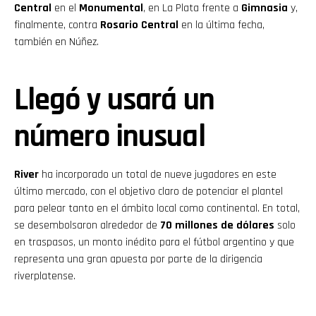
Central
en el
Monumental
, en La Plata frente a
Gimnasia
y,
finalmente, contra
Rosario Central
en la última fecha,
también en Núñez.
Llegó y usará un
número inusual
River
ha incorporado un total de nueve jugadores en este
último mercado, con el objetivo claro de potenciar el plantel
para pelear tanto en el ámbito local como continental. En total,
se desembolsaron alrededor de
70 millones de dólares
solo
en traspasos, un monto inédito para el fútbol argentino y que
representa una gran apuesta por parte de la dirigencia
riverplatense.