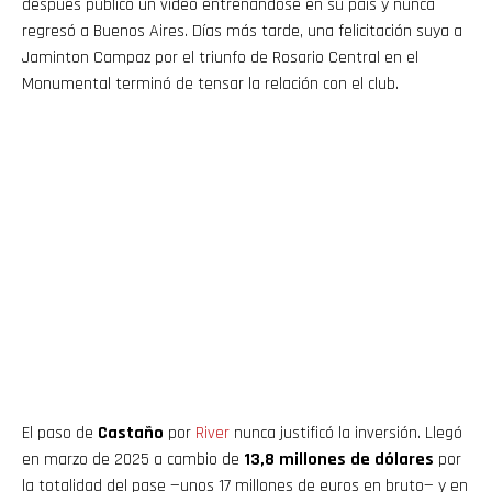
después publicó un video entrenándose en su país y nunca
regresó a Buenos Aires. Días más tarde, una felicitación suya a
Jaminton Campaz por el triunfo de Rosario Central en el
Monumental terminó de tensar la relación con el club.
El paso de
Castaño
por
River
nunca justificó la inversión. Llegó
en marzo de 2025 a cambio de
13,8 millones de dólares
por
la totalidad del pase —unos 17 millones de euros en bruto— y en