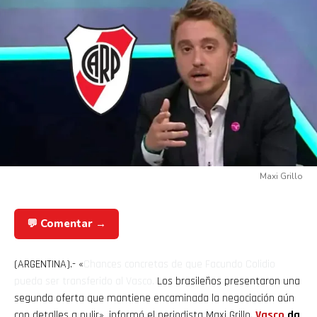
Maxi Grillo
💬 Comentar →
(ARGENTINA).- «
Chances concretas de que
Facundo Colidio
pueda ser transferido al
Vasco
.
Los brasileños presentaron una
segunda oferta que mantiene encaminada la negociación aún
con detalles a pulir
», informó el periodista Maxi Grillo.
Vasco
da