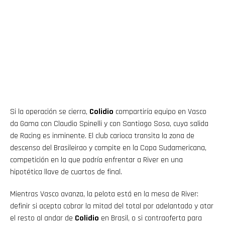
Si la operación se cierra,
Colidio
compartiría equipo en Vasco
da Gama con Claudio Spinelli y con Santiago Sosa, cuya salida
de Racing es inminente. El club carioca transita la zona de
descenso del Brasileirao y compite en la Copa Sudamericana,
competición en la que podría enfrentar a River en una
hipotética llave de cuartos de final.
Mientras Vasco avanza, la pelota está en la mesa de River:
definir si acepta cobrar la mitad del total por adelantado y atar
el resto al andar de
Colidio
en Brasil, o si contraoferta para