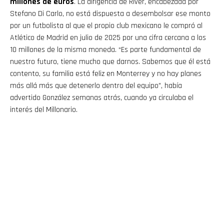
millones de euros
. La dirigencia de River, encabezada por
Stefano Di Carlo, no está dispuesta a desembolsar ese monto
por un futbolista al que el propio club mexicano le compró al
Atlético de Madrid en julio de 2025 por una cifra cercana a los
10 millones de la misma moneda. “Es parte fundamental de
nuestro futuro, tiene mucho que darnos. Sabemos que él está
contento, su familia está feliz en Monterrey y no hay planes
más allá más que detenerlo dentro del equipo”, había
advertido González semanas atrás, cuando ya circulaba el
interés del Millonario.