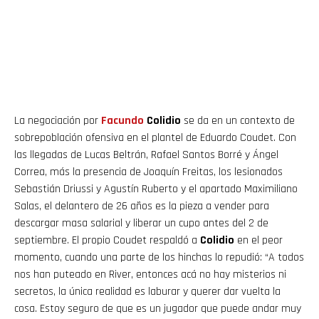
La negociación por
Facundo
Colidio
se da en un contexto de
sobrepoblación ofensiva en el plantel de Eduardo Coudet. Con
las llegadas de Lucas Beltrán, Rafael Santos Borré y Ángel
Correa, más la presencia de Joaquín Freitas, los lesionados
Sebastián Driussi y Agustín Ruberto y el apartado Maximiliano
Salas, el delantero de 26 años es la pieza a vender para
descargar masa salarial y liberar un cupo antes del 2 de
septiembre. El propio Coudet respaldó a
Colidio
en el peor
momento, cuando una parte de los hinchas lo repudió: “A todos
nos han puteado en River, entonces acá no hay misterios ni
secretos, la única realidad es laburar y querer dar vuelta la
cosa. Estoy seguro de que es un jugador que puede andar muy