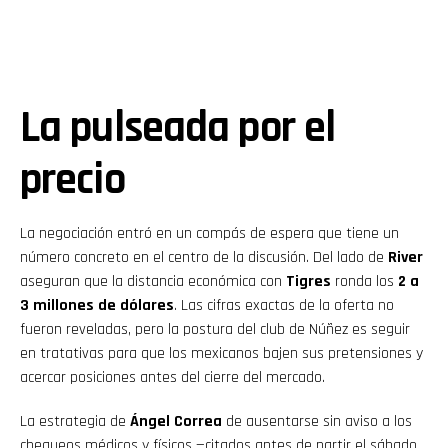
La pulseada por el
precio
La negociación entró en un compás de espera que tiene un
número concreto en el centro de la discusión. Del lado de
River
aseguran que la distancia económica con
Tigres
ronda los
2 a
3 millones de dólares
. Las cifras exactas de la oferta no
fueron reveladas, pero la postura del club de Núñez es seguir
en tratativas para que los mexicanos bajen sus pretensiones y
acercar posiciones antes del cierre del mercado.
La estrategia de
Ángel Correa
de ausentarse sin aviso a los
chequeos médicos y físicos —citados antes de partir el sábado