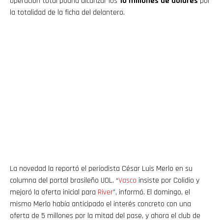
operación total podría alcanzar los
10 millones de dólares
por
la totalidad de la ficha del delantero.
La novedad la reportó el periodista César Luis Merlo en su
columna del portal brasileño UOL. “
Vasco
insiste por Colidio y
mejoró la oferta inicial para
River
”, informó. El domingo, el
mismo Merlo había anticipado el interés concreto con una
oferta de 5 millones por la mitad del pase, y ahora el club de