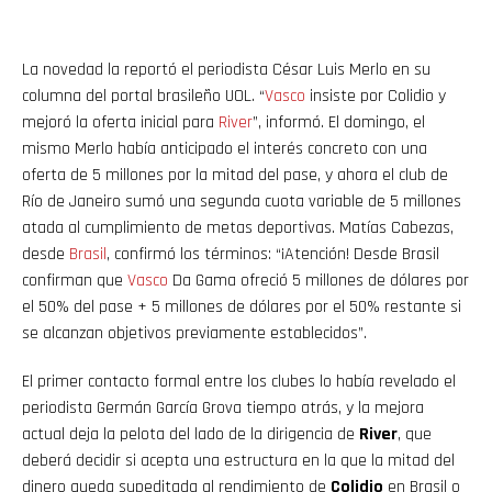
La novedad la reportó el periodista César Luis Merlo en su
columna del portal brasileño UOL. “
Vasco
insiste por Colidio y
mejoró la oferta inicial para
River
”, informó. El domingo, el
mismo Merlo había anticipado el interés concreto con una
oferta de 5 millones por la mitad del pase, y ahora el club de
Río de Janeiro sumó una segunda cuota variable de 5 millones
atada al cumplimiento de metas deportivas. Matías Cabezas,
desde
Brasil
, confirmó los términos: “¡Atención! Desde Brasil
confirman que
Vasco
Da Gama ofreció 5 millones de dólares por
el 50% del pase + 5 millones de dólares por el 50% restante si
se alcanzan objetivos previamente establecidos”.
El primer contacto formal entre los clubes lo había revelado el
periodista Germán García Grova tiempo atrás, y la mejora
actual deja la pelota del lado de la dirigencia de
River
, que
deberá decidir si acepta una estructura en la que la mitad del
dinero queda supeditada al rendimiento de
Colidio
en Brasil o