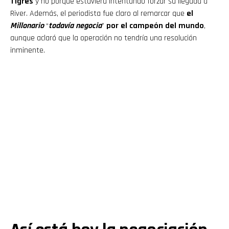
Tigres
y no porque estuviera intentando forzar su llegada a
River. Además, el periodista fue claro al remarcar que
el
Millonario
“
todavía negocia
”
por el campeón del mundo
,
aunque aclaró que la operación no tendría una resolución
inminente.