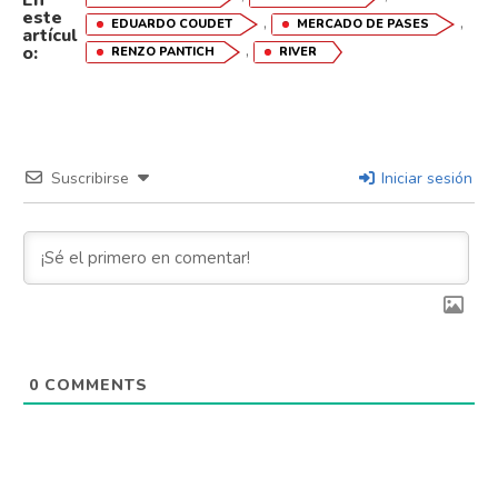
En
este
,
,
EDUARDO COUDET
MERCADO DE PASES
artícul
,
o:
RENZO PANTICH
RIVER
Flipboard
Reddit
Suscribirse
Iniciar sesión
Pinterest
Whatsapp
Email
0
COMMENTS