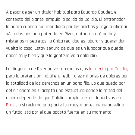
A pesar de ser un titular habitual para Eduardo Coudet, el
contexto del plantel empuja la salida de Colidio. El entrenador
lo bancó cuando fue repudiado por los hinchas y llegó a afirmar:
«A todos nos han puteado en River, entonces acá no hay
misterios ni secretos, la única realidad es laburar y querer dar
vuelta la cosa. Estoy seguro de que es un jugador que puede
andar muy bien y que la gente lo va a aplaudir».
La dirigencia de River no ve con malos ojos
la oferta por Colidio
,
pero la pretensión inicial era recibir diez millones de dólares por
la totalidad de los derechos en un pago fijo. Lo que queda por
definir ahora es si acepta una estructura donde la mitad del
dinero depende de que Colidio cumpla metas deportivas en
Brasil
, o si reclama una parte fija mayor antes de dejar salir a
un futbolista por el que apostó fuerte en su momento.