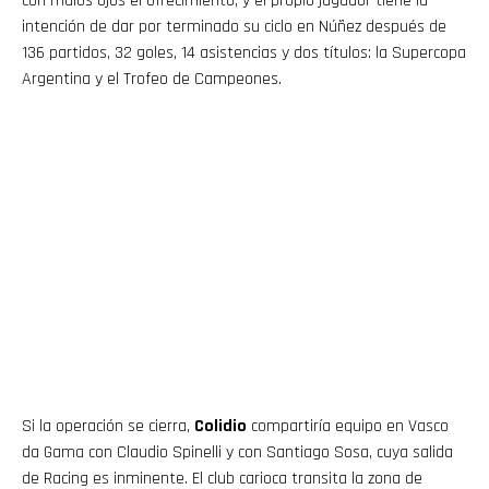
con malos ojos el ofrecimiento, y el propio jugador tiene la
intención de dar por terminado su ciclo en Núñez después de
136 partidos, 32 goles, 14 asistencias y dos títulos: la Supercopa
Argentina y el Trofeo de Campeones.
Si la operación se cierra,
Colidio
compartiría equipo en Vasco
da Gama con Claudio Spinelli y con Santiago Sosa, cuya salida
de Racing es inminente. El club carioca transita la zona de