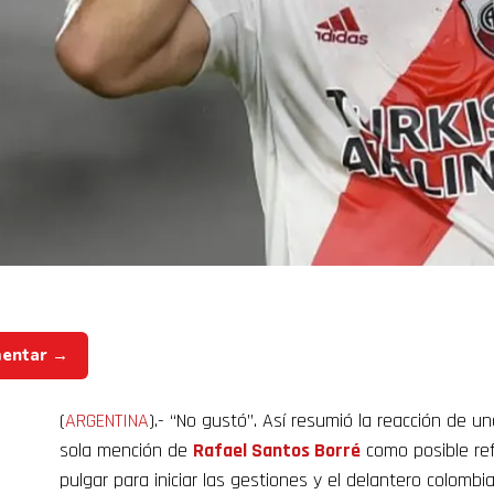
mentar →
(
ARGENTINA
).- “No gustó”. Así resumió la reacción de 
sola mención de
Rafael Santos Borré
como posible re
pulgar para iniciar las gestiones y el delantero colombi