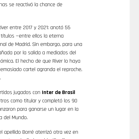
nas se reactivó la chance de
iver entre 2017 y 2021: anotó 55
títulos —entre ellos la eterna
inal de Madrid. Sin embargo, para una
añada por la salida a mediados del
nómica. El hecho de que River lo haya
demasiado cartel agranda el reproche,
.
artidos jugados con
Inter de Brasil
tros como titular y completó los 90
anzaron para ganarse un lugar en la
pa del Mundo.
l apellido Borré aterrizó otra vez en