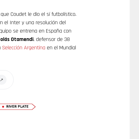
e Coudet le dio el sí futbolístico.
 el Inter y una resolución del
equipo se entrena en España con
colás Otamendi
, defensor de 38
a
Selección Argentina
en el Mundial
↗
RIVER PLATE