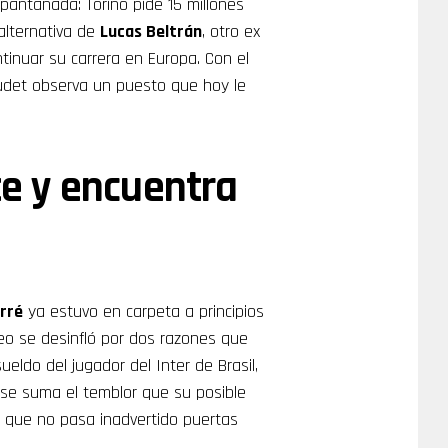
antanada: Torino pide 15 millones
alternativa de
Lucas Beltrán
, otro ex
tinuar su carrera en Europa. Con el
oudet observa un puesto que hoy le
te y encuentra
rré
ya estuvo en carpeta a principios
o se desinfló por dos razones que
ueldo del jugador del Inter de Brasil,
 se suma el temblor que su posible
r que no pasa inadvertido puertas