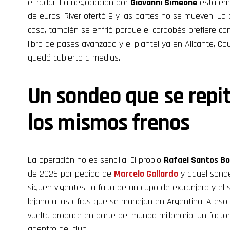
el radar. La negociación por
Giovanni Simeone
está emp
de euros, River ofertó 9 y las partes no se mueven. La 
casa, también se enfrió porque el cordobés prefiere con
libro de pases avanzado y el plantel ya en Alicante, C
quedó cubierto a medias.
Un sondeo que se repi
los mismos frenos
La operación no es sencilla. El propio
Rafael Santos Bo
de 2026 por pedido de
Marcelo Gallardo
y aquel sonde
siguen vigentes: la falta de un cupo de extranjero y el s
lejano a las cifras que se manejan en Argentina. A eso
vuelta produce en parte del mundo millonario, un facto
adentro del club.