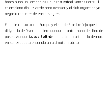
horas hubo un llamado de Coudet a Rafael Santos Borré. El
colombiano dio luz verde para avanzar y el club argentino ya
negocia con Inter de Porto Alegre”.
El doble contacto con Europa y el sur de Brasil refleja que la
dirigencia de River no quiere quedar a contramano del libro de
pases. Aunque
Lucas Beltrán
no está descartado, la demora
en su respuesta encendió un ultimátum tácito.