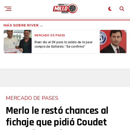
MERCADO DE PASES
River dio el OK para la salida de la peor
compra de Gallardo: “Se confirmó”
MERCADO DE PASES
Merlo le restó chances al
fichaje que pidió Coudet