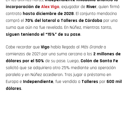
incorporación de
Alex Vigo
, exjugador de
River
, quien firmó
contrato
hasta diciembre de 2028
. El conjunto mendocino
compró el
70% del lateral a Talleres de Córdoba
por una
suma que aún no fue revelada. En Núñez, mientras tanto,
siguen teniendo el “15%” de su pase
.
Cabe recordar que
Vigo
había llegado al
Más Grande
a
comienzos de 2021 por una suma cercana a los
2 millones de
dólares por el 50%
de su pase. Luego,
Colón de Santa Fe
solicitó que se adquiriera otro 25% mediante una operación
paralela y en Núñez accedieron. Tras jugar a préstamo en
Europa e
Independiente
, fue vendido a
Talleres
por
600 mil
dólares
.