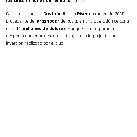
los cinco millones por el 60 %
del pase.
Cabe recordar que
Castaño
llegó a
River
en marzo de 2025
procedente del
Krasnodar
de Rusia, en una operación cercana
a los
14 millones de dólares
. Aunque su incorporación
despertó una enorme expectativa, nunca logró justificar la
inversión realizada por el club.