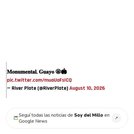
𝐌𝐨𝐧𝐮𝐦𝐞𝐧𝐭𝐚𝐥, 𝐆𝐮𝐚𝐲𝐨 🤩🏟️
pic.twitter.com/muaUaFsICQ
— River Plate (@RiverPlate)
August 10, 2026
Seguí todas las noticias de
Soy del Millo
en
↗
Google News