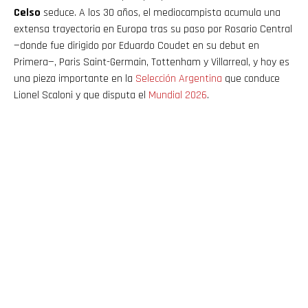
Celso
seduce. A los 30 años, el mediocampista acumula una
extensa trayectoria en Europa tras su paso por Rosario Central
—donde fue dirigido por Eduardo Coudet en su debut en
Primera—, Paris Saint-Germain, Tottenham y Villarreal, y hoy es
una pieza importante en la
Selección Argentina
que conduce
Lionel Scaloni y que disputa el
Mundial 2026
.