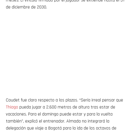
meses. El vínculo firmado por el jugador se extiende hasta el 31
de diciembre de 2030.
Coudet fue claro respecto a los plazos. “Sería irreal pensar que
Thiago
pueda jugar a 2.600 metros de altura tras estar de
vacaciones. Para el domingo puede estar y para la vuelta
también”, explicó el entrenador. Almada no integrará la
delegación que viaje a Bogotá para la ida de los octavos de