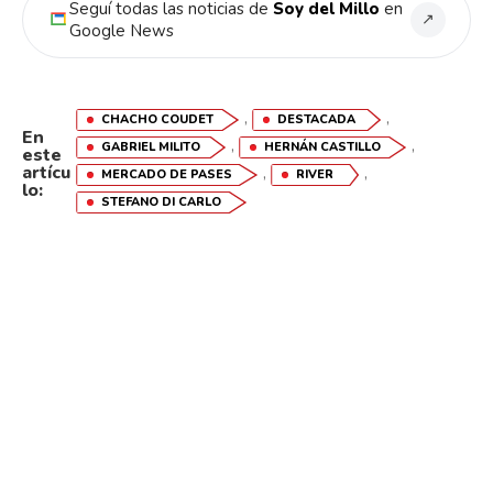
Seguí todas las noticias de
Soy del Millo
en
↗
Google News
,
,
CHACHO COUDET
DESTACADA
En
,
,
GABRIEL MILITO
HERNÁN CASTILLO
este
artícu
,
,
MERCADO DE PASES
RIVER
lo:
STEFANO DI CARLO