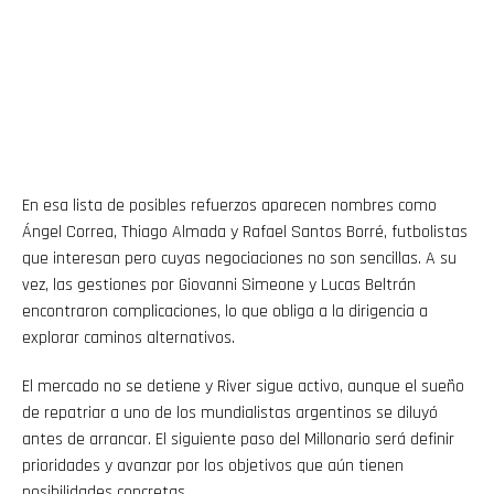
En esa lista de posibles refuerzos aparecen nombres como
Ángel Correa, Thiago Almada y Rafael Santos Borré, futbolistas
que interesan pero cuyas negociaciones no son sencillas. A su
vez, las gestiones por Giovanni Simeone y Lucas Beltrán
encontraron complicaciones, lo que obliga a la dirigencia a
explorar caminos alternativos.
El mercado no se detiene y River sigue activo, aunque el sueño
Flipboard
de repatriar a uno de los mundialistas argentinos se diluyó
antes de arrancar. El siguiente paso del Millonario será definir
Reddit
prioridades y avanzar por los objetivos que aún tienen
posibilidades concretas.