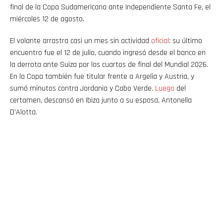
final de la Copa Sudamericana ante Independiente Santa Fe, el
miércoles 12 de agosto.
El volante arrastra casi un mes sin actividad
oficial
: su último
encuentro fue el 12 de julio, cuando ingresó desde el banco en
la derrota ante Suiza por los cuartos de final del Mundial 2026.
En la Copa también fue titular frente a Argelia y Austria, y
sumó minutos contra Jordania y Cabo Verde.
Luego
del
certamen, descansó en Ibiza junto a su esposa, Antonella
D’Alotta.