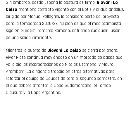
Sin embargo, desde España la postura es firme.
Giovani Lo
Celso
mantiene contrato vigente con el Betis y el club andaluz,
dirigido por Manuel Pellegrini, lo considera parte del proyecto
para la temporada 2026/27. “El plan es que el mediocampista
siga en el Betis”, remarcó Romano, enfriando cualquier ilusión
de una salida inminente.
Mientras la puerta de
Giovani Lo Celso
se cierra por ahora,
River Plate continúa moviéndose en un mercado de pases que
ya le dio las incorporaciones de Nicolás Otamendi y Mauro
Arambarri. La dirigencia trabaja en otras alternativas para
reforzar el equipo de Coudet de cara al segundo semestre, en
el que deberá afrontar la Copa Sudamericana, el Torneo
Clausura y la Copa Argentina.