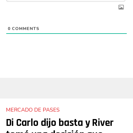
0
COMMENTS
Flipboard
MERCADO DE PASES
Di Carlo dijo basta y River
Reddit
Pinterest