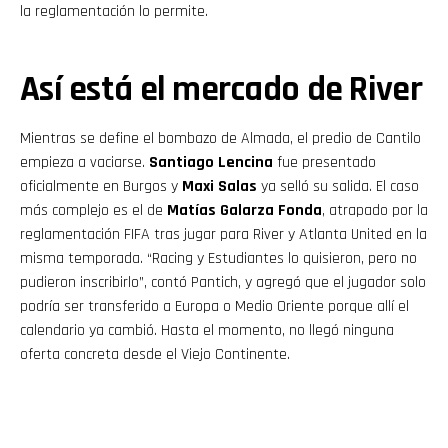
la reglamentación lo permite.
Así está el mercado de River
Mientras se define el bombazo de Almada, el predio de Cantilo
empieza a vaciarse.
Santiago Lencina
fue presentado
oficialmente en Burgos y
Maxi Salas
ya selló su salida. El caso
más complejo es el de
Matías Galarza Fonda
, atrapado por la
reglamentación FIFA tras jugar para River y Atlanta United en la
misma temporada. “Racing y Estudiantes lo quisieron, pero no
pudieron inscribirlo”, contó Pantich, y agregó que el jugador solo
podría ser transferido a Europa o Medio Oriente porque allí el
calendario ya cambió. Hasta el momento, no llegó ninguna
oferta concreta desde el Viejo Continente.