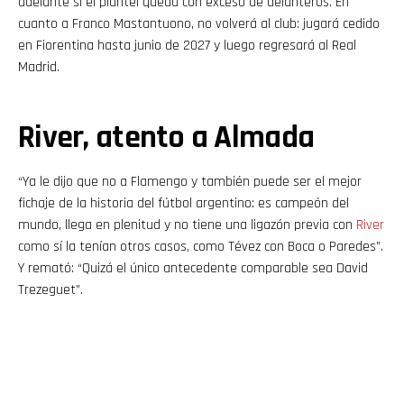
adelante si el plantel queda con exceso de delanteros. En
cuanto a Franco Mastantuono, no volverá al club: jugará cedido
en Fiorentina hasta junio de 2027 y luego regresará al Real
Madrid.
River, atento a Almada
“Ya le dijo que no a Flamengo y también puede ser el mejor
fichaje de la historia del fútbol argentino: es campeón del
mundo, llega en plenitud y no tiene una ligazón previa con
River
como sí la tenían otros casos, como Tévez con Boca o Paredes”.
Y remató: “Quizá el único antecedente comparable sea David
Trezeguet”.