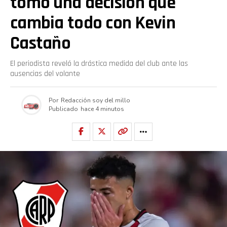
tomó una decisión que
cambia todo con Kevin
Whatsapp
Castaño
Email
El periodista reveló la drástica medida del club ante las
ausencias del volante
Por
Redacción soy del millo
Publicado
hace 4 minutos