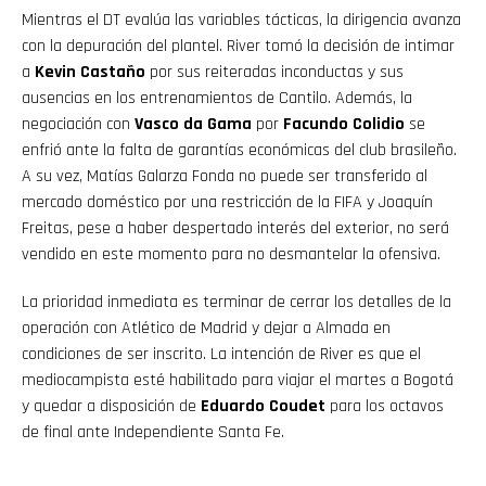
Mientras el DT evalúa las variables tácticas, la dirigencia avanza
con la depuración del plantel. River tomó la decisión de intimar
a
Kevin Castaño
por sus reiteradas inconductas y sus
ausencias en los entrenamientos de Cantilo. Además, la
negociación con
Vasco da Gama
por
Facundo Colidio
se
enfrió ante la falta de garantías económicas del club brasileño.
A su vez, Matías Galarza Fonda no puede ser transferido al
mercado doméstico por una restricción de la FIFA y Joaquín
Freitas, pese a haber despertado interés del exterior, no será
vendido en este momento para no desmantelar la ofensiva.
La prioridad inmediata es terminar de cerrar los detalles de la
operación con Atlético de Madrid y dejar a Almada en
condiciones de ser inscrito. La intención de River es que el
mediocampista esté habilitado para viajar el martes a Bogotá
y quedar a disposición de
Eduardo Coudet
para los octavos
de final ante Independiente Santa Fe.