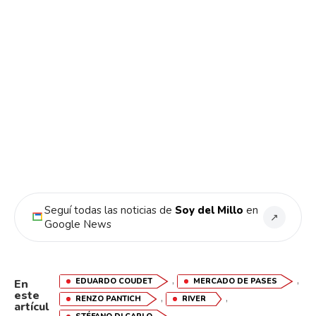
Seguí todas las noticias de
Soy del Millo
en
↗
Google News
,
,
EDUARDO COUDET
MERCADO DE PASES
En
este
,
,
RENZO PANTICH
RIVER
artícul