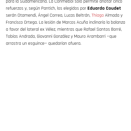
para la Sudamericana. La Conmebol solo permite anotar cinco
refuerzos y, según Pantich, los elegidos por
Eduardo Coudet
serán Otamendi, Ángel Correa, Lucas Beltrán,
Thiago
Almada y
Francisco Ortega. La lesión de Marcos Acuña inclinaría la balanza
a favor del lateral ex Vélez, mientras que Rafael Santos Borré,
Tobías Andrada, Giovanni González y Mauro Arambarri —que
arrastra un esguince— quedarían afuera.