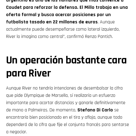
argentino es uno de los nombres que más convence a
Coudet para reforzar la defensa. El Millo trabaja en una
oferta formal y busca acercar posiciones por un
futbolista tasado en 22 millones de euros
. Aunque
actualmente puede desempeñarse como lateral izquierdo,
River lo imagina como central”, confirmó Renzo Pantich.
Un operación bastante cara
para River
Aunque River no tendría intenciones de desembolsar la cifra
que pide Olympique de Marsella, sí realizaría un esfuerzo
importante para acortar distancias y ganarle definitivamente
de mano a Palmeiras. De momento,
Stefano Di Carlo
se
encontraría bien posicionado en el tira y afloja, aunque todo
dependerá de la cifra que fije el conjunto francés para sentarse
a negociar.