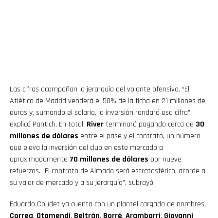
Las cifras acompañan la jerarquía del volante ofensivo. “El
Atlético de Madrid venderá el 50% de la ficha en 21 millones de
euros y, sumando el salario, la inversión rondará esa cifra”,
explicó Pantich. En total,
River
terminará pagando cerca de
30
millones de dólares
entre el pase y el contrato, un número
que eleva la inversión del club en este mercado a
aproximadamente
70 millones de dólares
por nueve
refuerzos. “El contrato de Almada será estratosférico, acorde a
su valor de mercado y a su jerarquía”, subrayó.
Eduardo Coudet ya cuenta con un plantel cargado de nombres:
Correa
,
Otamendi
,
Beltrán
,
Borré
,
Arambarri
,
Giovanni