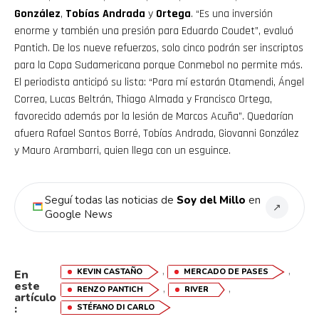
González
,
Tobías Andrada
y
Ortega
. “Es una inversión
enorme y también una presión para Eduardo Coudet”, evaluó
Pantich. De los nueve refuerzos, solo cinco podrán ser inscriptos
para la Copa Sudamericana porque Conmebol no permite más.
El periodista anticipó su lista: “Para mí estarán Otamendi, Ángel
Correa, Lucas Beltrán, Thiago Almada y Francisco Ortega,
favorecido además por la lesión de Marcos Acuña”. Quedarían
afuera Rafael Santos Borré, Tobías Andrada, Giovanni González
y Mauro Arambarri, quien llega con un esguince.
Seguí todas las noticias de
Soy del Millo
en
↗
Google News
,
,
KEVIN CASTAÑO
MERCADO DE PASES
En
este
,
,
RENZO PANTICH
RIVER
artículo
:
STÉFANO DI CARLO