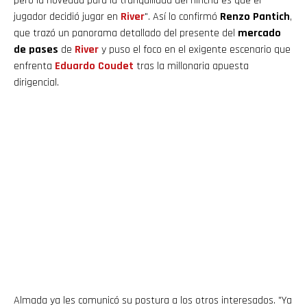
pero la novedad para la tranquilidad del hincha es que el
jugador decidió jugar en
River
". Así lo confirmó
Renzo Pantich
,
que trazó un panorama detallado del presente del
mercado
de pases
de
River
y puso el foco en el exigente escenario que
enfrenta
Eduardo Coudet
tras la millonaria apuesta
dirigencial.
Almada ya les comunicó su postura a los otros interesados. "Ya