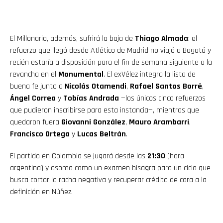
El Millonario, además, sufrirá la baja de
Thiago Almada
: el
refuerzo que llegó desde Atlético de Madrid no viajó a Bogotá y
recién estaría a disposición para el fin de semana siguiente o la
revancha en el
Monumental
. El exVélez integra la lista de
buena fe junto a
Nicolás Otamendi
,
Rafael Santos Borré
,
Ángel Correa
y
Tobías Andrada
—los únicos cinco refuerzos
que pudieron inscribirse para esta instancia—, mientras que
quedaron fuera
Giovanni González
,
Mauro Arambarri
,
Francisco Ortega
y
Lucas Beltrán
.
El partido en Colombia se jugará desde las
21:30
(hora
argentina) y asoma como un examen bisagra para un ciclo que
busca cortar la racha negativa y recuperar crédito de cara a la
definición en Núñez.