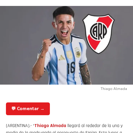
Thiago Almada
💬 Comentar →
(ARGENTINA).- “
Thiago Almada
llegará al rededor de la una y
media de la madrugada al aeropuerto de Ezeiza. Este lunes a