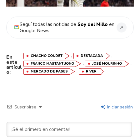
Seguí todas las noticias de
Soy del Millo
en
↗
Google News
,
,
CHACHO COUDET
DESTACADA
En
Flipboard
este
,
,
FRANCO MASTANTUONO
JOSÉ MOURINHO
artícul
,
o:
MERCADO DE PASES
RIVER
Reddit
Pinterest
Suscribirse
Iniciar sesión
Whatsapp
Email