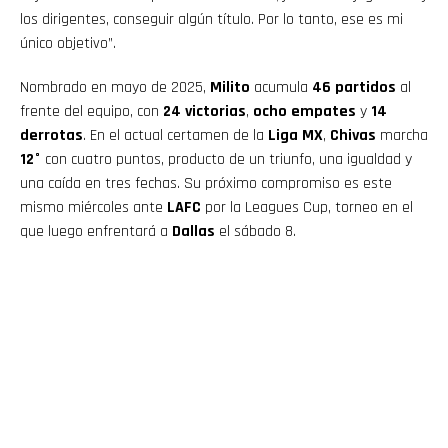
los dirigentes, conseguir algún título. Por lo tanto, ese es mi
único objetivo”.
Nombrado en mayo de 2025,
Milito
acumula
46 partidos
al
frente del equipo, con
24 victorias
,
ocho empates
y
14
derrotas
. En el actual certamen de la
Liga MX
,
Chivas
marcha
12°
con cuatro puntos, producto de un triunfo, una igualdad y
una caída en tres fechas. Su próximo compromiso es este
mismo miércoles ante
LAFC
por la Leagues Cup, torneo en el
que luego enfrentará a
Dallas
el sábado 8.