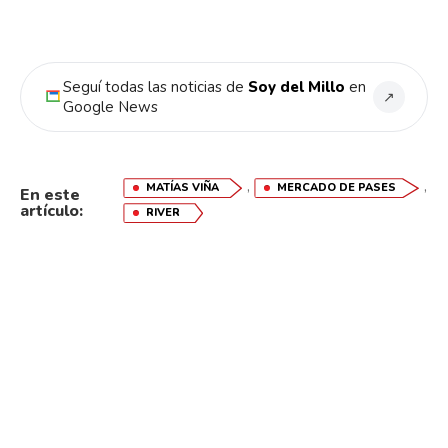
Seguí todas las noticias de
Soy del Millo
en
Flipboard
↗
Google News
Reddit
Pinterest
,
,
MATÍAS VIÑA
MERCADO DE PASES
En este
artículo:
RIVER
Whatsapp
Email