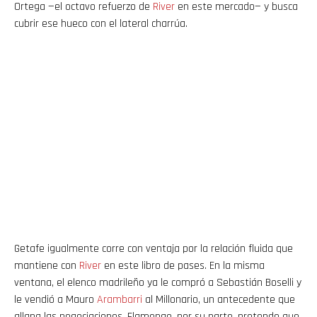
Ortega —el octavo refuerzo de
River
en este mercado— y busca
cubrir ese hueco con el lateral charrúa.
Getafe igualmente corre con ventaja por la relación fluida que
mantiene con
River
en este libro de pases. En la misma
ventana, el elenco madrileño ya le compró a Sebastián Boselli y
le vendió a Mauro
Arambarri
al Millonario, un antecedente que
allana las negociaciones. Flamengo, por su parte, pretende que