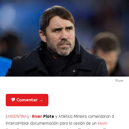
River
💬 Comentar →
(
ARGENTINA
).-
River
Plate
y Atlético Mineiro comenzaron a
intercambiar documentación para la cesión de un
Kevin