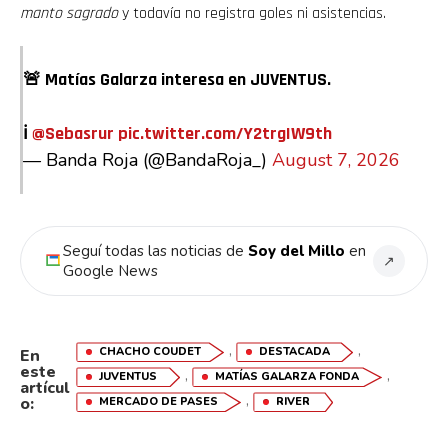
manto sagrado
y todavía no registra goles ni asistencias.
🚨 Matías Galarza interesa en JUVENTUS.
ℹ️
@Sebasrur
pic.twitter.com/Y2trgIW9th
— Banda Roja (@BandaRoja_)
August 7, 2026
Seguí todas las noticias de
Soy del Millo
en
↗
Google News
,
,
CHACHO COUDET
DESTACADA
En
este
,
,
JUVENTUS
MATÍAS GALARZA FONDA
artícul
,
o:
MERCADO DE PASES
RIVER