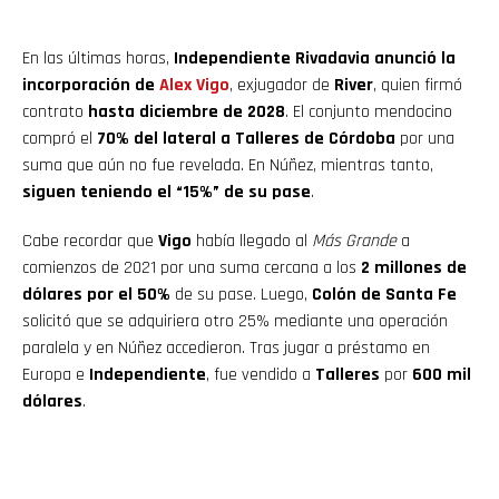
En las últimas horas,
Independiente Rivadavia anunció la
incorporación de
Alex Vigo
, exjugador de
River
, quien firmó
contrato
hasta diciembre de 2028
. El conjunto mendocino
compró el
70% del lateral a Talleres de Córdoba
por una
suma que aún no fue revelada. En Núñez, mientras tanto,
siguen teniendo el “15%” de su pase
.
Cabe recordar que
Vigo
había llegado al
Más Grande
a
comienzos de 2021 por una suma cercana a los
2 millones de
dólares por el 50%
de su pase. Luego,
Colón de Santa Fe
solicitó que se adquiriera otro 25% mediante una operación
paralela y en Núñez accedieron. Tras jugar a préstamo en
Europa e
Independiente
, fue vendido a
Talleres
por
600 mil
dólares
.