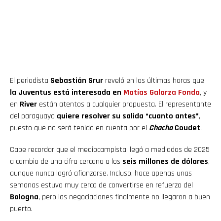
El periodista
Sebastián Srur
reveló en las últimas horas que
la Juventus está interesada en
Matías Galarza Fonda
, y
en
River
están atentos a cualquier propuesta. El representante
del paraguayo
quiere resolver su salida “cuanto antes”
,
puesto que no será tenido en cuenta por el
Chacho
Coudet
.
Cabe recordar que el mediocampista llegó a mediados de 2025
a cambio de una cifra cercana a los
seis millones de dólares
,
aunque nunca logró afianzarse. Incluso, hace apenas unas
semanas estuvo muy cerca de convertirse en refuerzo del
Bologna
, pero las negociaciones finalmente no llegaron a buen
puerto.