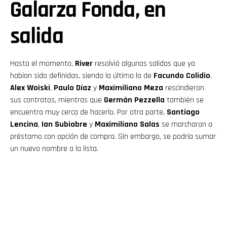
Galarza Fonda, en
salida
Hasta el momento,
River
resolvió algunas salidas que ya
habían sido definidas, siendo la última la de
Facundo Colidio
.
Alex Woiski
,
Paulo Díaz
y
Maximiliano Meza
rescindieron
sus contratos, mientras que
Germán Pezzella
también se
encuentra muy cerca de hacerlo. Por otra parte,
Santiago
Lencina
,
Ian Subiabre
y
Maximiliano Salas
se marcharon a
préstamo con opción de compra. Sin embargo, se podría sumar
un nuevo nombre a la lista.