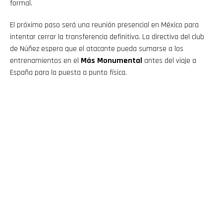
formal.
El próximo paso será una reunión presencial en México para
intentar cerrar la transferencia definitiva. La directiva del club
de Núñez espera que el atacante pueda sumarse a los
entrenamientos en el
Más Monumental
antes del viaje a
España para la puesta a punto física.
Flipboard
Reddit
Pinterest
Whatsapp