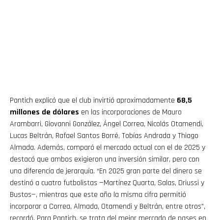
Pantich explicó que el club invirtió aproximadamente
68,5
millones de dólares
en las incorporaciones de Mauro
Arambarri, Giovanni González, Ángel Correa, Nicolás Otamendi,
Lucas Beltrán, Rafael Santos Borré, Tobías Andrada y Thiago
Almada. Además, comparó el mercado actual con el de 2025 y
destacó que ambos exigieron una inversión similar, pero con
una diferencia de jerarquía. “En 2025 gran parte del dinero se
destinó a cuatro futbolistas —Martínez Quarta, Salas, Driussi y
Bustos—, mientras que este año la misma cifra permitió
incorporar a Correa, Almada, Otamendi y Beltrán, entre otros”,
recordó. Para Pantich, se trata del mejor mercado de pases en