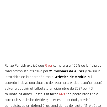
Renzo Pantich explicó que
River
comprará el 100% de la ficha del
mediocampista ofensivo por
21 millones de euros
y reveló la
letra chica de la operación con el
Atlético de Madrid
. “El
acuerdo incluye una cláusula de recompra: el club español podrá
volver a adquirir al futbolista en diciembre de 2027 por 40
millones de euros. Hasta esa fecha
River
no podrá venderlo a
otro club si Atlético decide ejercer esa prioridad”, precisó el
periodista, quien defendió las condiciones del trato. “Si Atlético