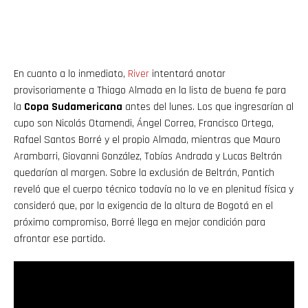
En cuanto a lo inmediato,
River
intentará anotar
provisoriamente a Thiago Almada en la lista de buena fe para
la
Copa Sudamericana
antes del lunes. Los que ingresarían al
cupo son Nicolás Otamendi, Ángel Correa, Francisco Ortega,
Rafael Santos Borré y el propio Almada, mientras que Mauro
Arambarri, Giovanni González, Tobías Andrada y Lucas Beltrán
quedarían al margen. Sobre la exclusión de Beltrán, Pantich
reveló que el cuerpo técnico todavía no lo ve en plenitud física y
consideró que, por la exigencia de la altura de Bogotá en el
próximo compromiso, Borré llega en mejor condición para
afrontar ese partido.