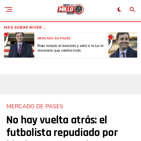
MERCADO DE PASES
Flipboard
River rompió el mercado y salió a la luz la
maniobra que cambió todo
Reddit
Pinterest
Whatsapp
Email
MERCADO DE PASES
No hay vuelta atrás: el
futbolista repudiado por