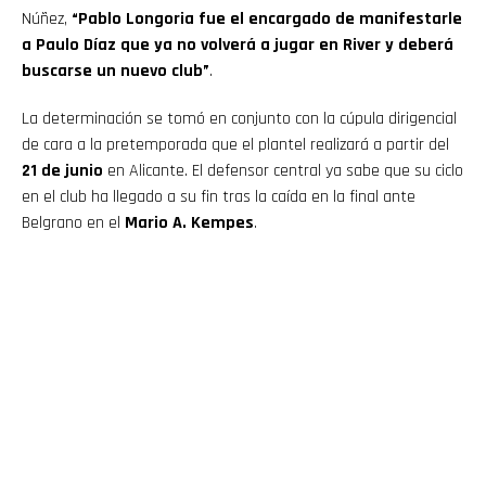
Núñez,
“Pablo Longoria fue el encargado de manifestarle
a Paulo Díaz que ya no volverá a jugar en River y deberá
buscarse un nuevo club”
.
La determinación se tomó en conjunto con la cúpula dirigencial
de cara a la pretemporada que el plantel realizará a partir del
21 de junio
en Alicante. El defensor central ya sabe que su ciclo
en el club ha llegado a su fin tras la caída en la final ante
Belgrano en el
Mario A. Kempes
.