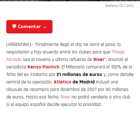
Reddit
Stefano Di Carlo
Pinterest
💬 Comentar →
Whatsapp
(ARGENTINA).- “Finalmente llegó el día: se cerró el pase, la
Email
negociación y hay acuerdo entre los clubes para que
Thiago
Almada
sea el noveno y último refuerzo de
River
“, anunció el
periodista
Renzo Pantich
. El Millonario comprará el 100% de la
ficha del ex Atalanta por
21 millones de euros
y, como detalle
central de la operación,
Atlético
de Madrid
incluyó una
cláusula de recompra para diciembre de 2027 por 40 millones
de euros. Hasta esa fecha,
River
no podrá venderlo a otro club
si el equipo español decide ejecutar la prioridad.