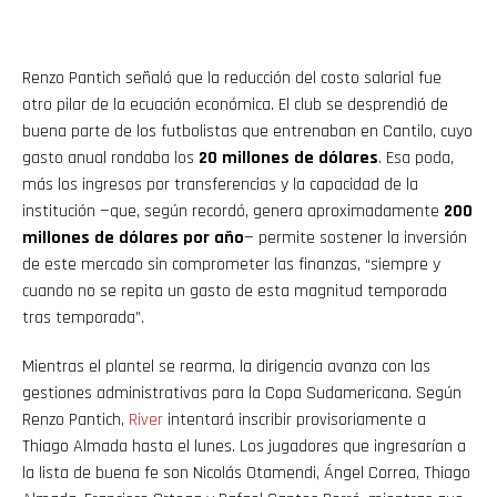
Renzo Pantich señaló que la reducción del costo salarial fue
otro pilar de la ecuación económica. El club se desprendió de
buena parte de los futbolistas que entrenaban en Cantilo, cuyo
gasto anual rondaba los
20 millones de dólares
. Esa poda,
más los ingresos por transferencias y la capacidad de la
institución —que, según recordó, genera aproximadamente
200
millones de dólares por año
— permite sostener la inversión
de este mercado sin comprometer las finanzas, “siempre y
cuando no se repita un gasto de esta magnitud temporada
tras temporada”.
Mientras el plantel se rearma, la dirigencia avanza con las
gestiones administrativas para la Copa Sudamericana. Según
Renzo Pantich,
River
intentará inscribir provisoriamente a
Thiago Almada hasta el lunes. Los jugadores que ingresarían a
la lista de buena fe son Nicolás Otamendi, Ángel Correa, Thiago