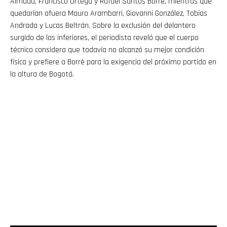
Almada, Francisco Ortega y Rafael Santos Borré, mientras que
quedarían afuera Mauro Arambarri, Giovanni González, Tobías
Andrada y Lucas Beltrán. Sobre la exclusión del delantero
surgido de las inferiores, el periodista reveló que el cuerpo
técnico considera que todavía no alcanzó su mejor condición
física y prefiere a Borré para la exigencia del próximo partido en
la altura de Bogotá.