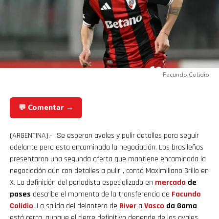
Facundo Colidio
💬 Comentar →
(ARGENTINA).- “Se esperan avales y pulir detalles para seguir
adelante pero esta encaminada la negociación. Los brasileños
presentaron una segunda oferta que mantiene encaminada la
negociación aún con detalles a pulir”, contó Maximiliano Grillo en
X. La definición del periodista especializado en
mercado
de
pases
describe el momento de la transferencia de
Facundo
Colidio
. La salida del delantero de
River
a
Vasco
da Gama
está cerca, aunque el cierre definitivo depende de los avales