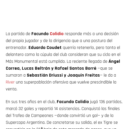
La partida de
Facundo
Colidio
responde más a una decisión
del propio jugador y de la dirigencia que a una postura del
entrenador.
Eduardo Coudet
querría retenerlo, pero tanto el
delantero como la cúpula del club consideran que su ciclo en el
Más Monumental está cumplido. La reciente llegada de
Ángel
Correa, Lucas Beltrán y Rafael Santos Borré
—que se
sumaron a
Sebastián Driussi y Joaquín Freitas
— le da a
River
una superpoblación ofensiva que vuelve prescindible la
venta.
En sus tres años en el club,
Facundo Colidio
jugó 136 partidos,
marcó 32 goles y repartió 14 asistencias. Conquistó las finales
del Trofeo de Campeones —donde convirtió un gol— y de la
Supercopa Argentina. De concretarse su salida, el ex Tigre se