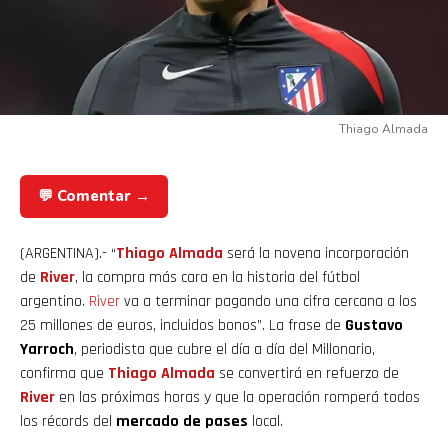
Thiago Almada
💬 Comentar →
(ARGENTINA).- “
Thiago Almada
será la novena incorporación
de
River
, la compra más cara en la historia del fútbol
argentino.
River
va a terminar pagando una cifra cercana a los
25 millones de euros, incluidos bonos”. La frase de
Gustavo
Yarroch
, periodista que cubre el día a día del Millonario,
confirma que
Thiago
Almada
se convertirá en refuerzo de
River
en las próximas horas y que la operación romperá todos
los récords del
mercado de pases
local.