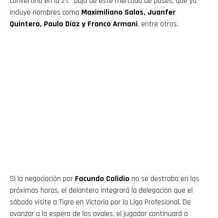
convertiría en la 21.ª baja de este mercado de pases, que ya
incluye nombres como
Maximiliano Salas, Juanfer
Quintero, Paulo Díaz y Franco Armani
, entre otros.
Si la negociación por
Facundo Colidio
no se destraba en las
próximas horas, el delantero integrará la delegación que el
sábado visite a Tigre en Victoria por la Liga Profesional. De
avanzar a la espera de los avales, el jugador continuará a