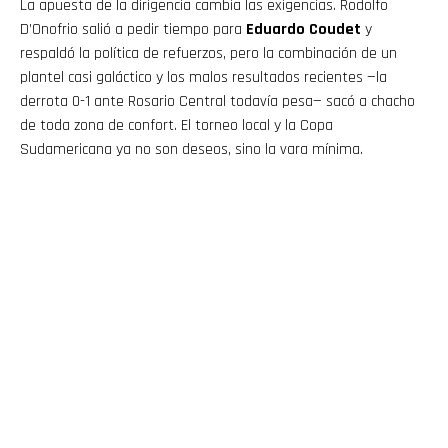
La apuesta de la dirigencia cambia las exigencias. Rodolfo
D’Onofrio salió a pedir tiempo para
Eduardo Coudet
y
respaldó la política de refuerzos, pero la combinación de un
plantel casi galáctico y los malos resultados recientes —la
derrota 0-1 ante Rosario Central todavía pesa— sacó a chacho
de toda zona de confort. El torneo local y la Copa
Sudamericana ya no son deseos, sino la vara mínima.