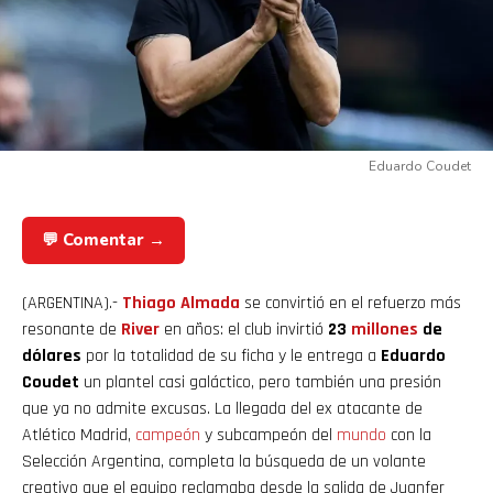
Eduardo Coudet
💬 Comentar →
(ARGENTINA).-
Thiago Almada
se convirtió en el refuerzo más
resonante de
River
en años: el club invirtió
23
millones
de
dólares
por la totalidad de su ficha y le entrega a
Eduardo
Coudet
un plantel casi galáctico, pero también una presión
que ya no admite excusas. La llegada del ex atacante de
Atlético Madrid,
campeón
y subcampeón del
mundo
con la
Selección Argentina, completa la búsqueda de un volante
creativo que el equipo reclamaba desde la salida de Juanfer