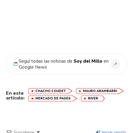
Flipboard
Reddit
Pinterest
Seguí todas las noticias de
Soy del Millo
en
↗
Google News
Whatsapp
Email
,
,
CHACHO COUDET
MAURO ARAMBARRI
En este
artículo:
,
MERCADO DE PASES
RIVER
Suscribirse
Iniciar sesión