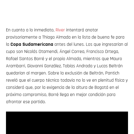
En cuanto a lo inmediato,
River
intentará anotar
provisoriamente a Thiago Almada en la lista de buena fe para
la
Copa Sudamericana
antes del lunes. Los que ingresarían al
cupo son Nicolás Otamendi, Ángel Correa, Francisco Ortega,
Rafael Santos Borré y el propio Almada, mientras que Mauro
Arambarri, Giovanni González, Tobías Andrada y Lucas Beltrán
quedarían al margen. Sobre la exclusión de Beltrán, Pantich
reveló que el cuerpo técnico todavía no lo ve en plenitud física y
consideró que, por la exigencia de la altura de Bogotá en el
próximo compromiso, Borré llega en mejor condición para
afrontar ese partido.