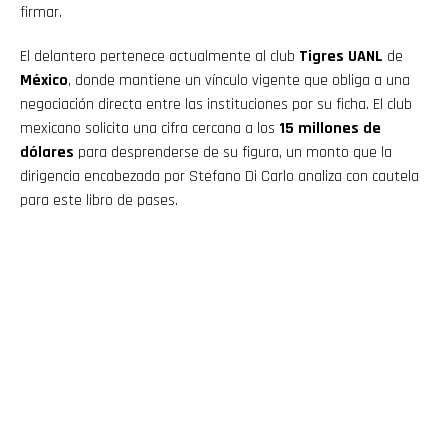
firmar.
El delantero pertenece actualmente al club
Tigres UANL
de
México
, donde mantiene un vínculo vigente que obliga a una
negociación directa entre las instituciones por su ficha. El club
mexicano solicita una cifra cercana a los
15 millones de
dólares
para desprenderse de su figura, un monto que la
dirigencia encabezada por Stefano Di Carlo analiza con cautela
para este libro de pases.