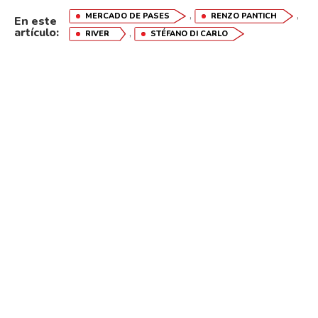
,
,
MERCADO DE PASES
RENZO PANTICH
En este
artículo:
,
RIVER
STÉFANO DI CARLO