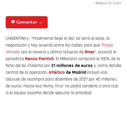
Stefano Di Carlo
Pinterest
💬 Comentar →
Whatsapp
(ARGENTINA).- “Finalmente llegó el día: se cerró el pase, la
Email
negociación y hay acuerdo entre los clubes para que
Thiago
Almada
sea el noveno y último refuerzo de
River
“, anunció el
periodista
Renzo Pantich
. El Millonario comprará el 100% de la
ficha del ex Atalanta por
21 millones de euros
y, como detalle
central de la operación,
Atlético
de Madrid
incluyó una
cláusula de recompra para diciembre de 2027 por 40 millones
de euros. Hasta esa fecha,
River
no podrá venderlo a otro club
si el equipo español decide ejecutar la prioridad.