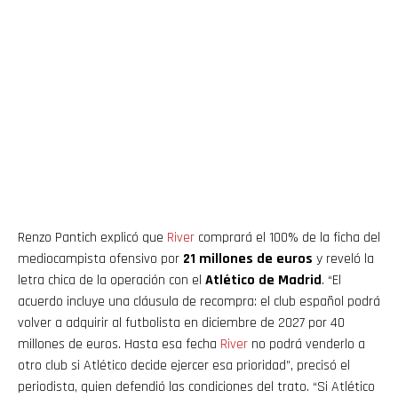
Renzo Pantich explicó que
River
comprará el 100% de la ficha del
mediocampista ofensivo por
21 millones de euros
y reveló la
letra chica de la operación con el
Atlético de Madrid
. “El
acuerdo incluye una cláusula de recompra: el club español podrá
volver a adquirir al futbolista en diciembre de 2027 por 40
millones de euros. Hasta esa fecha
River
no podrá venderlo a
otro club si Atlético decide ejercer esa prioridad”, precisó el
periodista, quien defendió las condiciones del trato. “Si Atlético