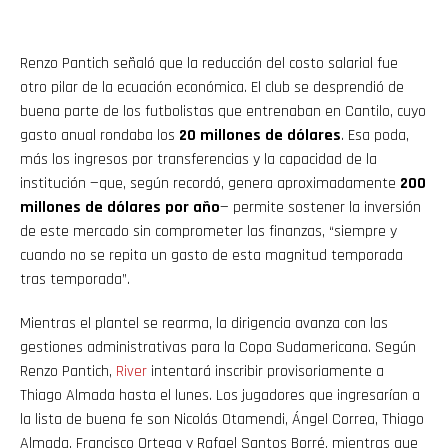
Renzo Pantich señaló que la reducción del costo salarial fue
otro pilar de la ecuación económica. El club se desprendió de
buena parte de los futbolistas que entrenaban en Cantilo, cuyo
gasto anual rondaba los
20 millones de dólares
. Esa poda,
más los ingresos por transferencias y la capacidad de la
institución —que, según recordó, genera aproximadamente
200
millones de dólares por año
— permite sostener la inversión
de este mercado sin comprometer las finanzas, “siempre y
cuando no se repita un gasto de esta magnitud temporada
tras temporada”.
Mientras el plantel se rearma, la dirigencia avanza con las
gestiones administrativas para la Copa Sudamericana. Según
Renzo Pantich,
River
intentará inscribir provisoriamente a
Thiago Almada hasta el lunes. Los jugadores que ingresarían a
la lista de buena fe son Nicolás Otamendi, Ángel Correa, Thiago
Almada, Francisco Ortega y Rafael Santos Borré, mientras que