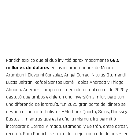
Pantich explicó que el club invirtió aproximadamente
68,5
millones de dólares
en las incorporaciones de Mauro
Arambarri, Giovanni González, Ángel Correa, Nicolás Otamendi,
Lucas Beltrán, Rafael Santos Borré, Tobías Andrada y Thiago
Almada. Además, comparó el mercado actual con el de 2025 y
destacó que ambos exigieron una inversión similar, pero con
una diferencia de jerarquía. “En 2025 gran parte del dinero se
destinó a cuatro futbolistas —Martínez Quarta, Salas, Driussi y
Bustos—, mientras que este año la misma cifra permitió
incorporar a Correa, Almada, Otamendi y Beltrán, entre otros”,
recordó. Para Pantich, se trata del mejor mercado de pases en