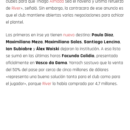
clubes para que Thiago
Almada
sea el noveno y último refuerzo
de
River
», señaló. Sin embargo, la contracara de ese anuncio es
que el club mantiene abiertas varias negociaciones para achicar
el plantel.
Los primeros en irse ya tienen
nuevo
destino:
Paulo Díaz
,
Maximiliano Meza
,
Maximiliano Salas
,
Santiago Lencina
,
Ian Subiabre
y
Álex Woiski
dejaron la institución. A esa lista
se sumó en las últimas horas
Facundo Colidio
, presentado
oficialmente en
Vasco da Gama
. Yarroch sostuvo que la venta
del 50% del pase por cerca de cinco millones de dólares
«representa una buena solución tanto para el club como para
el jugador», porque
River
lo había comprado por 4,7 millones.