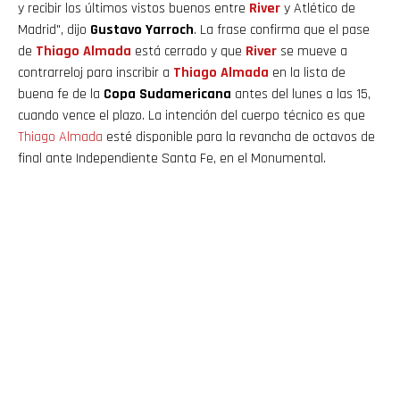
y recibir los últimos vistos buenos entre
River
y Atlético de
Madrid", dijo
Gustavo Yarroch
. La frase confirma que el pase
de
Thiago Almada
está cerrado y que
River
se mueve a
contrarreloj para inscribir a
Thiago
Almada
en la lista de
buena fe de la
Copa Sudamericana
antes del lunes a las 15,
cuando vence el plazo. La intención del cuerpo técnico es que
Thiago
Almada
esté disponible para la revancha de octavos de
final ante Independiente Santa Fe, en el Monumental.