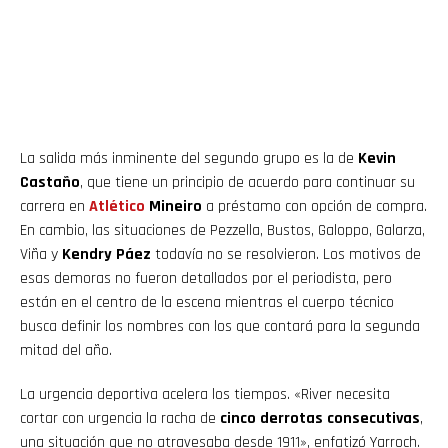
La salida más inminente del segundo grupo es la de
Kevin
Castaño
, que tiene un principio de acuerdo para continuar su
carrera en
Atlético
Mineiro
a préstamo con opción de compra.
En cambio, las situaciones de Pezzella, Bustos, Galoppo, Galarza,
Viña y
Kendry Páez
todavía no se resolvieron. Los motivos de
esas demoras no fueron detallados por el periodista, pero
están en el centro de la escena mientras el cuerpo técnico
busca definir los nombres con los que contará para la segunda
mitad del año.
La urgencia deportiva acelera los tiempos. «River necesita
cortar con urgencia la racha de
cinco derrotas consecutivas
,
una situación que no atravesaba desde 1911», enfatizó Yarroch.