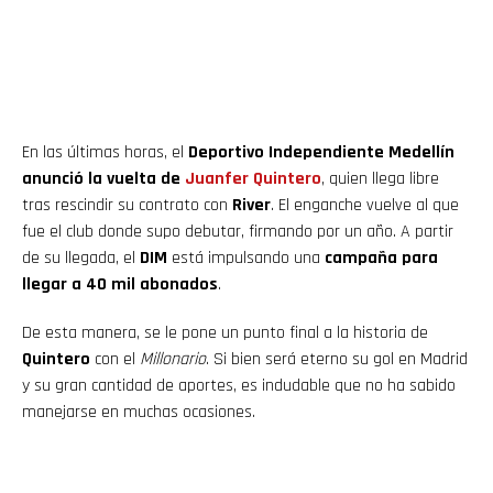
En las últimas horas, el
Deportivo Independiente Medellín
anunció la vuelta de
Juanfer Quintero
, quien llega libre
tras rescindir su contrato con
River
. El enganche vuelve al que
fue el club donde supo debutar, firmando por un año. A partir
de su llegada, el
DIM
está impulsando una
campaña para
llegar a 40 mil abonados
.
De esta manera, se le pone un punto final a la historia de
Quintero
con el
Millonario
. Si bien será eterno su gol en Madrid
y su gran cantidad de aportes, es indudable que no ha sabido
manejarse en muchas ocasiones.