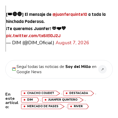
[👑🔴🔵] El mensaje de
@juanferquinte10
a toda la
hinchada Poderosa.
¡Te queremos JuanFer! 🫶❤️💙
pic.twitter.com/tx6IElOJ2J
— DIM (@DIM_Oficial)
August 7, 2026
Seguí todas las noticias de
Soy del Millo
en
↗
Google News
,
,
CHACHO COUDET
DESTACADA
En
este
,
,
DIM
JUANFER QUINTERO
artícul
,
o:
MERCADO DE PASES
RIVER