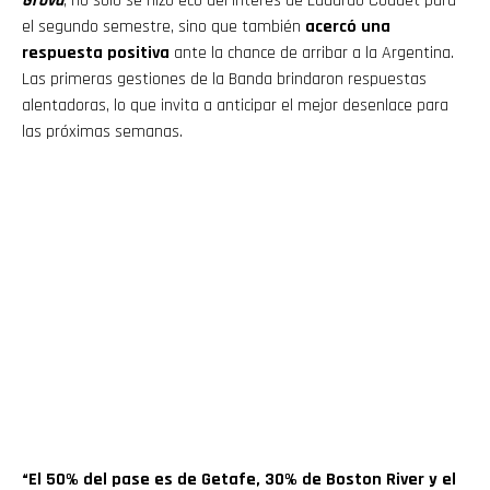
Grova
, no solo se hizo eco del interés de Eduardo Coudet para
el segundo semestre, sino que también
acercó una
respuesta positiva
ante la chance de arribar a la Argentina.
Las primeras gestiones de la Banda brindaron respuestas
alentadoras, lo que invita a anticipar el mejor desenlace para
las próximas semanas.
“El 50% del pase es de Getafe, 30% de Boston River y el