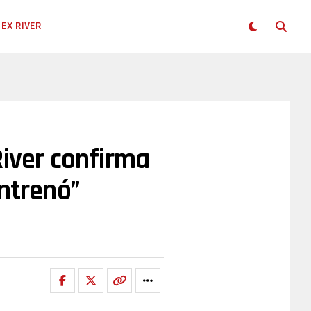
EX RIVER
River confirma
entrenó”