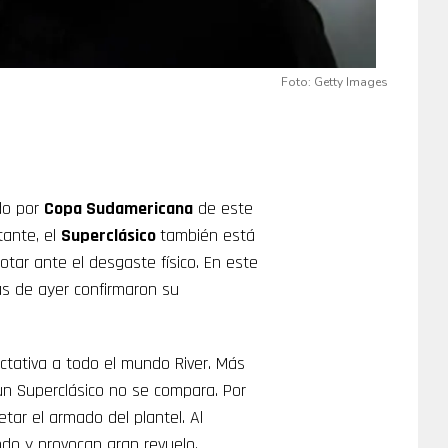
Foto: Getty Images
do por
Copa Sudamericana
de este
tante, el
Superclásico
también está
tar ante el desgaste físico. En este
as de ayer confirmaron su
tativa a todo el mundo River. Más
 un Superclásico no se compara. Por
ar el armado del plantel. Al
ndo y provocan gran revuelo.