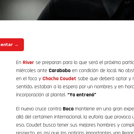
mentar →
En
River
se preparan para lo que será el próximo parti
miércoles ante
Carabobo
en condición de local. No obs
en el foco y
Chacho Coudet
sabe que deberá optar y ro
sentido, estaban a la espera por un nombres y en hor
incorporación al plantel.
“Ya entrenó”
El nuevo cruce contra
Boca
mantiene en una gran expec
allá del certamen internacional, la euforia que provoca
eso, Coudet busca tener sus mejores hombres y complet
respecto, es así que las noticias importantes van llega