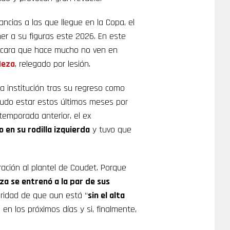
ncias a las que llegue en la Copa, el
ner a su figuras este 2026. En este
a cara que hace mucho no ven en
Meza
, relegado por lesión.
a institución tras su regreso como
udo estar estos últimos meses por
 temporada anterior, el ex
 en su rodilla izquierda
y tuvo que
ración al plantel de Coudet. Porque
za se entrenó a la par de sus
aridad de que aun está “
sin el alta
en los próximos días y si, finalmente,