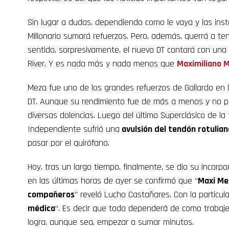
Sin lugar a dudas, dependiendo como le vaya y las insta
Millonario sumará refuerzos. Pero, además, querrá a te
sentido, sorpresivamente, el nuevo DT contará con un
River. Y es nada más y nada menos que
Maximiliano 
Meza fue uno de los grandes refuerzos de Gallardo en l
DT. Aunque su rendimiento fue de más a menos y no p
diversas dolencias. Luego del último Superclásico de la
Independiente sufrió una
avulsión del tendón rotuliano
pasar por el quirófano.
Hoy, tras un largo tiempo, finalmente, se dio su incorpo
en las últimas horas de ayer se confirmó que “
Maxi Me
compañeros
” reveló Lucho Castañares. Con la particul
médica
“. Es decir que todo dependerá de como trabaje 
logra, aunque sea, empezar a sumar minutos.