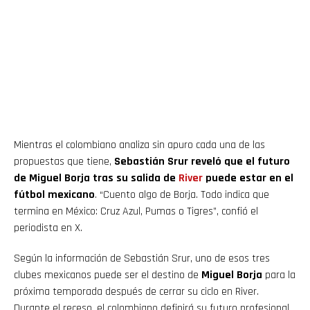
Mientras el colombiano analiza sin apuro cada una de las
propuestas que tiene,
Sebastián Srur reveló que el futuro
de Miguel Borja tras su salida de
River
puede estar en el
fútbol mexicano
. “Cuento algo de Borja. Todo indica que
termina en México: Cruz Azul, Pumas o Tigres”, confió el
periodista en X.
Según la información de Sebastián Srur, uno de esos tres
clubes mexicanos puede ser el destino de
Miguel Borja
para la
próxima temporada después de cerrar su ciclo en River.
Durante el receso, el colombiano definirá su futuro profesional