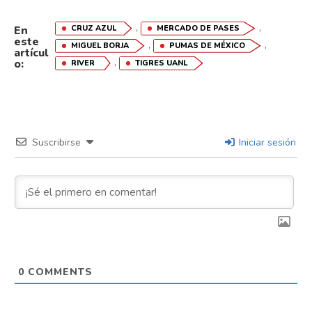
,
,
CRUZ AZUL
MERCADO DE PASES
En
este
,
,
MIGUEL BORJA
PUMAS DE MÉXICO
artícul
,
o:
RIVER
TIGRES UANL
Suscribirse
Iniciar sesión
0
COMMENTS