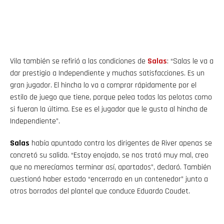
Vila también se refirió a las condiciones de
Salas
: “Salas le va a
dar prestigio a Independiente y muchas satisfacciones. Es un
gran jugador. El hincha lo va a comprar rápidamente por el
estilo de juego que tiene, porque pelea todas las pelotas como
si fueran la última. Ese es el jugador que le gusta al hincha de
Independiente”.
Salas
había apuntado contra los dirigentes de River apenas se
concretó su salida. “Estoy enojado, se nos trató muy mal, creo
que no merecíamos terminar así, apartados”, declaró. También
cuestionó haber estado “encerrado en un contenedor” junto a
otros borrados del plantel que conduce Eduardo Coudet.