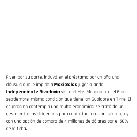
River, por su parte, incluyó en el préstamo por un año una
cláusula que le impide a
Maxi Salas
jugar cuando
Independiente Rivadavia
visite el Más Monumental el 6 de
septiembre, misma condición que tiene Ian Subiabre en Tigre. El
acuerdo no contempla una multa económica: se trató de un
gesto entre las dirigencias para concretar la cesión, sin cargo y
con una opción de compra de 4 millones de dólares por el 50%
de la ficha.