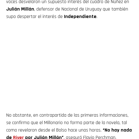
voces desvelaron un supuesto interés del cuadro de Núñez en
Julián Millán
, defensor de Nacional de Uruguay que también
supo despertar el interés de
Independiente
.
No obstante, en contrapartida de las primeras informaciones,
se confirma que el Millonario no forma parte de la novela, tal
como revelaron desde el Bolso hace unas horas.
“No hay nada
de
River
por Julián Millán”
, aseguró Flavio Perchman,