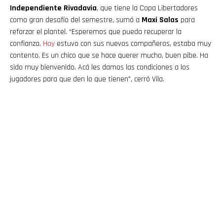
Independiente Rivadavia
, que tiene la Copa Libertadores
como gran desafío del semestre, sumó a
Maxi Salas
para
reforzar el plantel. “Esperemos que pueda recuperar la
confianza.
Hoy
estuvo con sus nuevos compañeros, estaba muy
contento. Es un chico que se hace querer mucho, buen pibe. Ha
sido muy bienvenido. Acá les damos las condiciones a los
jugadores para que den lo que tienen”, cerró Vila.
Flipboard
Reddit