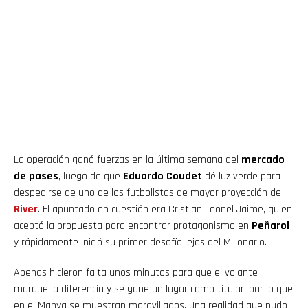
La operación ganó fuerzas en la última semana del
mercado
de pases
, luego de que
Eduardo Coudet
dé luz verde para
despedirse de uno de los futbolistas de mayor proyección de
River
. El apuntado en cuestión era Cristian Leonel Jaime, quien
aceptó la propuesta para encontrar protagonismo en
Peñarol
y rápidamente inició su primer desafío lejos del Millonario.
Apenas hicieron falta unos minutos para que el volante
marque la diferencia y se gane un lugar como titular, por lo que
en el Manya se muestran maravillados. Una realidad que pudo