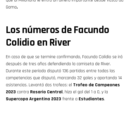
que al Millonario le entra un dinero importante desde Vasco da
Gama
.
Los números de Facundo
Colidio en River
En caso de que se termine confirmando, Facundo Colidio se irá
después de tres años defendiendo la camiseta de River.
Durante este período disputó 136 partidos entre todas las
competencias que disputó, marcando 32 goles y aportando 14
asistencias. Levantó dos trofeos: el
Trofeo de Campeones
2023
contra
Rosario Central
, hizo el gol del 1 a 0, y la
Supercopa Argentina 2023
frente a
Estudiantes
.