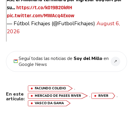
su…
https://t.co/kO19B20kRH
pic.twitter.com/MWAcq4Exow
— Fútbol Fichajes (@FutbolFichajes)
August 6,
2026
Seguí todas las noticias de
Soy del Millo
en
↗
Google News
,
FACUNDO COLIDIO
En este
,
,
MERCADO DE PASES RIVER
RIVER
artículo:
VASCO DA GAMA
Flipboard
Reddit
Pinterest