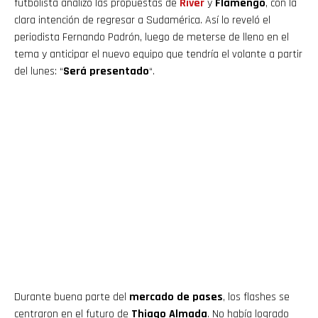
futbolista analizó las propuestas de
River
y
Flamengo
, con la
clara intención de regresar a Sudamérica. Así lo reveló el
periodista Fernando Padrón, luego de meterse de lleno en el
tema y anticipar el nuevo equipo que tendría el volante a partir
del lunes: “
Será presentado
“.
Durante buena parte del
mercado de pases
, los flashes se
centraron en el futuro de
Thiago Almada
. No había logrado