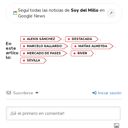
Seguí todas las noticias de
Soy del Millo
en
↗
Google News
,
,
ALEXIS SÁNCHEZ
DESTACADA
En
,
,
MARCELO GALLARDO
MATÍAS ALMEYDA
este
artícu
,
,
MERCADO DE PASES
RIVER
lo:
SEVILLA
Suscribirse
Iniciar sesión