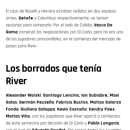
El caso de Boselli y Herrera estaban cedidos en dos equipos
antes,
Getafe
y Columbus respectivamente, ya tenían
opciones para comprarlo. Por el lado de Colidio,
Vasco Da
Gama
comenzó las negociaciones con Di Carlo, pero no era uno
de los jugadores prescindibles, en el comienzo del mercado de
pases para River.
Los borrados que tenía
River
Alexander Woiski
,
Santiago Lencina, Ian Subiabre, Maxi
Salas
,
Germán Pezzella
,
Fabricio Bustos
,
Matías Galarza
Fonda
,
Giuliano Galoppo
,
Kevin Castaño
,
Kendry Páez
,
Matías Viña
, son los jugadores que River apartó a comienzos
de este semestre por decisión de Di Carlo y
Pablo Longoria
,