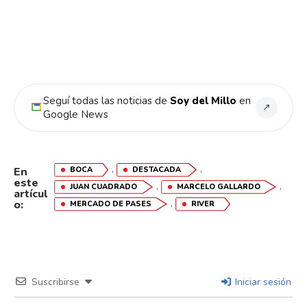
Reddit
Pinterest
Whatsapp
Seguí todas las noticias de
Soy del Millo
en
↗
Google News
Email
,
,
BOCA
DESTACADA
En
este
,
,
JUAN CUADRADO
MARCELO GALLARDO
artícul
,
o:
MERCADO DE PASES
RIVER
Suscribirse
Iniciar sesión