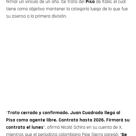
firmar un vínculo de un año. Se trata del
Pisa
de Italia, el cual
tiene como objetivo mantener la categoría luego de lo que fue
su asenso a la primera división.
“
Trato cerrado y confirmado. Juan Cuadrado llega al
Pisa como agente libre. Contrato hasta 2026. Firmará su
contrato el lunes
”, afirmó Nicoló Schira en su cuenta de X,
mientras que el periodista colombiano Pipe Sierra agregó: “
Se