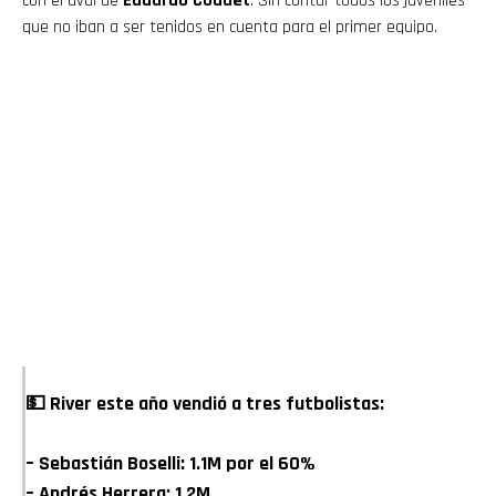
con el aval de
Eduardo Coudet
. Sin contar todos los juveniles
que no iban a ser tenidos en cuenta para el primer equipo.
💵 River este año vendió a tres futbolistas:
– Sebastián Boselli: 1.1M por el 60%
– Andrés Herrera: 1.2M