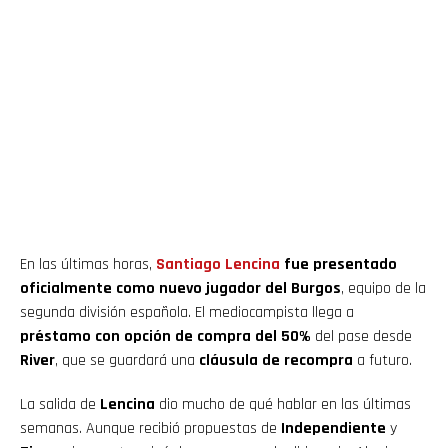
En las últimas horas,
Santiago Lencina
fue presentado
oficialmente como nuevo jugador del Burgos
, equipo de la
segunda división española. El mediocampista llega a
préstamo con opción de compra del 50%
del pase desde
River
, que se guardará una
cláusula de recompra
a futuro.
La salida de
Lencina
dio mucho de qué hablar en las últimas
semanas. Aunque recibió propuestas de
Independiente
y