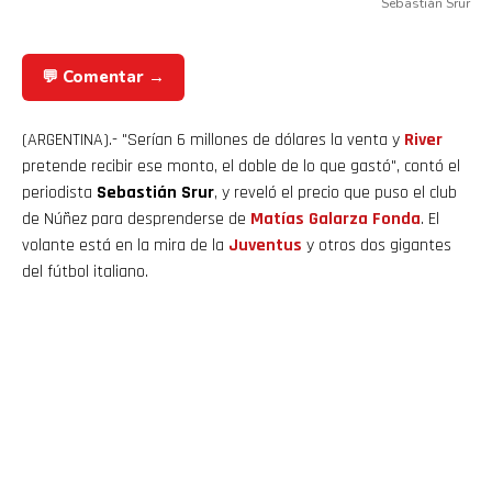
Sebastián Srur
💬 Comentar →
(ARGENTINA).- "Serían 6 millones de dólares la venta y
River
pretende recibir ese monto, el doble de lo que gastó", contó el
periodista
Sebastián Srur
, y reveló el precio que puso el club
de Núñez para desprenderse de
Matías Galarza Fonda
. El
volante está en la mira de la
Juventus
y otros dos gigantes
del fútbol italiano.