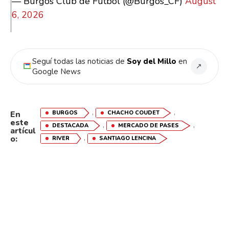
— Burgos Club de Fútbol (@Burgos_CF)
August
6, 2026
Seguí todas las noticias de
Soy del Millo
en
↗
Google News
,
,
BURGOS
CHACHO COUDET
En
este
,
,
DESTACADA
MERCADO DE PASES
artícul
,
o:
RIVER
SANTIAGO LENCINA