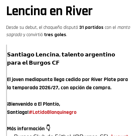
Lencina en River
Desde su debut, el chaqueño disputó
31 partidos
con el
manto
sagrado
y convirtió
tres goles
.
𝗦𝗮𝗻𝘁𝗶𝗮𝗴𝗼 𝗟𝗲𝗻𝗰𝗶𝗻𝗮, 𝘁𝗮𝗹𝗲𝗻𝘁𝗼 𝗮𝗿𝗴𝗲𝗻𝘁𝗶𝗻𝗼
𝗽𝗮𝗿𝗮 𝗲𝗹 𝗕𝘂𝗿𝗴𝗼𝘀 𝗖𝗙
El joven mediapunta llega cedido por River Plate para
la temporada 2026/27, con opción de compra.
¡Bienvenido a El Plantío,
Santiago!
#LatidoBlanquinegro
Más información 👇