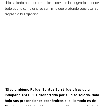
ciclo Gallardo no aparece en los planes de la dirigencia, aunque
todo podría cambiar si se confirma que pretende concretar su
regreso a la Argentina.
Flipboard
Reddit
Pinterest
Whatsapp
Email
“
El colombiano Rafael Santos Borré fue ofrecido a
Independiente. Fue descartado por su alto salario. Solo
baja sus pretensiones económicas si el llamado es de