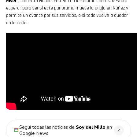
River
“, comentó Nahuel Ferreira en las últimas horas. Restará
esperar para ver si este panorama mueve la aguja en Núñez y
permite un avance por sus servicios, o si todo vuelve a quedar
en la nada.
Seguí todas las noticias de
Soy del Millo
en
↗
Google News