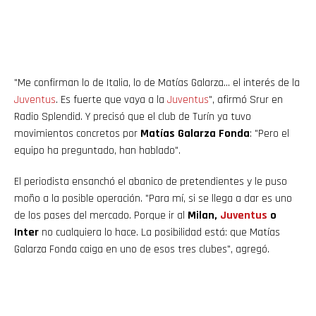
"Me confirman lo de Italia, lo de Matías Galarza… el interés de la
Juventus
. Es fuerte que vaya a la
Juventus
", afirmó Srur en
Radio Splendid. Y precisó que el club de Turín ya tuvo
movimientos concretos por
Matías Galarza Fonda
: "Pero el
equipo ha preguntado, han hablado".
El periodista ensanchó el abanico de pretendientes y le puso
moño a la posible operación. "Para mí, si se llega a dar es uno
de los pases del mercado. Porque ir al
Milan,
Juventus
o
Inter
no cualquiera lo hace. La posibilidad está: que Matías
Galarza Fonda caiga en uno de esos tres clubes", agregó.