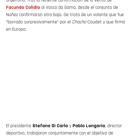
argentino. Tras la reciente confirmación de la venta de
Facundo Colidio
al Vasco da Gama, desde el conjunto de
Núñez confirmaron otra baja. Se trata de un volante que fue
“borrado sorpresivamente” por el
Chacho
Coudet y que firmó
en Europa.
El presidente
Stefano Di Carlo
y
Pablo Longoria
, director
deportivo, trabajaron conjuntamente con el objetivo de