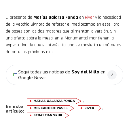
El presente de
Matías Galarza Fonda
en
River
y la necesidad
de la Vecchia Signora de reforzar el mediocampo en este libro
de pases son los dos motores que alimentan la versión. Sin
una oferta sobre la mesa, en el Monumental mantienen la
expectativa de que el interés italiano se convierta en números
Flipboard
durante los próximos días.
Reddit
Seguí todas las noticias de
Soy del Millo
en
↗
Pinterest
Google News
Whatsapp
,
MATÍAS GALARZA FONDA
Email
En este
,
,
MERCADO DE PASES
RIVER
artículo:
SEBASTIÁN SRUR