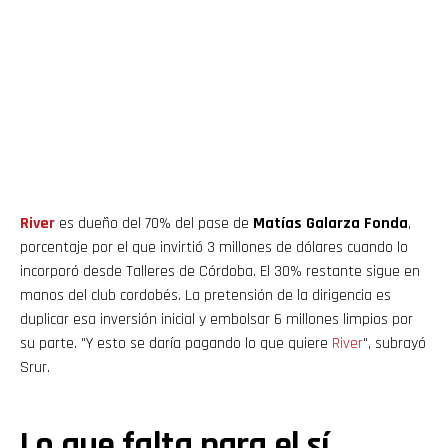
River
es dueño del 70% del pase de
Matías Galarza Fonda
,
porcentaje por el que invirtió 3 millones de dólares cuando lo
incorporó desde Talleres de Córdoba. El 30% restante sigue en
manos del club cordobés. La pretensión de la dirigencia es
duplicar esa inversión inicial y embolsar 6 millones limpios por
su parte. "Y esto se daría pagando lo que quiere
River
", subrayó
Srur.
Lo que falta para el sí