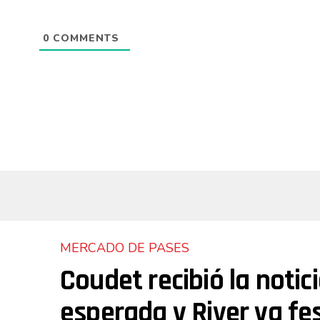
0
COMMENTS
MERCADO DE PASES
Coudet recibió la notic
esperada y River ya fes