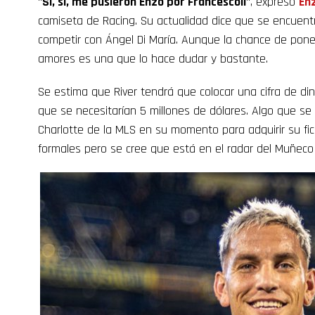
“
Sí, sí, me pusieron Enzo por Francescoli
“, expresó
En
camiseta de Racing. Su actualidad dice que se encuent
competir con Ángel Di María. Aunque la chance de pone
amores es una que lo hace dudar y bastante.
Se estima que River tendrá que colocar una cifra de di
que se necesitarían 5 millones de dólares. Algo que se 
Charlotte de la MLS en su momento para adquirir su f
formales pero se cree que está en el radar del Muñeco 