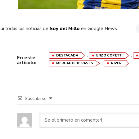
uí todas las noticias de
Soy del Millo
en Google News
,
,
DESTACADA
ENZO COPETTI
En este
artículo:
,
MERCADO DE PASES
RIVER
Suscribirse