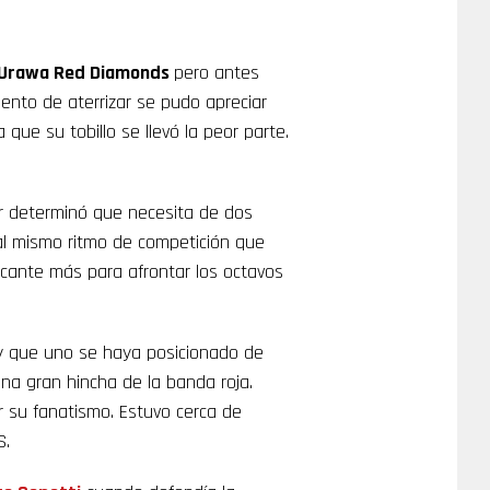
Urawa Red Diamonds
pero antes
ento de aterrizar se pudo apreciar
que su tobillo se llevó la peor parte.
ver determinó que necesita de dos
al mismo ritmo de competición que
cante más para afrontar los octavos
 y que uno se haya posicionado de
a gran hincha de la banda roja.
 su fanatismo. Estuvo cerca de
S.