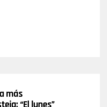
ia más
teja: “El lunes”