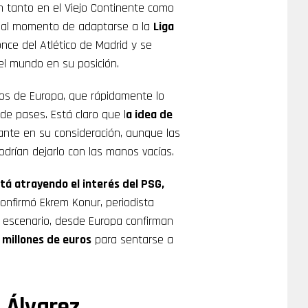
n tanto en el Viejo Continente como
es al momento de adaptarse a la
Liga
once del Atlético de Madrid y se
el mundo en su posición.
pos de Europa, que rápidamente lo
 de pases. Está claro que l
a idea de
ante en su consideración, aunque las
drían dejarlo con las manos vacías.
stá atrayendo el interés del PSG,
confirmó Ekrem Konur, periodista
e escenario, desde Europa confirman
millones de euros
para sentarse a
 Álvarez