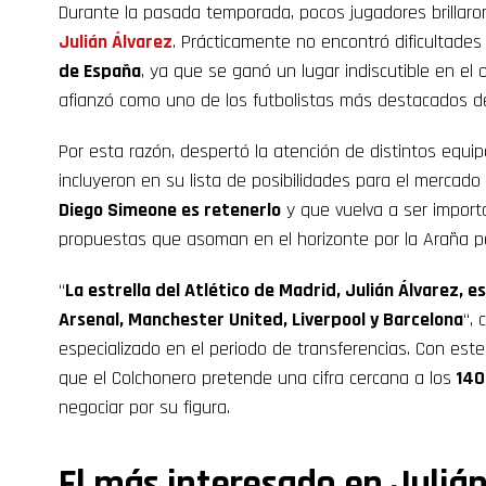
Durante la pasada temporada, pocos jugadores brillaro
Julián Álvarez
. Prácticamente no encontró dificultad
de España
, ya que se ganó un lugar indiscutible en el 
afianzó como uno de los futbolistas más destacados d
Por esta razón, despertó la atención de distintos equi
incluyeron en su lista de posibilidades para el mercado
Diego Simeone es retenerlo
y que vuelva a ser import
propuestas que asoman en el horizonte por la Araña po
“
La estrella del Atlético de Madrid, Julián Álvarez, e
Arsenal, Manchester United, Liverpool y Barcelona
“, 
especializado en el periodo de transferencias. Con est
que el Colchonero pretende una cifra cercana a los
140 
negociar por su figura.
El más interesado en Julián