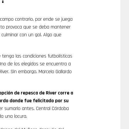
al campo contrario, por ende se juega
 Esto provoca que se deba mantener
culminar con un gol. Algo que
enga las condiciones futbolísticas
 Uno de los elegidos se encuentra a
iver. Sin embargo, Marcelo Gallardo
 opción de repesca de River corre a
lardo donde fue felicitado por su
er sumarlo antes, Central Córdoba
a una locura.