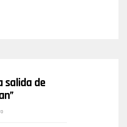
a salida de
ran”
ro