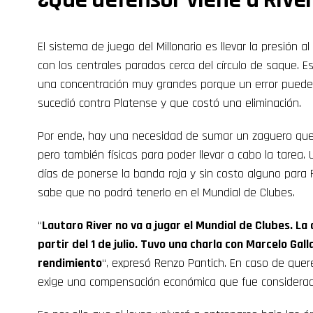
El sistema de juego del Millonario es llevar la presión 
con los centrales parados cerca del círculo de saque.
una concentración muy grandes porque un error puede 
sucedió contra Platense y que costó una eliminación.
Por ende, hay una necesidad de sumar un zaguero que t
pero también físicas para poder llevar a cabo la tarea.
días de ponerse la banda roja y sin costo alguno para R
sabe que no podrá tenerlo en el Mundial de Clubes.
“
Lautaro River no va a jugar el Mundial de Clubes. La
partir del 1 de julio. Tuvo una charla con Marcelo Gal
rendimiento
“, expresó Renzo Pantich. En caso de quer
exige una compensación económica que fue considerad