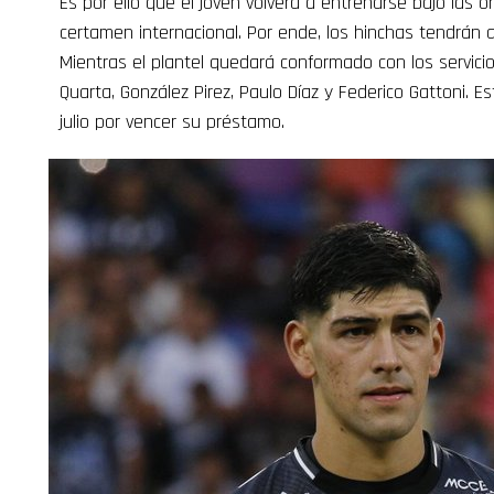
Es por ello que el joven volverá a entrenarse bajo las
certamen internacional. Por ende, los hinchas tendrán q
Mientras el plantel quedará conformado con los servici
Quarta, González Pirez, Paulo Díaz y Federico Gattoni. E
julio por vencer su préstamo.