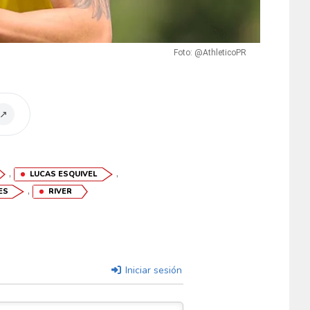
Foto: @AthleticoPR
↗
,
,
LUCAS ESQUIVEL
,
ES
RIVER
Iniciar sesión