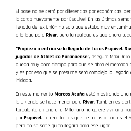
El pase no se cerró por diferencias por económicas, pe
la carga nuevamente por Esquivel. En las últimas seman
llegada del ex Unión no solo que estaba muy encamin
prioridad para
River
, pero la realidad es que ahora tod
“Empieza a enfriarse la llegada de Lucas Esquivel. Ri
jugador de Athletico Paranaense
”, aseguró Maxi Grill
queda muy poco tiempo para que se abra el mercado d
y es por eso que se presume será compleja la llegada d
iniciada.
En este momento
Marcos Acuña
está mostrando una me
la urgencia se hace menor para
River
. También es cier
turbulenta en enero, el Millonario no quiere vivir una n
por
Esquivel
. La realidad es que de todas maneras el Mi
pero no se sabe quién llegará para ese lugar.