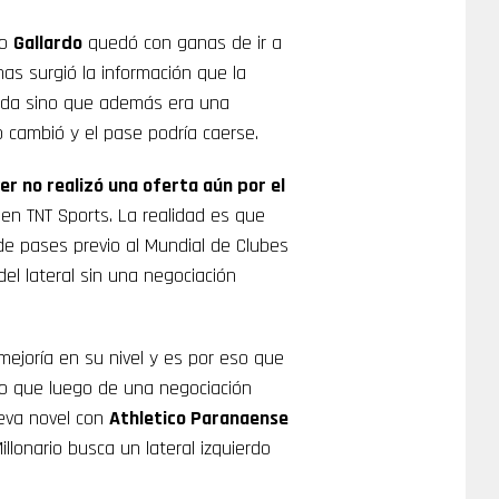
ro
Gallardo
quedó con ganas de ir a
as surgió la información que la
ada sino que además era una
o cambió y el pase podría caerse.
ver no realizó una oferta aún por el
o en TNT Sports. La realidad es que
e pases previo al Mundial de Clubes
el lateral sin una negociación
joría en su nivel y es por eso que
to que luego de una negociación
ueva novel con
Athletico Paranaense
llonario busca un lateral izquierdo