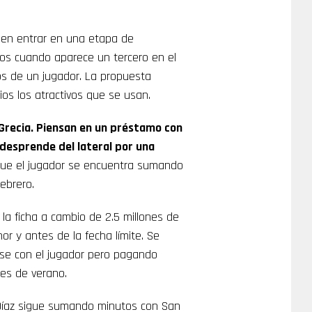
den entrar en una etapa de
os cuando aparece un tercero en el
os de un jugador. La propuesta
rios los atractivos que se usan.
Grecia. Piensan en un préstamo con
 desprende del lateral por una
 que el jugador se encuentra sumando
ebrero.
la ficha a cambio de 2.5 millones de
or y antes de la fecha límite. Se
rse con el jugador pero pagando
es de verano.
 Díaz sigue sumando minutos con San