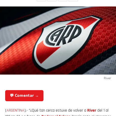
River
💬 Comentar →
(
ARGENTINA
).- "¿Qué tan cerca estuve de volver a
River
del 1 al