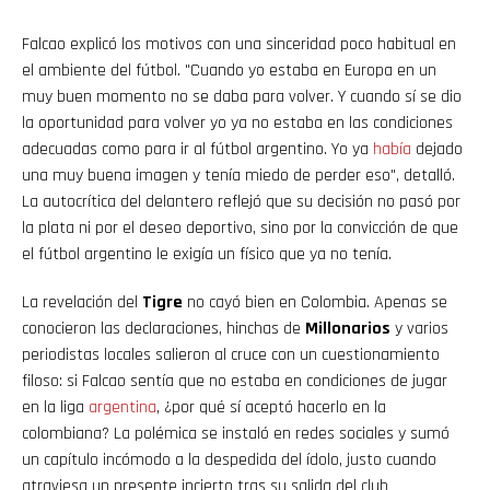
Falcao explicó los motivos con una sinceridad poco habitual en
el ambiente del fútbol. "Cuando yo estaba en Europa en un
muy buen momento no se daba para volver. Y cuando sí se dio
la oportunidad para volver yo ya no estaba en las condiciones
adecuadas como para ir al fútbol argentino. Yo ya
había
dejado
una muy buena imagen y tenía miedo de perder eso", detalló.
La autocrítica del delantero reflejó que su decisión no pasó por
la plata ni por el deseo deportivo, sino por la convicción de que
el fútbol argentino le exigía un físico que ya no tenía.
La revelación del
Tigre
no cayó bien en Colombia. Apenas se
conocieron las declaraciones, hinchas de
Millonarios
y varios
periodistas locales salieron al cruce con un cuestionamiento
filoso: si Falcao sentía que no estaba en condiciones de jugar
en la liga
argentina
, ¿por qué sí aceptó hacerlo en la
colombiana? La polémica se instaló en redes sociales y sumó
un capítulo incómodo a la despedida del ídolo, justo cuando
atraviesa un presente incierto tras su salida del club