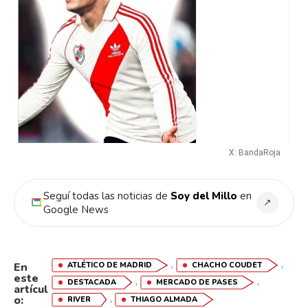
X: BandaRoja
Seguí todas las noticias de
Soy del Millo
en
↗
Google News
,
,
ATLÉTICO DE MADRID
CHACHO COUDET
En
este
,
,
DESTACADA
MERCADO DE PASES
artícul
,
o:
RIVER
THIAGO ALMADA