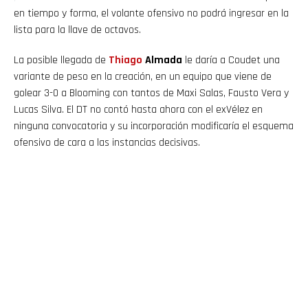
en tiempo y forma, el volante ofensivo no podrá ingresar en la
lista para la llave de octavos.
La posible llegada de
Thiago
Almada
le daría a Coudet una
variante de peso en la creación, en un equipo que viene de
golear 3-0 a Blooming con tantos de Maxi Salas, Fausto Vera y
Lucas Silva. El DT no contó hasta ahora con el exVélez en
ninguna convocatoria y su incorporación modificaría el esquema
ofensivo de cara a las instancias decisivas.