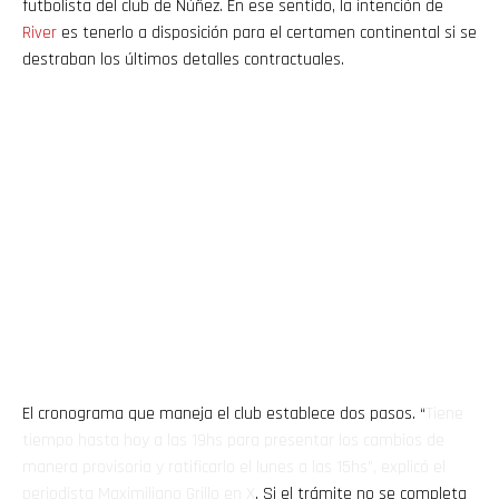
futbolista del club de Núñez. En ese sentido, la intención de
River
es tenerlo a disposición para el certamen continental si se
destraban los últimos detalles contractuales.
El cronograma que maneja el club establece dos pasos. “
Tiene
tiempo hasta hoy a las 19hs para presentar los cambios de
manera provisoria y ratificarlo el lunes a las 15hs”, explicó el
periodista Maximiliano Grillo en X
. Si el trámite no se completa