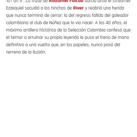
10? Un 5". La frase de
Radamel
Falcao
García ante el streamer
Ezzequiel sacudió a los hinchas de
River
y reabrió una herida
que nunca terminó de cerrar: la del regreso fallido del goleador
colombiano al club de Núñez que lo vio nacer. A los 40 años, el
máximo artillero histórico de la Selección Colombia confesó que
el temor a arruinar su propia leyenda le puso el freno de mano
definitivo a una vuelta que, en los papeles, nunca pasó del
terreno de la ilusión.