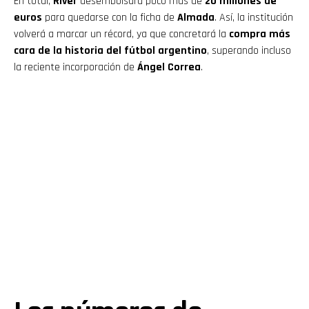
En total,
River
desembolsará poco más de
20 millones de
euros
para quedarse con la ficha de
Almada
. Así, la institución
volverá a marcar un récord, ya que concretará la
compra más
cara de la historia del fútbol argentino
, superando incluso
la reciente incorporación de
Ángel Correa
.