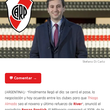
Flipboard
Reddit
Stefano Di Carlo
Pinterest
💬 Comentar →
Whatsapp
(ARGENTINA).- “Finalmente llegó el día: se cerró el pase, la
Email
negociación y hay acuerdo entre los clubes para que
Thiago
Almada
sea el noveno y último refuerzo de
River
“, anunció el
periodista
Renzo Pantich
. El Millonario comprará el 100% de la