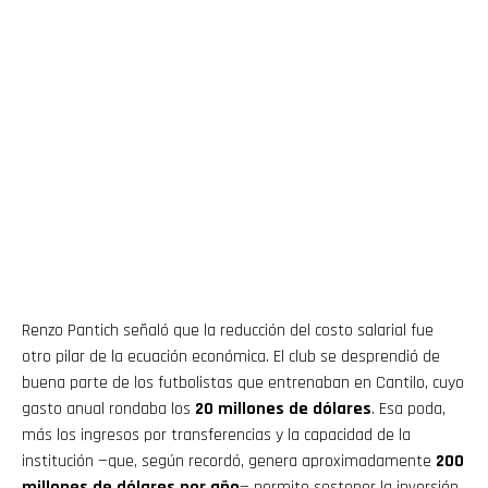
Renzo Pantich señaló que la reducción del costo salarial fue
otro pilar de la ecuación económica. El club se desprendió de
buena parte de los futbolistas que entrenaban en Cantilo, cuyo
gasto anual rondaba los
20 millones de dólares
. Esa poda,
más los ingresos por transferencias y la capacidad de la
institución —que, según recordó, genera aproximadamente
200
millones de dólares por año
— permite sostener la inversión