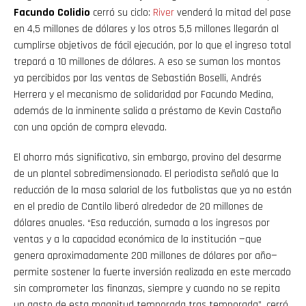
Facundo Colidio
cerró su ciclo:
River
venderá la mitad del pase
en 4,5 millones de dólares y los otros 5,5 millones llegarán al
cumplirse objetivos de fácil ejecución, por lo que el ingreso total
trepará a 10 millones de dólares. A eso se suman los montos
ya percibidos por las ventas de Sebastián Boselli, Andrés
Herrera y el mecanismo de solidaridad por Facundo Medina,
además de la inminente salida a préstamo de Kevin Castaño
con una opción de compra elevada.
El ahorro más significativo, sin embargo, provino del desarme
de un plantel sobredimensionado. El periodista señaló que la
reducción de la masa salarial de los futbolistas que ya no están
en el predio de Cantilo liberó alrededor de 20 millones de
dólares anuales. “Esa reducción, sumada a los ingresos por
ventas y a la capacidad económica de la institución —que
genera aproximadamente 200 millones de dólares por año—
permite sostener la fuerte inversión realizada en este mercado
sin comprometer las finanzas, siempre y cuando no se repita
un gasto de esta magnitud temporada tras temporada”, cerró