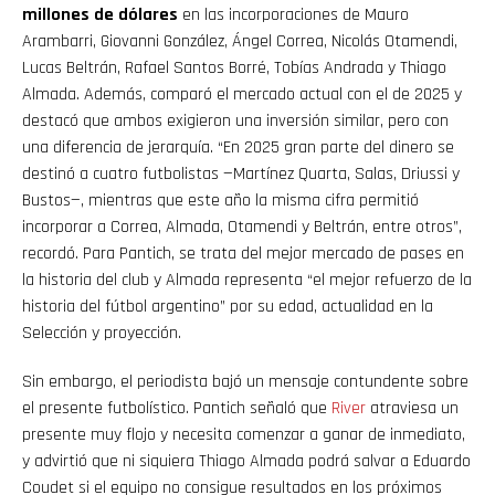
millones de dólares
en las incorporaciones de Mauro
Arambarri, Giovanni González, Ángel Correa, Nicolás Otamendi,
Lucas Beltrán, Rafael Santos Borré, Tobías Andrada y Thiago
Almada. Además, comparó el mercado actual con el de 2025 y
destacó que ambos exigieron una inversión similar, pero con
una diferencia de jerarquía. “En 2025 gran parte del dinero se
destinó a cuatro futbolistas —Martínez Quarta, Salas, Driussi y
Bustos—, mientras que este año la misma cifra permitió
incorporar a Correa, Almada, Otamendi y Beltrán, entre otros”,
recordó. Para Pantich, se trata del mejor mercado de pases en
la historia del club y Almada representa “el mejor refuerzo de la
historia del fútbol argentino” por su edad, actualidad en la
Selección y proyección.
Sin embargo, el periodista bajó un mensaje contundente sobre
el presente futbolístico. Pantich señaló que
River
atraviesa un
presente muy flojo y necesita comenzar a ganar de inmediato,
y advirtió que ni siquiera Thiago Almada podrá salvar a Eduardo
Coudet si el equipo no consigue resultados en los próximos