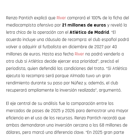
Renzo Pantich explicó que
River
comprará el 100% de la ficha del
mediocampista ofensivo por
21 millones de euros
y reveló la
letra chica de la operación con el
Atlético de Madrid
. “El
acuerdo incluye una cláusula de recompra: el club español podrá
volver a adquirir al futbolista en diciembre de 2027 por 40
millones de euros. Hasta esa fecha
River
no podrá venderlo a
otro club si Atlético decide ejercer esa prioridad”, precisó el
periodista, quien defendió las condiciones del trato. “Si Atlético
ejecuta la recompra será porque Almada tuvo un gran
rendimiento durante su paso por Núñez y, además, el club
recuperará ampliamente la inversión realizada”, argumentó.
El eje central de su análisis fue la comparación entre los
mercados de pases de 2025 y 2026 para demostrar una mayor
eficiencia en el uso de los recursos. Renzo Pantich recordó que
ambos demandaron una inversión cercana a los 68 millones de
dólares, pero marcó una diferencia clave. “En 2025 gran parte