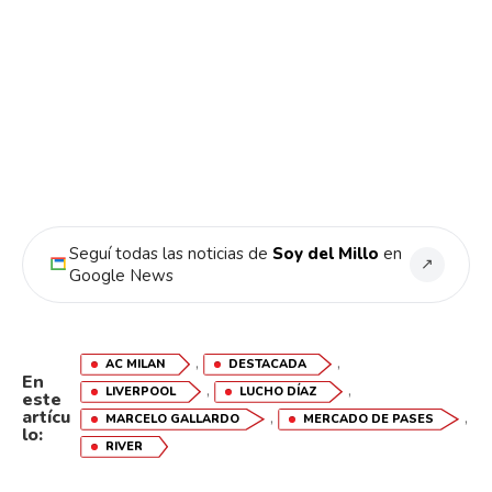
Seguí todas las noticias de
Soy del Millo
en
↗
Google News
,
,
AC MILAN
DESTACADA
En
,
,
LIVERPOOL
LUCHO DÍAZ
este
artícu
,
,
MARCELO GALLARDO
MERCADO DE PASES
lo:
RIVER