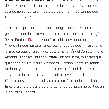
de este mercado sin comprometer las finanzas, “siempre y
cuando no se repita un gasto de esta magnitud temporada
tras temporada”.
Mientras el plantel se rearma, la dirigencia avanza con las
gestiones administrativas para la Copa Sudamericana. Según
Renzo Pantich,
River
intentará inscribir provisoriamente a
Thiago Almada hasta el lunes. Los jugadores que ingresarían a
la lista de buena fe son Nicolás Otamendi, Ángel Correa, Thiago
Almada, Francisco Ortega y Rafael Santos Borré, mientras que
quedarían afuera Mauro Arambarri, Giovanni González, Tobías
Andrada y Lucas Beltrán. Sobre la exclusión del delantero
surgido de las inferiores, el periodista reveló que el cuerpo
técnico considera que todavía no alcanzó su mejor condición
física y prefiere a Borré para la exigencia del próximo partido en
la altura de Bogotá.